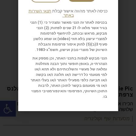
כניסה לאתר מהווה אישור קבלת
תנאי השירות
באתר.
בכניסה לאתר זה הנני מאשר ומצהיר כי: (1) הנני
בגיר אשר מלאו לו 21 שנים לפחות; (2) הנני
מבקש, מראש ובכתב, להיחשף לפרסומת
למוצרי עישון בלא חוזי (
video
) או שמע כלשון
סעיף 3(ב)(5) לחוק איסור פרסומת והגבלת
השיווק של מוצרי טבק ועישון, תשמ"ג-1983.
הנני מבקש לצפות בתכני האתר, וכן מספק את
הצהרתי זו, באופן חופשי ותוך הבנה מוחלטת
ומלאה של מעשיי והשלכותיהם ולא תהא ו/או
למי מטעמי כל דרישה ו/או תלונה ו/או בקשה
ו/או תביעה כלפי מפעילי האתר ו/או בעלי האתר
ו/או מי מטעמם בקשר לתוכן האתר, לרבות
Anne-Sophie Pic המסעדה: Restaurant Pic ואלנס
התוכן השיווקי, הפרסומי והאינפורמטיבי המצוי
צרפת
בו.
פתח
הכירו את Anne-Sophie Pic, השפית הצרפתייה היחידה עם
שלושה כוכבי מישלן, שמובילה את Restaurant Pic
| מסעדות שף וקולינריה