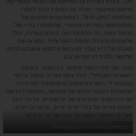
Ltd., בעלת הזכויות על המורשת של הסופר האמריקאי
ארנסט המינגוויי, הוליד עט המוקיר כבוד לספרו
האלמותי "הזקן והים". לעומת עטים קודמים של
מונטגראפה בסדרת המינגוויי, שהתמקדו בחייו של
הסופר עצמו, כלי הכתיבה הזה, החדש בסדרה, כולל
אלמנטים מיצירת המופת הספרותית, המציגה את
מאבקו של דייג קובני זקן בשם ארנסטו ומאבקו הבלתי
מתפשר ללכוד דג מפרשן ענק.
העט, שבייצורו נעשה שימוש, בין השאר, בשיטת
"השעווה האבודה", כולל ציפוי אמייל, פיסול וגילוף
בעבודת יד, המציגים מוטיבים מהסיפור כמו סירת
המשוטים הקטנה וחכתו של סנטיאגו, ההתמודדות שלו
עם הדג הענקי ומוטיבים של ים ושמיים. על גבי העט
תמצאו צורות של בעלי חיים ימיים, ובהם הכרישים,
שעל פי הסיפור הִקשו את שובו של הדייג לחוף
מבטחים.
Montegrappa The Old Man and the Sea