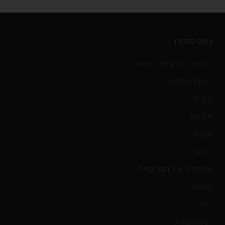
ניווט במגזין
הרשמה לניוזלטר סיגאר
ניחוח הסיגאר
סטייל
תנועה
סלבס
נופש
מסעדות שף וקולינריה
ספורט
נדל"ן
יין ואלכוהול