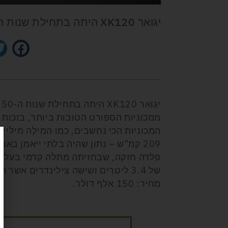
יגואר XK120 היתה בתחילת שנות ה-50 דגם הספורט המוצלח ביותר של היצרן.
יגואר
XK120
ה
ממכוניות הספורט הטובות ביותר, בזכות 
המכוניות הכי נחשבים, כמו המילֶה מיליי
209 קמ"ש – נתון שהיה בלתי ייאמן ב
פלדה חזקה, שבחזיתה מתלה קדמי בעל זר
מחיר: 150 אלף דולר.