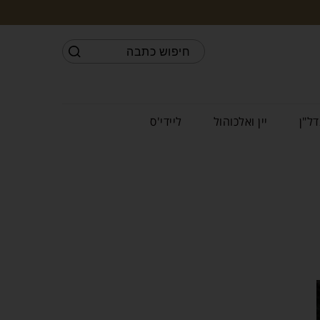
דל"ן
יין ואלכוהול
ליידי'ס