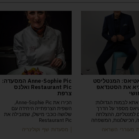
טיאס: המנטליסט
Anne-Sophie Pic המסעדה:
א את הסטנדאפ
Restaurant Pic ואלנס
ושי
צרפת
אתא לבמות הגדולות:
הכירו את Anne-Sophie Pic,
יאס מספר על הדרך
השפית הצרפתייה היחידה עם
למנטליזם, ההצלחה
שלושה כוכבי מישלן, שמובילה את
יה, הכישלונות, המשפחה
Restaurant Pic
ות מעוררי השראה
| מסעדות שף וקולינריה