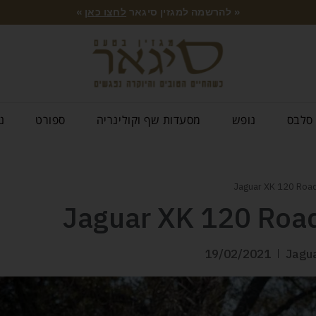
« להרשמה למגזין סיגאר
לחצו כאן
»
סלבס
נופש
מסעדות שף וקולינריה
ספורט
נ
19/02/2021