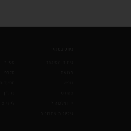
ניווט במגזין
ניחוח הסיגאר
סטייל
תנועה
סלבס
נופש
מסעדות 
ספורט
נדל"ן
יין ואלכוהול
ליידי'ס
גיליונות אחרונים