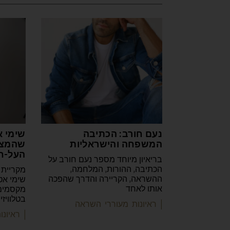
נעם חורב: הכתיבה
שימי א
המשפחה והישראליות
שהמצי
העל-ח
בריאיון מיוחד מספר נעם חורב על
הכתיבה, ההורות, המלחמה,
מקריית 
ההשראה, הקריירה והדרך שהפכה
שימי אט
אותו לאחד
מקסמים 
בטלוויז
| ראיונות מעוררי השראה
| ראיונ