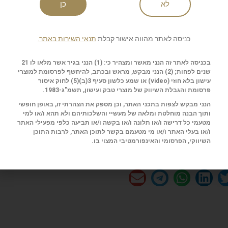
לא
כן
לניוזלטר של סיגאר
כניסה לאתר מהווה אישור קבלת
תנאי השירות באתר.
בכניסה לאתר זה הנני מאשר ומצהיר כי: (1) הנני בגיר אשר מלאו לו 21
שנים לפחות; (2) הנני מבקש, מראש ובכתב, להיחשף לפרסומת למוצרי
עישון בלא חוזי (
video
) או שמע כלשון סעיף 3(ב)(5) לחוק איסור
ות
פרסומת והגבלת השיווק של מוצרי טבק ועישון, תשמ"ג-1983.
שליחה
הנני מבקש לצפות בתכני האתר, וכן מספק את הצהרתי זו, באופן חופשי
ותוך הבנה מוחלטת ומלאה של מעשיי והשלכותיהם ולא תהא ו/או למי
מטעמי כל דרישה ו/או תלונה ו/או בקשה ו/או תביעה כלפי מפעילי האתר
ו/או בעלי האתר ו/או מי מטעמם בקשר לתוכן האתר, לרבות התוכן
השיווקי, הפרסומי והאינפורמטיבי המצוי בו.