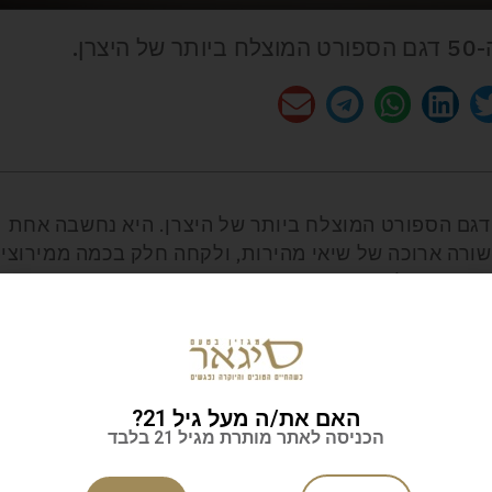
יתה בתחילת שנות ה-50 דגם הספורט המוצלח ביותר של היצרן. היא נחשבה אחת
שורה ארוכה של שיאי מהירות, ולקחה חלק בכמה ממירוצי
ַה. כבר בשלב מבחני הנהיגה הראשוניים נרשמה מהירות
אותן שנים. המהירות הושגה בזכות השילוב של שלדת קורות
ועות נפרדות ומאחור סרן קשיח, וכוח מנוע שהגיע מנפח
של 3.4 ליטרים ושישה צילינדרים אשר הפיקו מעל 200 כ"ס בסדרות הייצור המאוחרות יותר.
האם את/ה מעל גיל 21?
הכניסה לאתר מותרת מגיל 21 בלבד