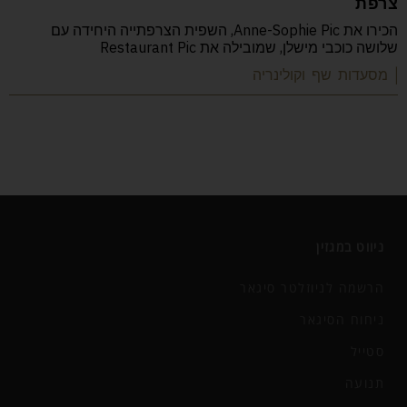
צרפת
הכירו את Anne-Sophie Pic, השפית הצרפתייה היחידה עם
שלושה כוכבי מישלן, שמובילה את Restaurant Pic
| מסעדות שף וקולינריה
ניווט במגזין
הרשמה לניוזלטר סיגאר
ניחוח הסיגאר
סטייל
תנועה