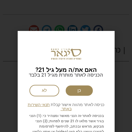
| כתבות נוספות
האם את/ה מעל גיל 21?
הכניסה לאתר מותרת מגיל 21 בלבד
כן
לא
כניסה לאתר מהווה אישור קבלת
תנאי השירות
באתר.
בכניסה לאתר זה הנני מאשר ומצהיר כי: (1) הנני
בגיר אשר מלאו לו 21 שנים לפחות; (2) הנני
מבקש, מראש ובכתב, להיחשף לפרסומת
למוצרי עישון בלא חוזי (
video
) או שמע כלשון