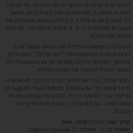
הסיגרים היוקרתיים המיוצרים באי הטרופי. בדיוק כמו
אחיו ה-Cohiba, הוא לא היה זמין לקהל הרחב במשך
כל שנות קיומו מ-1969, ורק ניתן כמתנה מהשלטון של
קובה לדיפלומטים זרים. ב-1998 זה השתנה, וטרינידד
נעשה זמין לכולם.
הוויטולה הראשונה והיחידה של המותג במשך שנים
רבות היתה ה-Fundadores ("המייסדים", בספרדית);
בהמשך התווספו גדלים נוספים, אך Fundadores היה
ונשאר הגודל הקלאסי של המותג המיוחד.
בסוף 2004, הדרישה לסיגרי טרינידד כבר לא אפשרה
לייצר אותם יחד עם Cohiba במפעל האגדי El Laguito,
והייצור עבר לפינאר דל ריו, בלִבה של Vuelta Abajo,
משם מגיע – גם לסיגר זה – הטבק האיכותי ביותר
בקובה.
ארץ ייצור:
קובה |
מילוי, אוגד
ועטיף:
קובה |
ויטולה:
Laguito Especial (7