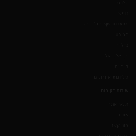
סלבס
נופש
מסעדות שף וקולינריה
ספורט
נדל"ן
יין ואלכוהול
ליידי'ס
גיליונות אחרונים
שירות לקוחות
תנאי אתר
אודות
צור קשר
מדיניות פרטיות