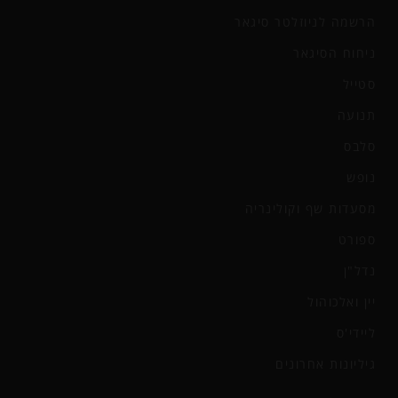
הרשמה לניוזלטר סיגאר
ניחוח הסיגאר
סטייל
תנועה
סלבס
נופש
מסעדות שף וקולינריה
ספורט
נדל"ן
יין ואלכוהול
ליידי'ס
גיליונות אחרונים