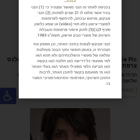
בכניסה לאתר זה הנני מאשר ומצהיר כי: (1) הנני
בגיר אשר מלאו לו 21 שנים לפחות; (2) הנני
מבקש, מראש ובכתב, להיחשף לפרסומת
למוצרי עישון בלא חוזי (
video
) או שמע כלשון
סעיף 3(ב)(5) לחוק איסור פרסומת והגבלת
השיווק של מוצרי טבק ועישון, תשמ"ג-1983.
הנני מבקש לצפות בתכני האתר, וכן מספק את
הצהרתי זו, באופן חופשי ותוך הבנה מוחלטת
ומלאה של מעשיי והשלכותיהם ולא תהא ו/או
Anne-Sophie Pic המסעדה: Restaurant Pic ואלנס
למי מטעמי כל דרישה ו/או תלונה ו/או בקשה
צרפת
ו/או תביעה כלפי מפעילי האתר ו/או בעלי האתר
ו/או מי מטעמם בקשר לתוכן האתר, לרבות
הכירו את Anne-Sophie Pic, השפית הצרפתייה היחידה עם
התוכן השיווקי, הפרסומי והאינפורמטיבי המצוי
שלושה כוכבי מישלן, שמובילה את Restaurant Pic
בו.
פתח
| מסעדות שף וקולינריה