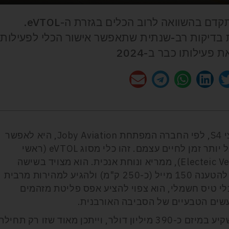
לוח הזמנים של ה-S4, נכון להיום, מתקדם בהשוואה לרוב הכלים בגזרת ה-eVTOL.
 בדיקות רב-שנתית שתאפשר אישור הכלי לפעילות
פעילותו כבר ב-2024
המטרה המוצהרת של כלי התעופה החלוצי S4, לפי החברה המפתחת Joby Aviation, היא לאפשר
לנו להעביר פחות זמן בנסיעות ובכך לקבל יותר זמן לחיים עצמם. זהו כלי מסוג eVTOL (ראשי
תיבות של Electeic Vertical Takeoff and Landing), ממריא ונוחת אנכית. הוא מצויד בשישה
מנועים חשמליים, יוכל לעבור בין הטענה להטענה 150 מייל (כ-250 ק"מ) ולהגיע למהירות מרבית
 קמ"ש). כיאה לכלי טיס חשמלי, הוא צפוי להציע אפס פליטת מזהמים
עשים הטבעיים של הסביבה האורבנית.
ענקית הרכב היפנית טויוטה החליטה להשקיע במיזם כ-390 מיליון דולר, וייתכן מאוד שזו רק תחיל