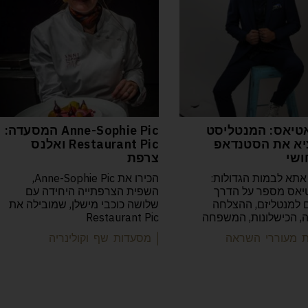
טיאס: המנטליסט
Anne-Sophie Pic המסעדה:
א את הסטנדאפ
Restaurant Pic ואלנס
ושי
צרפת
אתא לבמות הגדולות:
הכירו את Anne-Sophie Pic,
יאס מספר על הדרך
השפית הצרפתייה היחידה עם
למנטליזם, ההצלחה
שלושה כוכבי מישלן, שמובילה את
יה, הכישלונות, המשפחה
Restaurant Pic
ות מעוררי השראה
| מסעדות שף וקולינריה