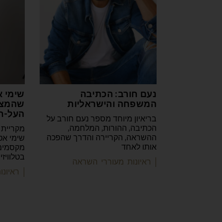
נעם חורב: הכתיבה
שימי א
המשפחה והישראליות
שהמצי
העל-ח
בריאיון מיוחד מספר נעם חורב על
הכתיבה, ההורות, המלחמה,
מקריית 
ההשראה, הקריירה והדרך שהפכה
שימי אט
אותו לאחד
מקסמים 
בטלוויז
| ראיונות מעוררי השראה
| ראיונ