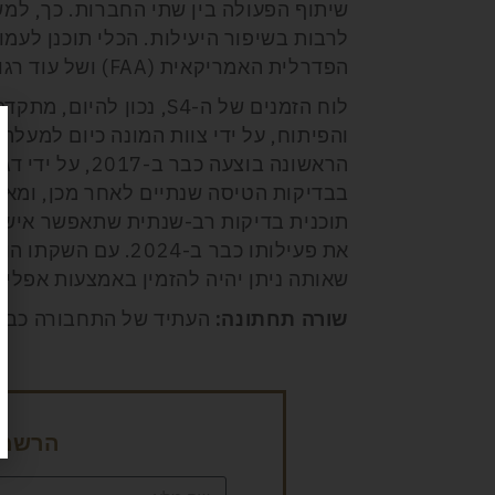
שיתוף הפעולה בין שתי החברות. כך, למש
לרבות בשיפור היעילות. הכלי תוכנן לע
הפדרלית האמריקאית (FAA) ושל עוד רגולטורים חשובים בעולם התעופה.
והפיתוח, על ידי צוות המונה כיום למעל
הראשונה בוצעה 
בבדיקות הטיסה שנתיים לאחר מכן, ומאז 
את פעילותו כבר ב-24
שאותה ניתן יהיה להזמין באמצעות אפליקצ
שורה תחתונה:
העתיד של התחבורה כבר
הרשמה 