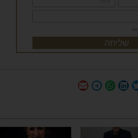
ות
שליחה