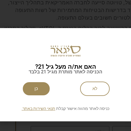
ל, טויוטה סייעה לחברה האמריקאית בתהליך הייצור,
מוד בדרישות הבטיחות המחמירות של רשות התעופה
לוח הזמנים של ה-S4, נכון להיום, מתקדם בהשוואה לרוב הכלים בגזרת ה-eVTOL. תהליך התכנון
ה מאלף עובדים, החל לפני יותר מעשר שנים. טיסת המבחן
כבר ב-2017, על ידי דגם בקנה מידה מלא. אב הטיפוס שלפני תהליך הייצור החל
נערכו כאלף טיסות נוספות. בשלב הנוכחי עוסקים בהכנת
תוכנית בדיקות רב-שנתית שתאפשר אישור של ה-S4 לפעילות מסחרית, וייתכן שהוא יוכל להתחיל
20. עם השקתו הוא עתיד לשמש מונית אווירית לנהג ולארבעה נוסעים,
האם את/ה מעל גיל 21?
הכניסה לאתר מותרת מגיל 21 בלבד
יה ייעודית.
 מעבר לפינה
לא
כן
כניסה לאתר מהווה אישור קבלת
תנאי השירות באתר.
לניוזלטר של סיגאר