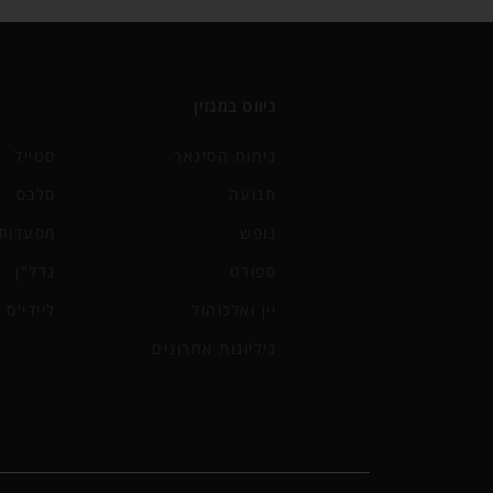
ניווט במגזין
ניחוח הסיגאר
סטייל
תנועה
סלבס
נופש
מסעדות 
ספורט
נדל"ן
יין ואלכוהול
ליידי'ס
גיליונות אחרונים