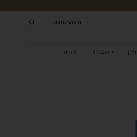
דל"ן
יין ואלכוהול
ליידי'ס