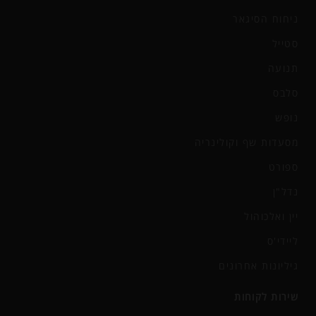
ניחוח הסיגאר
סטייל
תנועה
סלבס
נופש
מסעדות שף וקולינריה
ספורט
נדל"ן
יין ואלכוהול
ליידי'ס
גיליונות אחרונים
שירות לקוחות