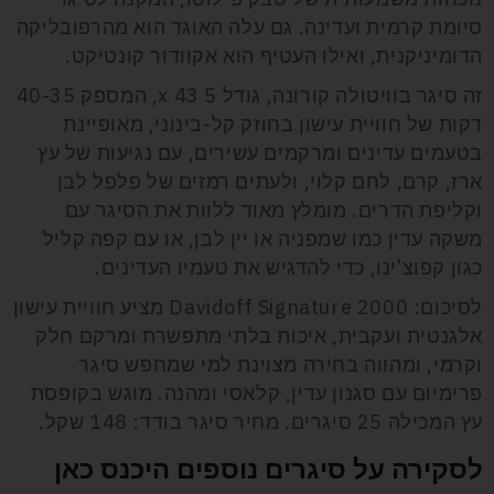
סיומת קרמית ועדינה. גם עלה האוגד הוא מהרפובליקה
הדומיניקנית, ואילו העטיף הוא אקוודור קונטיקט.
זה סיגר בוויטולה קורונה, גודל 5 x 43, המספק 40-35
דקות של חוויית עישון בחוזק קל-בינוני, מאופיינת
בטעמים עדינים ומרקמים עשירים, עם נגיעות של עץ
ארז, קרם, לחם קלוי, ולעתים רמזים של פלפל לבן
וקליפת הדרים. מומלץ מאוד ללוות את הסיגר עם
משקה עדין כמו שמפניה או יין לבן, או עם קפה קליל
כגון קפוצ’ינו, כדי להדגיש את טעמיו העדינים.
לסיכום: Davidoff Signature 2000 מציע חוויית עישון
אלגנטית ועקבית, איכות בלתי מתפשרת ומרקם חלק
וקרמי, ומהווה בחירה מצוינת למי שמחפש סיגר
פרימיום עם סגנון עדין, קלאסי ומהנה. מוגש בקופסת
עץ המכילה 25 סיגרים. מחיר סיגר בודד: 148 שקל.
לסקירה על סיגרים נוספים היכנס כאן