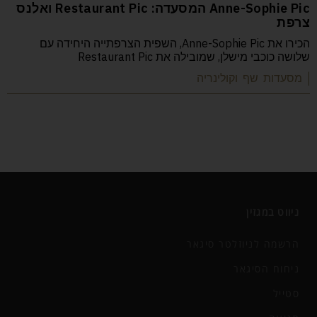
Anne-Sophie Pic המסעדה: Restaurant Pic ואלנס
צרפת
הכירו את Anne-Sophie Pic, השפית הצרפתייה היחידה עם
שלושה כוכבי מישלן, שמובילה את Restaurant Pic
| מסעדות שף וקולינריה
ניווט במגזין
הרשמה לניוזלטר סיגאר
ניחוח הסיגאר
סטייל