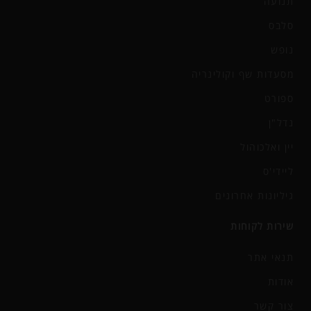
תנועה
סלבס
נופש
מסעדות שף וקולינריה
ספורט
נדל"ן
יין ואלכוהול
ליידי'ס
גיליונות אחרונים
שירות לקוחות
תנאי אתר
אודות
צור קשר