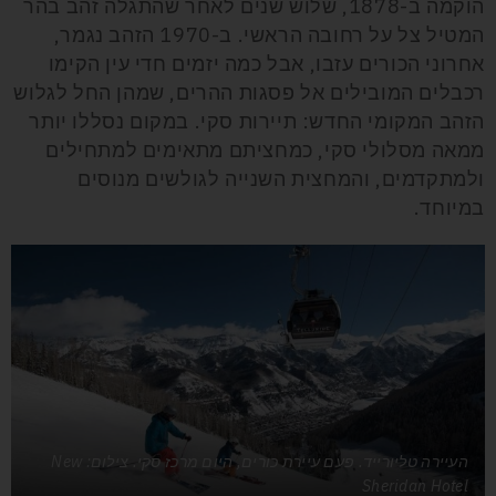
הוקמה ב-1878, שלוש שנים לאחר שהתגלה זהב בהר
המטיל צל על רחובה הראשי. ב-1970 הזהב נגמר,
אחרוני הכורים עזבו, אבל כמה יזמים חדי עין הקימו
רכבלים המובילים אל פסגות ההרים, שמהן החל לגלוש
הזהב המקומי החדש: תיירות סקי. במקום נסללו יותר
ממאה מסלולי סקי, כמחציתם מתאימים למתחילים
ולמתקדמים, והמחצית השנייה לגולשים מנוסים
במיוחד.
העיירה טליורייד. פעם עיירת כורים, היום מרכז סקי. צילום: New
Sheridan Hotel