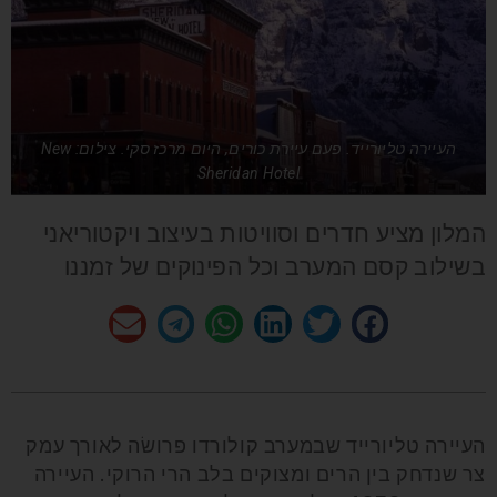
העיירה טליורייד. פעם עיירת כורים, היום מרכז סקי. צילום: New
Sheridan Hotel
המלון מציע חדרים וסוויטות בעיצוב ויקטוריאני
בשילוב קסם המערב וכל הפינוקים של זמננו
העיירה טליורייד שבמערב קולורדו פרושׂה לאורך עמק
צר שנדחק בין הרים ומצוקים בלב הרי הרוקי. העיירה