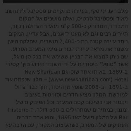
מלבד ענייני סקי, בעיירה מתקיימים פסטיבל ג'ז נחשב
מאוד ופסטיבל סרטים, ואלה מושכים אל המקום
המבודד, המרוחק כ-500 ק"מ מהעיר הגדולה דֶנוֶור,
תיירים רבים וגם לא מעט ידוענים, אבל עדיין, המקום
נותר עיירה קטנה בת כ-2,400 תושבים, שחלקה הישן
משמר את מראה עיירת הכורים מימי המערב הפרוע.
שם ניתן למצוא את הבניין ששימש את בנק סן מיגל,
אשר "טופל" ביסודיות על ידי השודד הידוע בוץ' קסידי
ב-1889. באותו אזור שוכן גם
New Sheridan
Hotel
(
www.newsheridan.com
) – מלון שנפתח עוד
ב-1891, וב-2008 שופץ מן היסוד, תוך כבוד גדול
למורשת. המלון מציע חדרים וסוויטות בעיצוב
ויקטוריאני בשילוב קסם המערב וכל הפינוקים של
זמננו, במחירים שמתחילים ב-500 דולר.
ה-
Historic
Bar
של המלון
פועל מאז 1895, והוא אחד הברים
העתיקים של המערב, כשהעיצוב המקורי, עם הרבה עץ