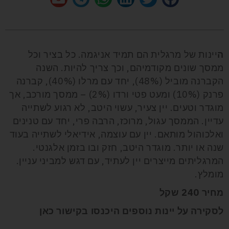
ה
יינות של מרגלית הם תמיד אניגמה. כל בציר וכל
ממסך שונים מקודמיהם, וכך צריך להיות. השנה
הקברנה מוביל (48%), יחד עם מרלו (40%), קברנה
פרנק (10%) ומעט פטי ורדו (2%) – ממסך מורכב, אך
מוגדר וטעים. יין צעיר, עשוי היטב, לא רגוע לשתייה
עדיין. הממסך עגול, מרוכז, הרבה פרי, יחד עם טנינים
ואלכוהול מותאם. יין עם עוצמה, אידיאלי לשתייה בעוד
שנה או יותר. מוגדר היטב, חזק ובו בזמן אלגנטי.
המרגליתים מייצרים יין לעתיד, עם דגש למביני עניין.
מומלץ.
מחיר 240 שקל
לסקירה על יינות נוספים היכנסו בקישור
כאן