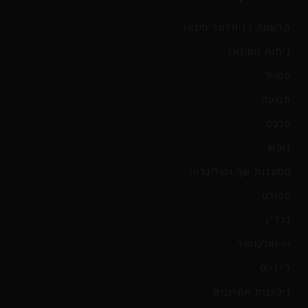
הרשמה לניוזלטר סיגאר
ניחוח הסיגאר
סטייל
תנועה
סלבס
נופש
מסעדות שף וקולינריה
ספורט
נדל"ן
יין ואלכוהול
ליידי'ס
גיליונות אחרונים