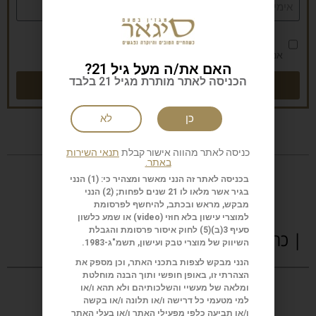
אני מאשר/ת את
מדיניות הפרטיות
האם את/ה מעל גיל 21?
שליחה
הכניסה לאתר מותרת מגיל 21 בלבד
כן
לא
כניסה לאתר מהווה אישור קבלת
תנאי השירות
באתר.
בכניסה לאתר זה הנני מאשר ומצהיר כי: (1) הנני
בגיר אשר מלאו לו 21 שנים לפחות; (2) הנני
מבקש, מראש ובכתב, להיחשף לפרסומת
למוצרי עישון בלא חוזי (
video
) או שמע כלשון
סעיף 3(ב)(5) לחוק איסור פרסומת והגבלת
| כתבות נוספות
השיווק של מוצרי טבק ועישון, תשמ"ג-1983.
הנני מבקש לצפות בתכני האתר, וכן מספק את
הצהרתי זו, באופן חופשי ותוך הבנה מוחלטת
ומלאה של מעשיי והשלכותיהם ולא תהא ו/או
למי מטעמי כל דרישה ו/או תלונה ו/או בקשה
ו/או תביעה כלפי מפעילי האתר ו/או בעלי האתר