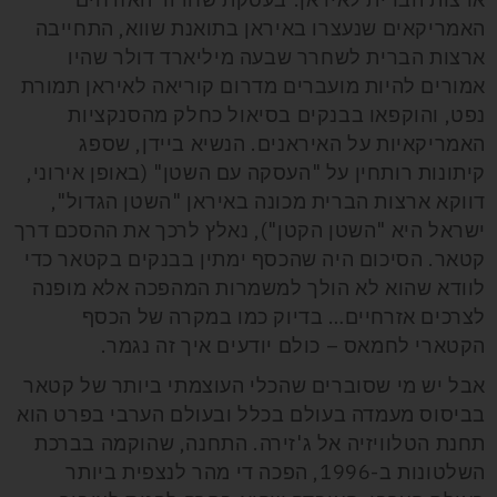
האמריקאים שנעצרו באיראן בתואנת שווא, התחייבה
ארצות הברית לשחרר שבעה מיליארד דולר שהיו
אמורים להיות מועברים מדרום קוריאה לאיראן תמורת
נפט, והוקפאו בבנקים בסיאול כחלק מהסנקציות
האמריקאיות על האיראנים. הנשיא ביידן, שספג
קיתונות רותחין על "העסקה עם השטן" (באופן אירוני,
דווקא ארצות הברית מכונה באיראן "השטן הגדול",
ישראל היא "השטן הקטן"), נאלץ לרכך את ההסכם דרך
קטאר. הסיכום היה שהכסף ימתין בבנקים בקטאר כדי
לוודא שהוא לא הולך למשמרות המהפכה אלא מופנה
לצרכים אזרחיים… בדיוק כמו במקרה של הכסף
הקטארי לחמאס – כולם יודעים איך זה נגמר.
אבל יש מי שסוברים שהכלי העוצמתי ביותר של קטאר
בביסוס מעמדה בעולם בכלל ובעולם הערבי בפרט הוא
תחנת הטלוויזיה אל ג'זירה. התחנה, שהוקמה בברכת
השלטונות ב-1996, הפכה די מהר לנצפית ביותר