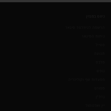
ניווט במגזין
הרשמה לניוזלטר סיגאר
ניחוח הסיגאר
סטייל
תנועה
סלבס
נופש
מסעדות שף וקולינריה
ספורט
נדל"ן
יין ואלכוהול