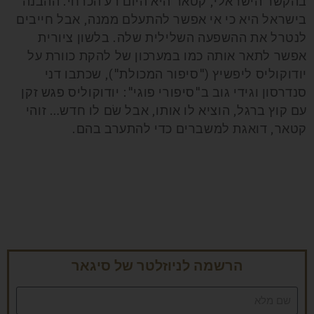
בהקשר הישראלי, קטאר היא היום רע הכרחי. ההבנה
בישראל היא כי אי אפשר להתעלם ממנה, אבל חייבים
לנטרל את ההשפעה השלילית שלה. בלשון ציורית
אפשר לתאר אותה כמו במערכון של להקת כוורת על
יודוקוליס ליפשיץ ("סיפור המכולת"), שכתבו דני
סנדרסון וגידי גוב ב"סיפורי פוגי": יודוקוליס פגש זקן
עם קוץ ברגל, הוציא לו אותו, אבל שׂם לו חדש… זוהי
קטאר, דואגת למשברים כדי להתערב בהם.
הרשמה לניוזלטר של סיגאר