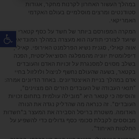
במהלך העשור האחרון לקרנות מחקר, אגודות
סטודנטים ומרצים מוסלמיים בעולם האקדמי
האמריקאי.
פתח
המקרה המפורסם ביותר של חשד על כסף קטארי
שיועד לצורכי תודעה הוא מעצרה במהלך המונדיאל של
אווה קאילי, סגנית נשיא הפרלמנט האירופי. קאילי,
דיפלומטית יווניה מהמפלגה הסוציאליסטית, הפכה
בשלב מסוים למסנגרת על זכויות האדם והעובדים
בקטאר, בשעה שהעולם נחשף לניצול ולזלזול בחיי
אדם במהלך בניית האיצטדיונים. באחד הדיונים אמרה:
"תנאי העבודה של העובדים הזרים הם מצוינים",
והוסיפה כי קטאר היא "מובילה עולמית בתחום זכויות
העובדים". זה כנראה מה שהדליק נגדה את הנורה
האדומה. משטרת בריסל הסבירה את המעצר ב"חשדות
מבוססים לקבלת סכומי כסף גדולים כדי להשפיע על
החלטות האיחוד".