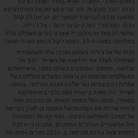
בעולם הערבי. העובדה שהיא בחרה לפנות לציבור
הרחב דובר הערבית, תוך שהיא מציפה את המתחים עם
המשטרים המלוכניים-דיקטטוריים, הביאה לה קהל
עצום. האבסורד הזה קיים עד היום – אל ג'זירה,
שמשדרת ממדינה מלוכנית ששבט נוודים השתלט עליה
במלחמה במאה ה-19, הפכה לקול ההמון הערבי הסוני.
הכוח של אל ג'זירה בעולם הערבי עלה משמעותית
כשהחלה לשדר את הדרשות של השייח' יוסוף אל
קרדאווי, מחשובי הפוסקים בעולם הסוני, איש האחים
המוסלמים ופרסונה נון גראטה במצרים מולדתו בשל
עמדותיו הקיצוניות נגד שלטון הצבא החילוני. בנוסף,
השייח' היה מפנה ביקורת קשה כלפי בית המלוכה
הסעודי, ומכאן החל המתח לגאות. גם העובדה שאל
ג'זירה שידרה את הקלטות של אוסמה בן לאדן בקריצה
של תמיכה לאסלאם הקיצוני, העמיקה את המתיחות
מול המשטרים הערביים המתונים, שהבינו כי זו לבה
רותחת שאל ג'זירה מזרימה. ב-2013 מצרים אסרה על