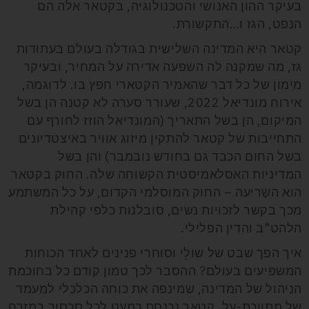
בעיקר ההון האנושי והטכנולוגיה, בקטאר אלה הם
הנפט, הגז ו…התקשורת.
קטאר היא המדינה השלישית בגודלה בעולם בעתודות
גז, מה שמקנה לה השפעה אדירה על המחיר, ובעיקר
מימון של כל דבר שהאמיר הקטארי חפץ בו. לדוגמה,
אירוח מונדיאל 2022, שעורר סערה לא קטנה הן בשל
המיקום, הן בשל התאריך (המונדיאל הוזז לחורף עם
התחייבות של קטאר להתקין מיזוג אוויר באיצטדיונים
בשל החום הכבד גם בחודש נובמבר) והן בשל
המדיניות האסלאמיסטית הקשוחה שלה. החוק בקטאר
הוא השַריעה – החוק המוסלמי הקדום, על כל המשתמע
מכך בקשר לזכויות נשים, סובלנות כלפי קהילת
הלהט"ב והדין הפלילי.
איך הפך שבט של שולֵי וסוחרי פנינים לאחד הכוחות
המשפיעים בעולם? ההסבר לכך טמון קודם כל בחוכמת
הניהול של המדינה, שמינפה את כוחה הכלכלי למעמד
של מתווכת-על. קטאר נכנסת כמעט לכל סכסוך במזרח