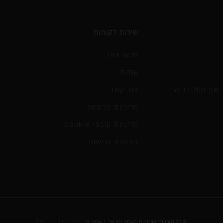
שירות לקוחות
תנאי אתר
אודות
שף וקולינריה
צור קשר
מדיניות פרטיות
מדיניות קובצי Cookie
הצהרת נגישות
© כל הזכויות שמורות לאתר סיגאר | אתר זה
פותח ע״י BRN.co.il