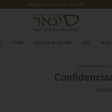
« להרשמה למגזין סיגאר
לחצו כאן
»
סלבס
נופש
מסעדות שף וקולינריה
ספורט
נ
דוש Confidenciaal
03/06/2