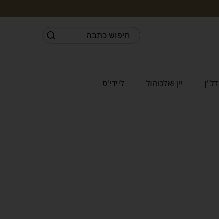
דל"ן
יין ואלכוהול
ליידי'ס