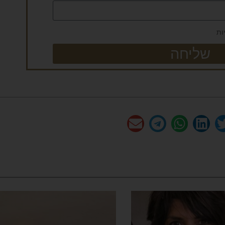
ות
שליחה