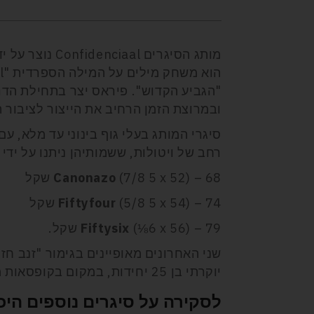
מותג הסיגרים l
"הגביע הקדוש". פיראס יצר בתחילת הדר
ובמרוצת הזמן הרחיב את הייצור לציבור 
סיגרי המותג בעלי גוף בינוני עד מלא, ע
רחב של ויטולות, ששמותיהן ניתנו על ידי ה
(7/8 5 x 52) – 68 שקל
Canonazo
(5/8 5 x 54) – 74 שקל
Fiftyfour
(⅛6 x 56) – 79 שקל.
Fiftysix
יוקרתי בן 25 יחידות, במקום בקופסאות מסורתיות, וזה מרכיב מרכזי במיתוג שלהם.
לסקירה על סיגרים נוספים היכ