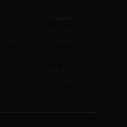
ניווט במגזין
ניחוח הסיגאר
סטייל
תנועה
סלבס
נופש
מסעדות 
ספורט
נדל"ן
יין ואלכוהול
ליידי'ס
גיליונות אחרונים