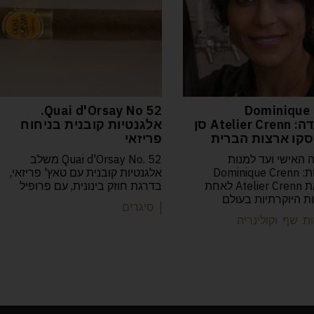
52 Quai d'Orsay No.
Dominique 
המסעדה: Atelier Crenn סן
אלגנטיות קובנית בניחוח
קו ארצות הברית
פריזאי
 האישי ועד למנות
Quai d'Orsay No. 52 משלב
הפואטיות: Dominique Crenn
אלגנטיות קובנית עם טאץ' פריזאי,
הפכה את Atelier Crenn לאחת
בדרגת חוזק בינונית, עם פרופיל
 היוקרתיות בעולם
| סיגרים
ת שף וקולינריה