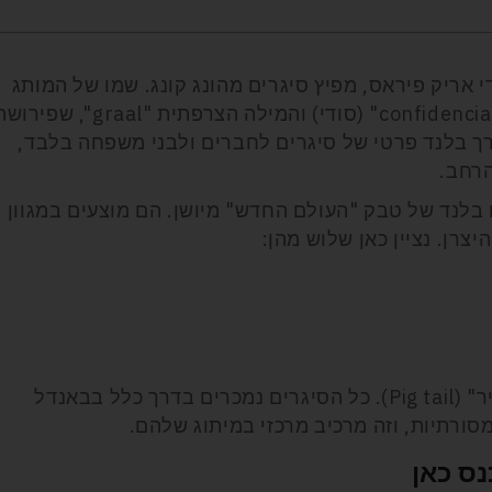
Confidenciaa נוצר על ידי אריק פיראס, מפיץ סיגרים מהונג קונג. שמו של המותג
הוא משחק מילים על המילה הספרדית "confidencial" (סודי) והמילה הצרפתית "graal", שפי
ך בלנד פרטי של סיגרים לחברים ולבני משפחה בלבד,
הרחב.
ם בלנד של טבק "העולם החדש" מיושן. הם מוצעים במגוון
יצרן. נציין כאן שלוש מהן:
שני האחרונים מאופיינים בגימור "זנב חזיר" (Pig tail). כל הסיגרים נמכרים בדרך כלל בבאנדל
נס כאן