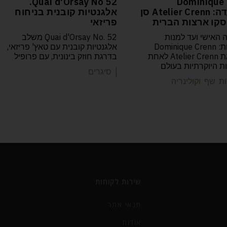
52 Quai d'Orsay No.
Dominique 
המסעדה: Atelier Crenn סן
אלגנטיות קובנית בניחוח
קו ארצות הברית
פריזאי
 האישי ועד למנות
Quai d'Orsay No. 52 משלב
הפואטיות: Dominique Crenn
אלגנטיות קובנית עם טאץ' פריזאי,
הפכה את Atelier Crenn לאחת
בדרגת חוזק בינונית, עם פרופיל
 היוקרתיות בעולם
| סיגרים
ת שף וקולינריה
שירות לקוחות
תנאי אתר
אודות