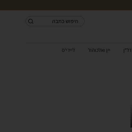
דל"ן
יין ואלכוהול
ליידי'ס