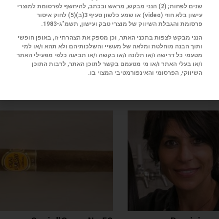
שנים לפחות; (2) הנני מבקש, מראש ובכתב, להיחשף לפרסומת למוצרי
עישון בלא חוזי (
video
) או שמע כלשון סעיף 3(ב)(5) לחוק איסור
פרסומת והגבלת השיווק של מוצרי טבק ועישון, תשמ"ג-1983.
הנני מבקש לצפות בתכני האתר, וכן מספק את הצהרתי זו, באופן חופשי
ותוך הבנה מוחלטת ומלאה של מעשיי והשלכותיהם ולא תהא ו/או למי
מטעמי כל דרישה ו/או תלונה ו/או בקשה ו/או תביעה כלפי מפעילי האתר
ו/או בעלי האתר ו/או מי מטעמם בקשר לתוכן האתר, לרבות התוכן
השיווקי, הפרסומי והאינפורמטיבי המצוי בו.