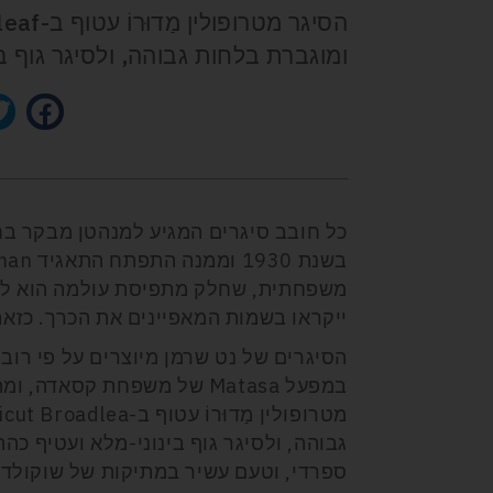
ומוגברת בלחות גבוהה, ולסיגר גוף בי
כל חובב סיגרים המגיע למנהטן מבקר בח
בשנת 1930 וממנה התפתח התאגיד
man
משפחתית, שחלק מתפיסת עולמה הוא להיות
ייקראו בשמות המאפיינים את הכרך. כזאת
הסיגרים של נט שרמן מיוצרים על פי רוב 
במפעל
Matasa
של משפחת קסאדה, ומתאפ
מטרופולין מַדוּרוֹ עטוף ב-
icut Broadlea
גבוהה, ולסיגר גוף בינוני-מלא ועטיף כה
ספרדי, וטעם עשיר במתיקות של שוקולד,