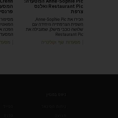
Anne-Sophie Pic המסעדה:
Crenn
Restaurant Pic ואלנס
צרפת
פרנסיס
הכירו את Anne-Sophie Pic,
מסיפורה
השפית הצרפתייה היחידה עם
שלושה כוכבי מישלן, שמובילה את
Restaurant Pic
המסעדות
| מסעדות שף וקולינריה
| מסעדו
ניווט במגזין
ניחוח הסיגאר
סטייל
תנועה
סלבס