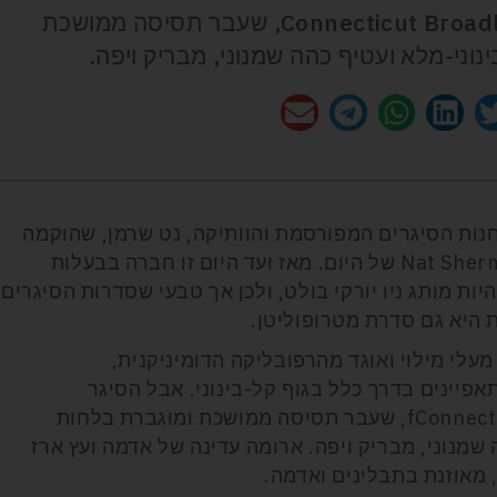
הסיגר מטרופולין מַדוּרוֹ עטוף ב-Connecticut Broadleaf, שעבר תסיסה ממושכת
נוני-מלא ועטיף כהה שמנוני, מבריק ויפה.
נות הסיגרים המפורסמת והוותיקה, נט שרמן, שהוקמה
Nat Sher
של היום. מאז ועד היום זו חברה בבעלות
 מותג ניו יורקי בולט, ולכן אך טבעי שסדרות הסיגרים
 היא גם סדרת מטרופוליטן.
מעלי מילוי ואוגד מהרפובליקה הדומיניקנית,
יינים בדרך כלל בגוף קל-בינוני. אבל הסיגר
Connect
f
, שעבר תסיסה ממושכת ומוגברת בלחות
ה שמנוני, מבריק ויפה. ארומה עדינה של אדמה ועץ ארז
 מאוזנת בתבלינים ואדמה.