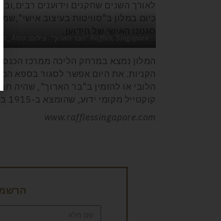
לאורך השנים שחקנים וידוענים רבים,ובהם צ
כיום במלון ב"סוויטות בעיצוב אישי",ש
סגנונו האישי של הידוען.
Raffles, Singapore "הבר הארוך". צילום: Sheba_Also
המלון נמצא במרחק הליכה ממרכז הכנסים
הקניות. את היום אפשר לסגור בספא המש
הלובי או להזמין ב"בר הארוך", שהיה חב
קוקטייל מקומי ידוע, שהומצא ב-1915 באותו בר עצמו.
www.rafflessingapore.com
הרשמה 