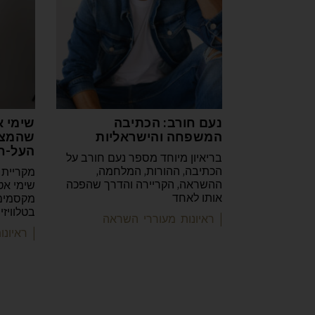
נעם חורב: הכתיבה
שימי א
המשפחה והישראליות
שהמצי
העל-ח
בריאיון מיוחד מספר נעם חורב על
הכתיבה, ההורות, המלחמה,
מקריית 
ההשראה, הקריירה והדרך שהפכה
שימי אט
אותו לאחד
מקסמים 
בטלוויז
| ראיונות מעוררי השראה
| ראיונ