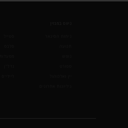
ניווט במגזין
ניחוח הסיגאר
סטייל
תנועה
סלבס
נופש
מסעדות 
ספורט
נדל"ן
יין ואלכוהול
ליידי'ס
גיליונות אחרונים