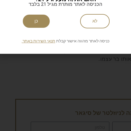
'רלי צ'פלין, ג'ון וויין ואווהגרדנר. כמה מהם מוזכרים
הכניסה לאתר מותרת מגיל 21 בלבד
מציעות את מיטב הפאר והפינוקים כשהם מוגשים בהשראת
לא
כן
 והתערוכות הבינלאומי של סינגפור ודקות נסיעה מרובע
כניסה לאתר מהווה אישור קבלת
תנאי השירות באתר.
ודרג, ולאחר מכן לשתות כוסית ב"בר הסופרים" ליד
יב במיוחד על סומרסט מוהם, את ה"סינגפור סלינג"–
לניוזלטר של סיגאר