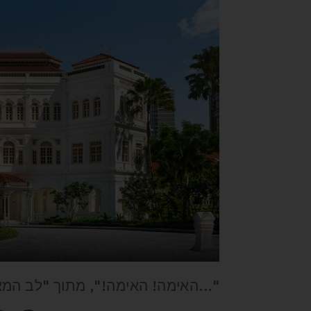
"...האימה! האימה!", מתוך "לב המא