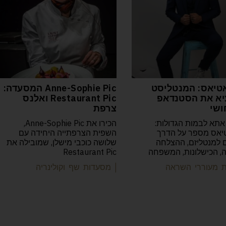
טיאס: המנטליסט
Anne-Sophie Pic המסעדה:
א את הסטנדאפ
Restaurant Pic ואלנס
ושי
צרפת
אתא לבמות הגדולות:
הכירו את Anne-Sophie Pic,
יאס מספר על הדרך
השפית הצרפתייה היחידה עם
למנטליזם, ההצלחה
שלושה כוכבי מישלן, שמובילה את
יה, הכישלונות, המשפחה
Restaurant Pic
ות מעוררי השראה
| מסעדות שף וקולינריה