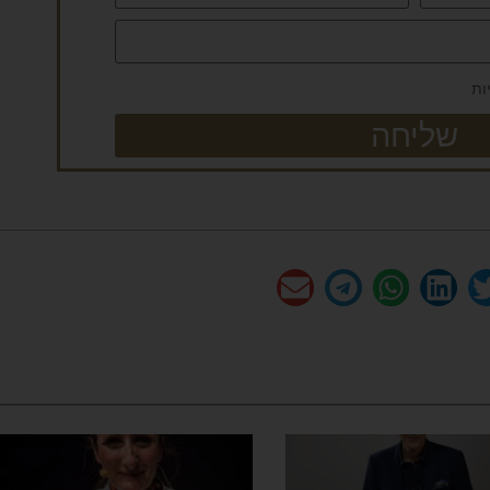
ות
שליחה