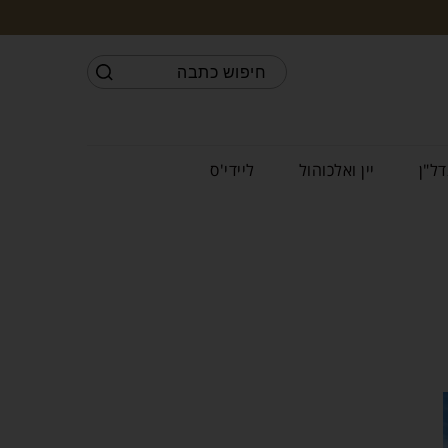
דל"ן
יין ואלכוהול
ליידי'ס