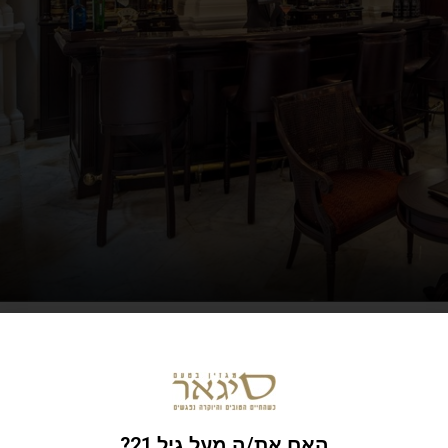
על ידי פרנסיס פורד קופולה לסרט"אפוקליפסה עכשיו",
ם פתיחתו ב-1887 ותיאר אותו:"הוא אוורירי כמו כלוב ציפורים".אורח קבוע אחר,
 בראפלס?", והמחזאי והסופר הבריטי סומרסט מוהם טען
המזרח האקזוטי".גם הסופר הצרפתי אנדרה מאלרו,
'יליאני פבלו נרודה אהבו את המלון, מה שמשך אליו
האם את/ה מעל גיל 21?