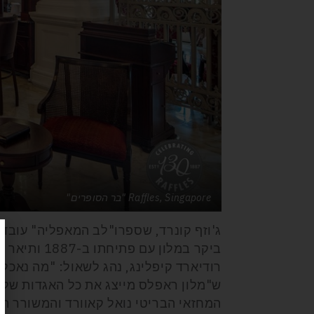
Raffles, Singapore "בר הסופרים"
ג'וזף קונרד, שספרו"לב המאפליה" עובד 
ביקר במלון ע
רודיארד קיפלינג, נהג לשאול: "מה נאכל
ש"מלון ראפלס מייצג את כל האגדות של 
המחזאי הבריטי נואל קאוורד והמשורר הצ