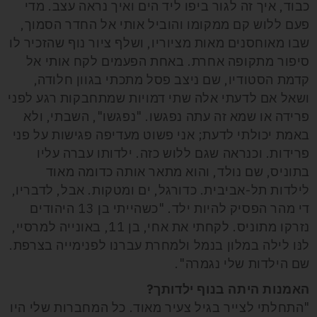
כבוד, איך זה לגור ביפו ליד הים ואיך נראה עצב. מדי
פעם ללוש קם ממקומו והוביל אותי אל החדר הסמוך,
שבו מאוחסנים מאות מציוריו, ושלף ציור נוף שהזכיר לו
סיפור מתקופה אחרת. באחת הפעמים לקח אותי אל
קדמת הסטודיו, שם ניצב פסל מתכתי בגוון חלודה,
ושאל אם לדעתי אלה שתי דמויות שמתחבקות רגע לפני
פרידה או שמא זה עתה נפגשו. "נפגשו", השבתי, ולא
באמת יכולתי לדעת; אני פשוט מעדיפה פגישות על פני
פרידות. וכנראה שגם ללוש כזה. ילדותו עברה עליו
בתוניס, שם נולד, והוא מתאר אותה כדומה מאוד
לילדות תל-אביבית. כדורגל, ים ומטקות. אבל, לדבריו,
די מהר הפסיק להיות ילד. "כשהייתי בן 13 היהודים
נזרקו מתוניס. לקחתי את אחי, בן 11, באונייה למרסיי,
לנּו לילה במלון בנמל ולמחרת עברנו לפנימייה בצרפת.
שם הילדות שלי נגמרה".
האמנות היתה בנוף ילדותך?
"התחלתי לצייר בגיל צעיר מאוד. כל המחברות שלי היו