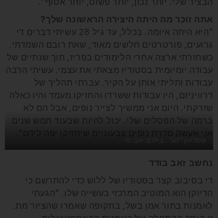
הבציר שלי. יותר נכון, יותר פשוט, יותר אסוף".
אתה זוכר מה היתה היצירה הראשונה שלך?
"היא היתה איומה. בכלל, עד גיל 28 עשיתי דברים די
גרועים, פורטרטים חלשים מאוד, שאת רובם השמדתי.
כשחזרתי ארצה אחרי הלימודים בפריז, תוך שנתיים של
עבודה יומיומית בסטודיו מצאתי את עצמי. עשיתי הרבה
עבודות ותליתי אותן על הקיר. עברתי תהליך של
דרוויניזם, היו עבודות ששרדו והחזיקו מעמד והיו כאלה
שזרקתי. היום אני ממשיך לצייר נופים, אבל הם לא
ברמה של הפסלים שלי. יכול להיות שבעוד חמש שנים
אני אעשה סדרת נופים צבעוניים שיחזיקו יפה לידם".
פסל עץ "זוג" . צילום: אבי חי
נחשב זאב בודד
די בסיבוב קצר בסטודיו של ללוש כדי להתרשם כי
הדיוקן הוא המוטיב המרכזי בעשייה שלו. "הגעתי
לאמנות בתור אמן בשל, בתקופה שאמרו שהציור מת.