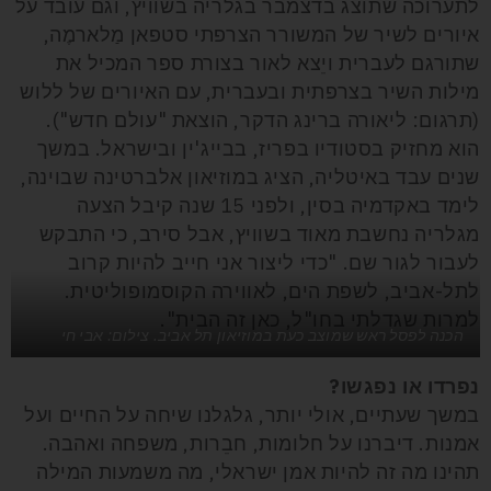
לתערוכה שתוצג בדצמבר בגלריה בשוויץ, וגם עובד על
איורים לשיר של המשורר הצרפתי סטפאן מַלארמֶה,
שתורגם לעברית ויֵצא לאור בצורת ספר המכיל את
מילות השיר בצרפתית ובעברית, עם האיורים של ללוש
(תרגום: ליאורה ברינג הדקר, הוצאת "עולם חדש").
הוא מחזיק בסטודיו בפריז, בבייג'ין ובישראל. במשך
שנים עבד באיטליה, הציג במוזיאון אלברטינה שבוינה,
לימד באקדמיה בסין, ולפני 15 שנה קיבל הצעה
מגלריה נחשבת מאוד בשוויץ, אבל סירב, כי התבקש
לעבור לגור שם. "כדי ליצור אני חייב להיות קרוב
לתל-אביב, לשפת הים, לאווירה הקוסמופוליטית.
למרות שגדלתי בחו"ל, כאן זה הבית".
הכנה לפסל ראש שמוצב כעת במוזיאון תל אביב. צילום: אבי חי
נפרדו או נפגשו?
במשך שעתיים, אולי יותר, גלגלנו שיחה על החיים ועל
אמנות. דיברנו על חלומות, חבֵרות, משפחה ואהבה.
תהינו מה זה להיות אמן ישראלי, מה משמעות המילה