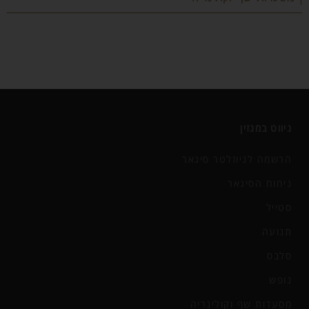
ניווט במגזין
הרשמה לניוזלטר סיגאר
ניחוח הסיגאר
סטייל
תנועה
סלבס
נופש
מסעדות שף וקולינריה