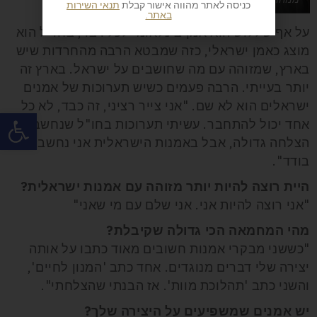
כניסה לאתר מהווה אישור קבלת
תנאי השירות
באתר.
על אף שללוש הוא אמן בינלאומי לכל דבר, בחו"ל הוא
מוצג כאמן ישראלי, כזה שמבטא הרבה מהחרדות שיש
בארץ, שמזוהה עם מה שחושבים על ישראל. בארץ זה
יותר בעייתי. הרבה פעמים כשיש תערוכות של אמנים
ישראלים הוא לא שם. "אני צייר רציני, זה כבד, לא כל
פתח
אחד יכול להתחבר. עשיתי תערוכות בחו"ל שנחשבו
הצלחה גדולה, אבל באמנות הישראלית אני נחשב זאב
בודד".
היית רוצה להיות יותר מזוהה עם אמנות ישראלית?
"אני רוצה להיות אני. אני שלם עם מי שאני"
מהי המחמאה הכי גדולה שקיבלת?
"כששני מבקרי אמנות חשובים מאוד כתבו על אותה
יצירה שלי דברים מנוגדים. אחד כתב 'המנון לחיים',
והשני כתב 'תהלוכת מוות'. אז הבנתי שהצלחתי".
יש אמנים שמשפיעים על היצירה שלך?