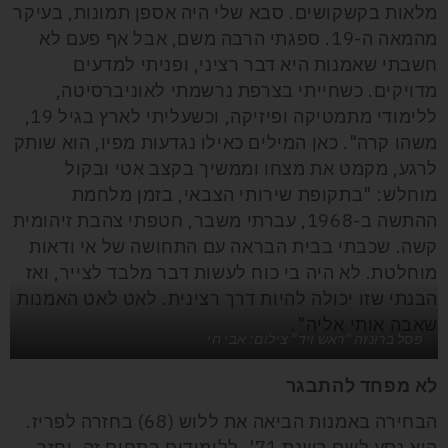
מלאות בקשקושים. סבא שלי היה אספן תמונות, בעיקר
מהמאה ה-19. ספגתי הרבה משם, אבל אף פעם לא
חשבתי שאמנות היא דבר רציני, ופניתי למדעים
מדויקים. כשחייתי בצרפת נרשמתי לאוניברסיטה,
ללימודי מתמטיקה ופיזיקה, וכשעליתי לארץ בגיל 19,
משהו קרה". כאן המילים כאילו נגדעות מפיו, הוא שותק
לרגע, מקמט את מצחו וממשיך בקצב אִטי ובקול
מוחלש: "בתקופת שירותי הצבאי, בזמן מלחמת
ההתשה ב-1968, עברתי משבר, חטפתי צהבת זיהומית
קשה. שכבתי בבית הבראה עם התחושה של אי ודאות
מוחלטת. לא היה בי כוח לעשות דבר מלבד לצייר, ואז
הבנתי שזו יכולה להיות דרך רצינית. לאט לאט האמנות
שאבה אותי אליה".
פסל ברונזה "ראש ויד" צילום: אבי חי
לא מפחד להתבגר
הבחירה באמנות הביאה את ללוש (68) בחזרה לפריז.
הוא נסע לשם בשנת 71', ללימודים בתחום זה, וחזר