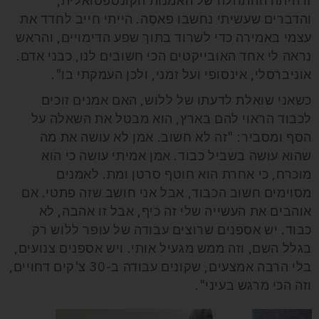
זו היתה ההתחלה של האמנות הקונספטואלית,
והדברים שעשיתי נחשבו פאסֶה. הייתי חייב לחדד את
עצמי באמירה כדי לשרוד בתוך שפע הדימויים, והראש
נראה לי אחד האובייקטים הכי חשובים לנו, כבני אדם.
אוניברסלי, אינסופי ועל זמני, ולכן העמקתי בו".
כשאני שואלת לדעתו של ללוש, האם אמנים זוכים
לכבוד הראוי להם בארץ, הוא מבטל את השאלה על
הסף ומסביר: "זה לא חשוב. אמן לא עושה את מה
שהוא עושה בשביל כבוד. אמן אמיתי עושה כי הוא
מוכרח, כי אחרת הוא חוטף סרטן ומת. לאמנים
מסוימים חשוב הכבוד, אבל אני חושב שזה פתטי. אם
אוהבים את העשייה שלי זה כיף, אבל זו אהבה, לא
כבוד. יש אספנים שרוצים עבודה של עופר ללוש רק
בגלל השם, וזה ממש מגעיל אותי. ויש אספנים צנועים,
בלי הרבה אמצעים, שקונים עבודה ב-30 צ'קים דחויים,
וזה הכי מרגש בעיני".