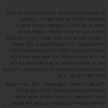
א
ני פוגשת את האמן עופר ללוש בשעת בוקר מוקדמת.
ממרפסת הסטודיו שבקומה השנייה, בלב אזור
התעשייה של חולון, הוא מנופף לקראתי ומסמן לי
להיכנס. הכניסה לחלל הסטודיו חושפת עשרות
דיוקנאות ופסלים בגוני אפור-שחור, ועל קירות הבטון
תלויים אינספור ציורים בגדלים שונים. בצד שמאל
מטבחון קטן ובקיר הסמוך לו מודבקות תמונות ילדיו
של ללוש כשהיו תינוקות. תוך שאנו מחליפים מילות
היכרות ראשונות הוא מוביל אותי אל כורסת האירוח
שבמרכז הסטודיו, שבסמוך לה ניצבת מראה, דרכה הוא
מצייר את דיוקנו מדי בוקר.
ללוש מצייר, מפסל, רושם ומצלם – תלוי באיזו תקופה
תופסים אותו. הוא נוסע המון לחו"ל, בקרוב לסין,
לפַסֵל דיוקן עצמי בן ארבעה מטרים, שיוצג באחד
המוזיאונים הגדולים בשנגחאי. בו בזמן הוא מתכונן