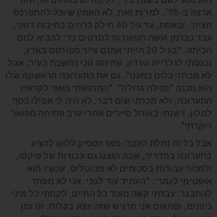
ארצה ב-75'. למרות זאת, לא האמין שיוכל להתפרנס
מציור. ובאמת, עד גיל 40 חילק כרוזים בתיבות דואר,
עבד כברמן ועשה תפאורות לסרטים כדי להביא לחם
הביתה. "בגיל 30 הייתי אמנם צייר מפורסם בארץ,
נכנסתי לגלריית גורדון, שהיתה הכי נחשבת בעיר, אבל
לא מכרתי כלום כמעט". גם את התערוכה הראשונה שלו
הוא מכנה "נפילה גדולה". "התרגשתי מאוד לקראת
התערוכה, ולא מכרתי שום דבר. לא היה לי אפילו כסף
למלון, וישנתי באוהל סיירים אחרי ערב פתיחה מפואר
ויוקרתי".
אבל כל זה נחלת העבר. מאז הספיק ללוש להציג
בתערוכה במדריד, שבה הוצגו גם עבודות של פיקסו,
ולמכור עבודות בסכומים לא מבוטלים. עכשיו הוא
אופטימי לגמרי: "העתיד עוד לפני. אני לא מפחד
להתבגר. עבדתי קשה מאוד כל החיים, לקחתי כל מיני
כיוונים, ופתאום אני מרגיש שזה יוצא בקלות. זה זמן