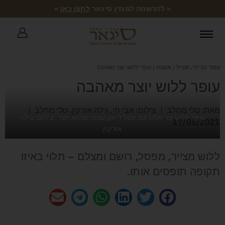
« להרשמה למגזין סיגאר
לחצו כאן
»
עמוד הבית
/
סטייל
/
אמנות
/ עופר ללוש יוצר מאהבה
עופר ללוש יוצר מאהבה
מאת: טלי מחלב
צילום: אבי חי, גילה אורקין, טלי מחלב
עופר ללוש בדיאלוג עם פסל דיוקן עצמי שהוא יוצר. צילום: גילה
17/05/2021
אורקין
ללוש מצייר, מפסל, רושם ומצלם – תלוי באיזו
תקופה תופסים אותו.