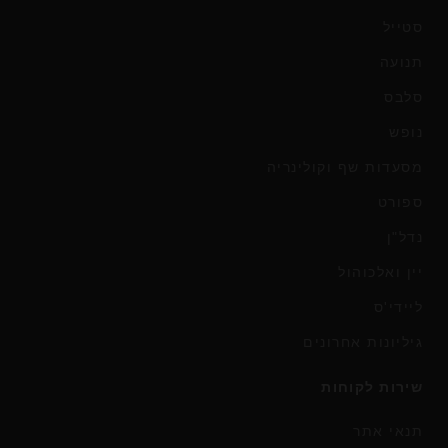
סטייל
תנועה
סלבס
נופש
מסעדות שף וקולינריה
ספורט
נדל"ן
יין ואלכוהול
ליידי'ס
גיליונות אחרונים
שירות לקוחות
תנאי אתר