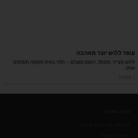
עופר ללוש יוצר מאהבה
ללוש מצייר, מפסל, רושם ומצלם – תלוי באיזו תקופה תופסים
אותו.
| אמנות
ניווט במגזין
הרשמה לניוזלטר סיגאר
ניחוח הסיגאר