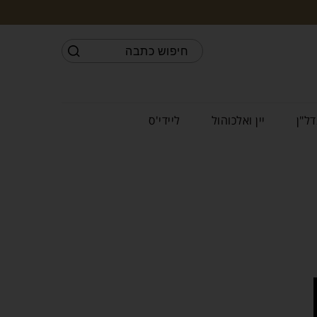
דל"ן
יין ואלכוהול
ליידי'ס