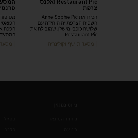
Restaurant Pic ואלנס
צרפת
פרנסיס
הכירו את Anne-Sophie Pic,
מסיפורה
השפית הצרפתייה היחידה עם
שלושה כוכבי מישלן, שמובילה את
Restaurant Pic
המסעדות
| מסעדות שף וקולינריה
| מסעדו
ניווט במגזין
ניחוח הסיגאר
סטייל
תנועה
סלבס