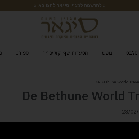
« להרשמה למגזין סיגאר
לחצו כאן
»
סלבס
נופש
מסעדות שף וקולינריה
ספורט
נ
28/02