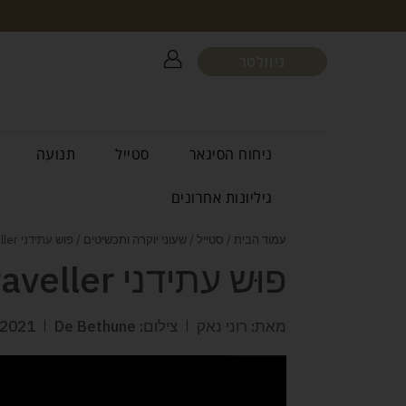
ניוזלטר
ניחוח הסיגאר
סטייל
תנועה
גיליונות אחרונים
עמוד הבית
/
סטייל
/
שעוני יוקרה ותכשיטים
/ פוּש עתידני De Bethune World Traveller
פוּש עתידני De Bethune World Traveller
מאת: רוני נאק
צילום: De Bethune
/2021