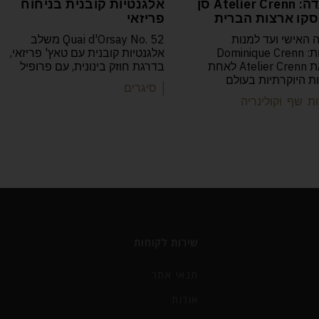
המסעדה: Atelier Crenn סן
אלגנטיות קובנית בניחוח
קו ארצות הברית
פריזאי
 האישי ועד למנות
Quai d'Orsay No. 52 משלב
הפואטיות: Dominique Crenn
אלגנטיות קובנית עם טאץ' פריזאי,
הפכה את Atelier Crenn לאחת
בדרגת חוזק בינונית, עם פרופיל
 היוקרתיות בעולם
| סיגרים
ת שף וקולינריה
שירות לקוחות
תנאי אתר
אודות