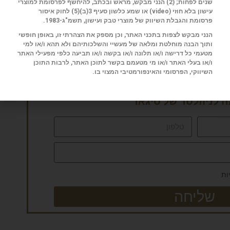
אלף דולר.
שנים לפחות; (2) הנני מבקש, מראש ובכתב, להיחשף לפרסומת למוצרי
עישון בלא חוזי (
video
) או שמע כלשון סעיף 3(ב)(5) לחוק איסור
פרסומת והגבלת השיווק של מוצרי טבק ועישון, תשמ"ג-1983.
הנני מבקש לצפות בתכני האתר, וכן מספק את הצהרתי זו, באופן חופשי
ותוך הבנה מוחלטת ומלאה של מעשיי והשלכותיהם ולא תהא ו/או למי
מטעמי כל דרישה ו/או תלונה ו/או בקשה ו/או תביעה כלפי מפעילי האתר
ו/או בעלי האתר ו/או מי מטעמם בקשר לתוכן האתר, לרבות התוכן
השיווקי, הפרסומי והאינפורמטיבי המצוי בו.
לניוזלטר של סיגאר
ות
שליחה