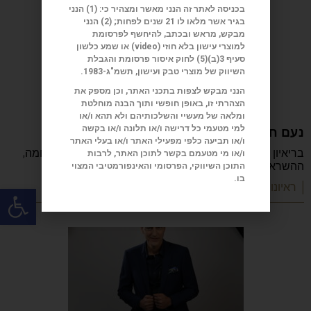
בכניסה לאתר זה הנני מאשר ומצהיר כי: (1) הנני
בגיר אשר מלאו לו 21 שנים לפחות; (2) הנני
מבקש, מראש ובכתב, להיחשף לפרסומת
למוצרי עישון בלא חוזי (
video
) או שמע כלשון
סעיף 3(ב)(5) לחוק איסור פרסומת והגבלת
השיווק של מוצרי טבק ועישון, תשמ"ג-1983.
הנני מבקש לצפות בתכני האתר, וכן מספק את
הצהרתי זו, באופן חופשי ותוך הבנה מוחלטת
ומלאה של מעשיי והשלכותיהם ולא תהא ו/או
למי מטעמי כל דרישה ו/או תלונה ו/או בקשה
נעם חורב: הכתיבה המשפחה והישראליות
ו/או תביעה כלפי מפעילי האתר ו/או בעלי האתר
בריאיון מיוחד מספר נעם חורב על הכתיבה, ההורות, המלחמה,
ו/או מי מטעמם בקשר לתוכן האתר, לרבות
ההשראה, הקריירה והדרך שהפכה אותו לאחד
התוכן השיווקי, הפרסומי והאינפורמטיבי המצוי
בו.
פתח
| ראיונות מעוררי השראה