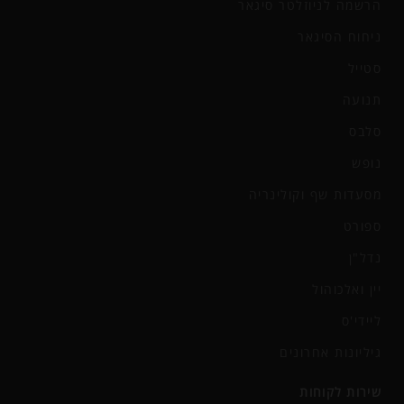
הרשמה לניוזלטר סיגאר
ניחוח הסיגאר
סטייל
תנועה
סלבס
נופש
מסעדות שף וקולינריה
ספורט
נדל"ן
יין ואלכוהול
ליידי'ס
גיליונות אחרונים
שירות לקוחות