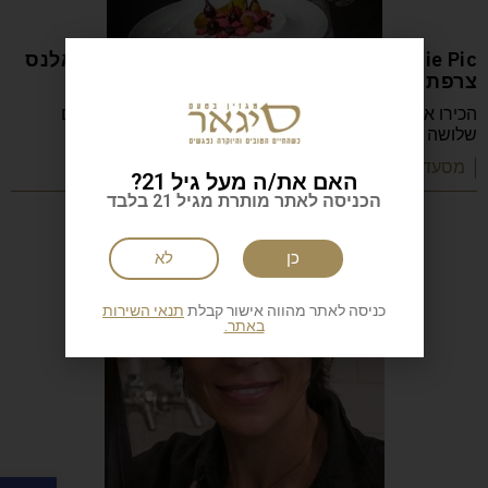
Anne-Sophie Pic המסעדה: Restaurant Pic ואלנס
צרפת
הכירו את Anne-Sophie Pic, השפית הצרפתייה היחידה עם
שלושה כוכבי מישלן, שמובילה את Restaurant Pic
| מסעדות שף וקולינריה
האם את/ה מעל גיל 21?
הכניסה לאתר מותרת מגיל 21 בלבד
כן
לא
כניסה לאתר מהווה אישור קבלת
תנאי השירות
באתר.
פתח