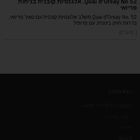
52 Quai d'Orsay No. אלגנטיות קובנית בניחוח
פריזאי
Quai d'Orsay No. 52 משלב אלגנטיות קובנית עם טאץ' פריזאי,
בדרגת חוזק בינונית, עם פרופיל
| סיגרים
ניווט במגזין
הרשמה לניוזלטר סיגאר
ניחוח הסיגאר
סטייל
תנועה