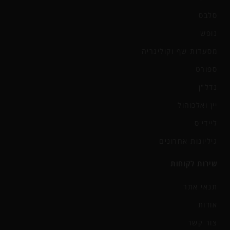
סלבס
נופש
מסעדות שף וקולינריה
ספורט
נדל"ן
יין ואלכוהול
ליידי'ס
גיליונות אחרונים
שירות לקוחות
תנאי אתר
אודות
צור קשר