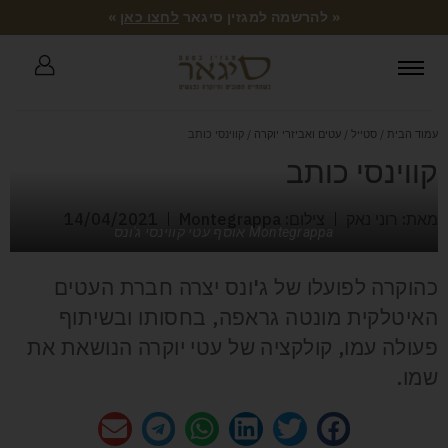
« להרשמה למגזין סיגאר
לחצו כאן
»
עמוד הבית
/
סטייל
/
עטים ואביזרי יוקרה
/ קווינסי כותב
קווינסי כותב
מאת: רוני נאק
צילום: Montegrappa
14/04/2021
Montegrappa אוסף עטי קווינסי ג'ונס
כהוקרה לפועלו של ג'ונס יצרה חברת העטים
האיטלקית מונטה גראפה, בחסותו ובשיתוף
פעולה עמו, קולקציה של עטי יוקרה הנושאת את
שמו.