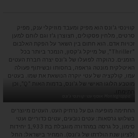
קווינסי ג'ונס הוא
מפיק ומעבד מוזיקלי ענק, מפיק
סרטים, מלחין פסקולים, חצוצרן ג'ז וגם לוחם למען
זכויות אדם. הוא חתום בין השאר על הפקת האלבום
"
Thriller
", של מייקל ג'קסון, הנמכר ביותר בכל
הזמנים. כהוקרה לפועלו של ג'ונס יצרה חברת העטים
האיטלקית מונטה
גראפה, בחסותו ובשיתוף פעולה
עמו, קולקציה של עטי יוקרה הנושאת את שמו.
בעטים
מוטבע הלוגו האישי של ג'ונס, בדמות האות "
Q
", וכן
חתימתו.
Montegrappa אוסף עטי קווינסי ג'ונס
החתימה מופיעה גם על נרתיק העט. העטים מיוצרים
בשלוש גרסאות: עטים נובעים, עטים כדוריים ועטי
סימון, כל גרסה במהדורה מוגבלת בת 1,933 יחידות
(לציון שנת הולדתו של ג'ונס). המחיר בישראל: החל