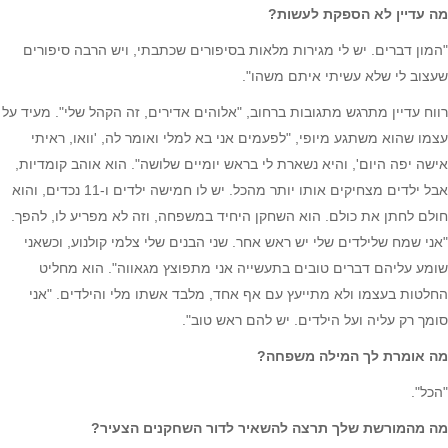
מה עדיין לא הספקת לעשות?
"המון דברים. יש לי מגירות מלאות בסיפורים שכתבתי, ויש הרבה סיפורים
שעצוב לי שלא עשיתי איתם משהו".
רווח עדיין מתרגש מתגובות ברחוב, "אלוהים אדירים, זה הקהל שלי". מעיד על
עצמו שהוא משתגע מיופי, "לפעמים אני בא למלי ואומר לה, 'וואו, ראיתי
אישה יפה היום', והיא נשארת לי בראש יומיים שלושה". הוא אוהב קומדיות,
אבל ילדים מצחיקים אותו יותר מהכל. יש לו חמישה ילדים ו-11 נכדים, והוא
חולם לחתן את כולם. הוא השחקן היחיד במשפחה, וזה לא מפריע לו, להפך.
"אני שמח שלילדים שלי יש ראש אחר. שני הבנים שלי צלמי קולנוע, וכשאני
שומע עליהם דברים טובים בתעשייה אני מתפוצץ מגאווה". הוא מחליט
החלטות בעצמו ולא מתייעץ עם אף אחד, מלבד אשתו מלי והילדים. "אני
סומך רק עליה ועל הילדים. יש להם ראש טוב".
מה אומרת לך המילה משפחה?
"הכל".
מה מהמורשת שלך תרצה להשאיר לדור השחקנים הצעיר?