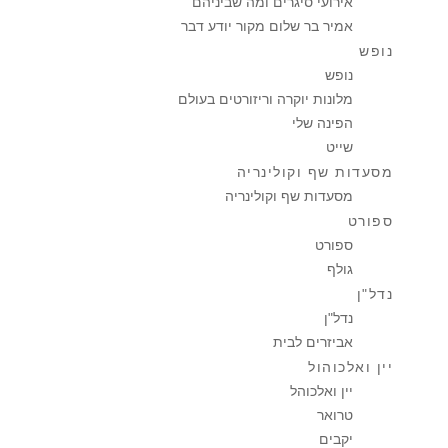
אירועי סיגרים ומה שביניהם
אמיר בר שלום מקור יודע דבר
נופש
נופש
מלונות יוקרה וריזורטים בעולם
הפינה שלי
שייט
מסעדות שף וקולינריה
מסעדות שף וקולינריה
ספורט
ספורט
גולף
נדל"ן
נדל"ן
אביזרים לבית
יין ואלכוהול
יין ואלכוהל
טרואר
יקבים