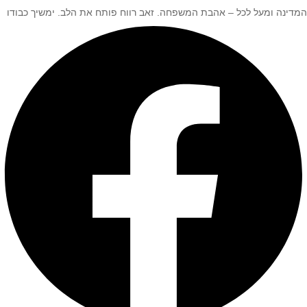
המדינה ומעל לכל – אהבת המשפחה. זאב רווח פותח את הלב. ימשיך כבודו