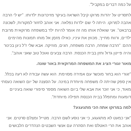
על כמה דברים במקביל".
לתסריט על יהדות מרוקו קיבל השראה בעיקר מזיכרונות ילדותו. "יש לי הרבה
אהבה למרוקו. היתה לי שם ילדות נפלאה. אני אוהב לחזור למקורות, לשכונה
ברבאט". אני שואלת אותו מה זה אומר להיות ילד במשפחה מרוקאית מרובת
ילדים, ורווח מחייך, מכווץ את עיניו, כאילו מזמֵן אל מוחו תמונות מהימים
ההם: "הרבה שמחה, הרבה משפחה, חגים, מוזיקה. אבא שלי ז"ל ניגן בכינור
והיה פייטן גדול וחזן בבית הכנסת. הרבה צבעים ואוכל טוב שאני אוהב".
מאור זגורי הציג את המשפחה המרוקאית באור שונה.
"זגורי הוא בחור מוכשר עם אמירה מסוימת. הוא עשה עבודה לא רעה בכלל.
אין ספק שהיתה לו משפחה מיוחדת במינה. על הסצנה של יום השואה כעסתי
מאוד, כי אני זוכר את אבא שלי ביום השואה מספר סיפורי שואה בעיניים
דומעות ומתפלל בבית הכנסת תפילה מיוחדת".
למה במרוקו אתה הכי מתגעגע?
"אני כמעט לא מתגעגע, כי אני נוסע לשם הרבה. מטייל ומצלם סרטים. אני
אוהב את הרי האטלס ואת הסהרה עם אנשי השבטים הנהדרים הלבושים