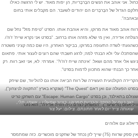
כחול. אני אוהב את הנשים הבֶרבֶריות, הן יפות מאוד. יש לי הרגשה כאילו
חלקם הגדול של הבֶרבֶרים הם יהודים לשעבר. הם מקבלים אותי בחום
ובאהבה".
רווח אוהב מאוד את מרוקו, והיא אוהבת אותו. הסרט "טיפת מזל" נחל שם
הצלחה אדירה, ואין מי שלא מזהה אותו ברחוב. "בסרט אני נקרא שייח' ז'וז'ו.
כשהגעתי לשדה התעופה במרוקו, בביקור האחרון, היו שם כמה קציני משטרה
שהסתכלו עלי ולא הבנתי למה; לרגע חשבתי שהם רוצים לעצור אותי. פתאום
ניגש אלי אחד מהם ושאל: 'אינתה שייח ז'וז'ו?'. אמרתי: לא, אני זאב רווח. רק
אחר כך הבנתי שהוא מתכוון לדמות בסרט".
הקריירה הקולנועית העשירה של רווח הביאה אותו גם להוליווד, שם שיחק
בסרט הפעולה עם ואן דאם "The Quest" (שנקרא בארץ "התקווה לניצחון"),
שצולם בתאילנד, וכן בסרט "Escape: Human Cargo" עם השחקן טריט
זאב רווח על הספה והכריות ממרוקו. בציור שמעליו – אשתו, מלי,
וויליאמס (מ"שיער"). "המשחק לצדם היה חוויה אדירה", הוא נזכר.
שאותה צייר יום לאחר חתונתם. צילום: יעל צור
דיאלוג עם אלוהים
אין ספק שרווח (75) שייך לזן נכחד של שחקנים מוכשרים. כזה שמתמסר