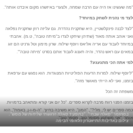
"מה שעשינו אז היה עם הרבה שמחה, ולצערי באיזשהו מקום איבדנו אותה".
לצד מי נהנית לשחק במיוחד?
"לצד לבנה פינקלשטיין, היא שחקנית נהדרת. גם עליזה רוזן שחקנית נפלאה
ואני אוהב אותה מאוד (שתיהן שיחקו לצדו ב"מיתה טובה", ט.מ). אהבתי
במיוחד לעבוד עם אריה אליאס ויוסף שילוח. שרון מימון וטל גרניט הם זוג
במאים עם ראש נהדר, והיה תענוג לעבוד אִתם בסרט 'מיתה טובה'".
למי אתה הכי מתגעגע?
"ליוסף שילוח. למרות הדעות הפוליטיות המנוגדות. הוא נפגש עם ערפאת
בזמנו, ואני לא הייתי מאושר מזה".
משפחה זה הכל
בזמנו הפנוי רווח מרבה לקרוא ספרים. "כל יום אני קורא ומתאהב בדמויות.
כמה ספרים יש לי, מלי?", "המון", היא משיבה בחיוך. "ה-מ-ו-ן, באמת", הוא
במחזמר "סאלח שבתי". "בתפקיד סאלח הרגשתי שליחות של ממש".
אומר, "אני משתגע מסופר טוב, מסֵפר טוב".
צילום באדיבות התיאטרון הלאומי הבימה