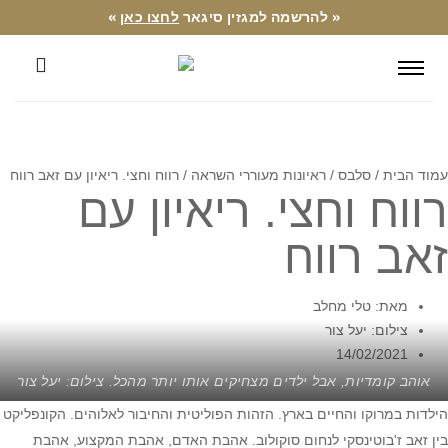
« להרשמה למגזין סיגאר
לחצו כאן
»
עמוד הבית
/
סלבס
/
ראיונות מעוררי השראה
/ רווח וחצי. ריאיון עם זאב רווח
רווח וחצי. ריאיון עם
זאב רווח
מאת: טלי מחלב
צילום: יעל צור
14/02/2021
אוהב קומדיות, אבל ילדים מצחיקים אותו יותר מהכל. צילום: יעל צור
הילדות במרוקו והחיים בארץ. הזהות הפוליטית והחיבור לאלוהים. הקונפליקט
בין זאב ז'בוטינסקי לנחום סוקולוב. אהבת האדם, אהבת המקצוע, אהבת