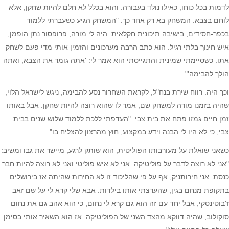
לדמות בכל כוחו, כאילו נולד בעבורה. והוא בכלל לא חלם להיות שחקן, אלא
לוחם בצבא. המשחק בא רק אחר כך. "המשחק הגיע כשעברתי ללמוד
בכפר-חסידים, בישיבה תיכונית חקלאית. היה לי מורה, פרופסור נתן הופמן,
איש חינוך בלתי רגיל. הוא כתב הרבה מערכונים והזמין אותי מדי פעם לשחק
אתו. כשסיימתי שמינית והתגייסתי הוא אמר לי: 'אתה גומר את הצבא, ואתה
הולך להבימה'".
וכך היה. רווח שירת בנח"ל, לקראת השחרור נסע להבימה, ניגש לישראל הלוי,
שהיה בזמנו מורה למשחק שם, אמר לו שהוא רוצה להיות שחקן. אבל באותו
זמן חיים גמזו פתח את בית צבי. "העדפתי ללכת ללמוד שלוש שנים בבית
צבי, כי לא היו לי הבנה וידע במקצוע, חוץ מהרצון להצליח בו".
כשאני שואלת על מעורבותו הפוליטית, הוא שותק לרגע, מיישר את גבו ומשיב:
"אני לא רוצה לדבר על פוליטיקה. אני לא איש פוליטי ואני לא רוצה להיות חבר
כנסת. אני חירותניק, אף על פי שהליכוד זו לא החירות שהיתה אז בירושלים
בתקופת מנחם בגין, שהערצתי אותו בילדות. אבא שלי קרא לי על שם זאב
ז'בוטינסקי, אבל יחד עם זה הוא גם קרא לי נחום, כי הוא אהב גם את נחום
סוקולוב, שהיה דווקא מהצד השני של הפוליטיקה. אז הוא השאיר אותי בסימן