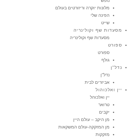
נופש
מלונות יוקרה וריזורטים בעולם
הפינה שלי
שייט
מסעדות שף וקולינריה
מסעדות שף וקולינריה
ספורט
ספורט
גולף
נדל"ן
נדל"ן
אביזרים לבית
יין ואלכוהול
יין ואלכוהל
טרואר
יקבים
מן היקב – עולם היין
מן המזקקה-עולם המשקאות
מזקקות