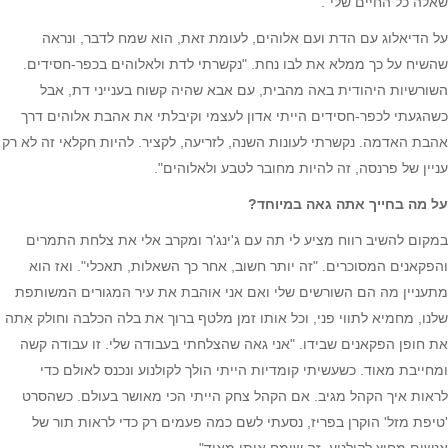
שאלה כל החיים שלי".
על הדיאלוג עם הדת ועם אלוהים, לעומת זאת, הוא שמח לדבר, ונראה
שהשיח על כך ממלא את לבו נחת. "נקשרתי לדת ולאלוהים בכפר-חסידים.
השורשיות היהודית באה מהבית, עם אבא שהיה קשוח בענייני דת, אבל
כשהגעתי לכפר-חסידים הייתי אדון לעצמי וקיבלתי את אהבת אלוהים דרך
אהבת האדמה. נקשרתי לעונות השנה, לזריעה, לקציר. להיות חקלאי זה לא רק
עניין של פרנסה, זה להיות מחובר לטבע ולאלוהים".
על מה בחייך אתה גאה במיוחד?
במקום להשיב רווח מציע לי תה עם ג'ינג'ר ומקרב אלי את צלחת התמרים
והפקאנים המסוכרים. "זה יותר חשוב, אחר כך השאלות, תאכלי". ואז הוא
מתעניין מה הם השורשים שלי ואם אני אוהבת את עיר המגורים המשותפת
שלנו, מחמיא לתווי פני, וכל אותו זמן מלטף ברוך את בלה הכלבה וחולק אִתה
את חופן הפקאנים שבידו. "אני גאה שהצלחתי בעבודה שלי. זו עבודה קשה
ומחייבת מאוד. כשעשיתי קומדיות הייתי הולך לקולנוע ונכנס לאולם כדי
לראות איך הקהל מגיב. אם הקהל צחק הייתי הכי מאושר בעולם. כשהסרט
'טיפת מזל' הוקרן בפריז, נסעתי לשם כמה פעמים רק כדי לראות תור של