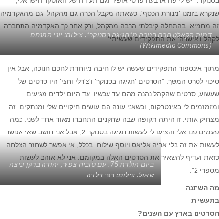
בסנוקר. "יש לי פה ארבעה פרסי אופיר וגם תעודה של האוסקר הישראלי,
שנקרא בזמנו 'מנורת הכסף'. כשאתה מקבל הכרה גם מהקהל וגם מהאקדמיה
זה מחמיא. בהתחלה קיבלתי הרבה מהקהל, ורק אחר כך האקדמיה התחברה
דמות הקאלט חכם חנוכה מ"חגיגה בסנוקר". צילום: יוני המנחם
לקהל ו'אישרה' את התפקידים שעשיתי".
(Wikimedia Commons)
מתוך אינספור התפקידים שעשה יש לו חיבה מיוחדת לחכם חנוכה, אבל אין
סיכוי לסרט המשך. "הסרטים 'חגיגה בסנוקר' ו'צ'רלי וחצי' היו סרטים של
שעשוע, סרטים שהקהל נהנה מהם עד עכשיו. עד היום ילדים מגיעים
ומזמזמים לי באינטרקום, וכשאני עונה הם עושים חיקויים שלי ומנתקים. זה
מצחיק אותי. זו היתה תקופה שבה שחקנים התחברו מאוד אחד לשני. כמה
פעמים פנו אלי והציעו לי לעשות חגיגה בסנוקר 2, אבל אני חושב שאי אפשר
לעשות את זה בלי אריה אליאס ויוסף שילוח. בכלל, אי אפשר לשחזר הצלחה
כזאת ועדיף להשאיר את הסרטים האלה במקומם. אני לא אוהב לעשות
ביום הולדת 75. עם טוביה צפיר, יהודה ברקן וניצה
מספרי 2".
שאול. צילום: רפי דלויה
מה השתנה
בתעשיית
הסרטים בארץ עם השנים?