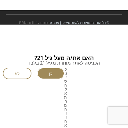
© כל הזכויות שמורות לאתר סיגאר | אתר זה
פותח ע״י BRN.co.il
האם את/ה מעל גיל 21?
הכניסה לאתר מותרת מגיל 21 בלבד
כ
נ
כן
לא
י
ס
ה
ל
א
ת
ר
מ
ה
ו
ו
ה
א