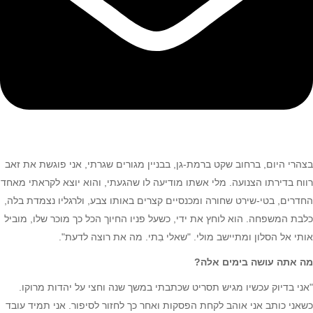
בצהרי היום, ברחוב שקט ברמת-גן, בבניין מגורים שגרתי, אני פוגשת את זאב
רווח בדירתו הצנועה. מלי אשתו מודיעה לו שהגעתי, והוא יוצא לקראתי מאחד
החדרים, בטי-שירט שחורה ומכנסיים קצרים באותו צבע, ולרגליו נצמדת בלה,
כלבת המשפחה. הוא לוחץ את ידי, כשעל פניו החיוך הכל כך מוכר שלו, מוביל
אותי אל הסלון ומתיישב מולי. "שאלי בִתי. מה את רוצה לדעת".
מה אתה עושה בימים אלה?
"אני בדיוק עכשיו מגיש תסריט שכתבתי במשך שנה וחצי על יהדות מרוקו.
כשאני כותב אני אוהב לקחת הפסקות ואחר כך לחזור לסיפור. אני תמיד עובד