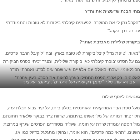
אנשים מחוץ לקולנוע. זה שימח אותי מאוד".
מתי הבנת ש"עשית את זה"?
"הקהל נתן לי את ההוקרה. לפעמים קיבלתי ביקורות לא טובות והתמודדתי
עם זה דרך הקהל".
ביקורת שלילית מאכזבת אותך?
"מאוד. 'טיפת מזל' קיבל ביקורת לא טובה בארץ, ובחו"ל קיבל הרבה פרסים.
גם על הסרט 'בובה' קיבלתי כאן ביקורת שלילית, ומנגד זכיתי בפרס הביקורת
הבינלאומי. ישבתי באולם עם אלפיים איש שמריעים לסרט ואמרתי תודה
לאלוהים. רק אחרי הפרס התחילו בארץ לראות את הסרט בעין אחרת".
עם האישה, מלי. "סומך רק עליה ועל הילדים". צילום: יעל צור
געגועים ליוסף שילוח
מעל ספת הבד המרוקאית האותנטית בסלון ביתו, על קיר צבוע תכלת עזה,
תלוי ציור דמותה של מלי אשתו בהינומה, שרווח צייר בבוקר שלאחר חתונתם.
מול הספה עומדת שידת עץ חומה, שעליה מסודרים הפרסים שגרף במרוצת
השנים. "תראי כמה פרסים", הוא אומר, וצחוקו מתגלגל בדיוק כמו אז,