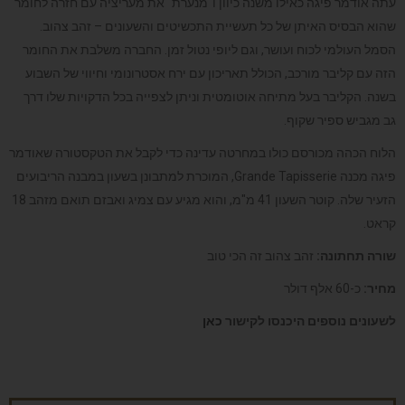
עתה אודמר פיגה כאילו משנה כיוון ו"מנערת" את מעריציה עם חזרה לחומר
שהוא הבסיס האיתן של כל תעשיית התכשיטים והשעונים – זהב צהוב.
הסמל העולמי לכוח ועושר, וגם ליופי נטול זמן. החברה משלבת את החומר
הזה עם קליבר מורכב, הכולל תאריכון עם ירח אסטרונומי וחיווי של השבוע
בשנה. הקליבר בעל מתיחה אוטומטית וניתן לצפייה בכל הדקויות שלו דרך
גב מגביש ספיר שקוף.
הלוח הכהה מכורסם כולו במחרטה עדינה כדי לקבל את הטקסטורה שאודמר
פיגה מכנה Grande Tapisserie, המוכרת למתבונן בשעון במבנה הריבועים
הזעיר שלה. קוטר השעון 41 מ"מ, והוא מגיע עם צמיג ואבזם תואם מזהב 18
קראט.
שורה תחתונה:
זהב צהוב זה הכי טוב
מחיר
:
כ-60 אלף דולר
לשעונים נוספים היכנסו לקישור
כאן