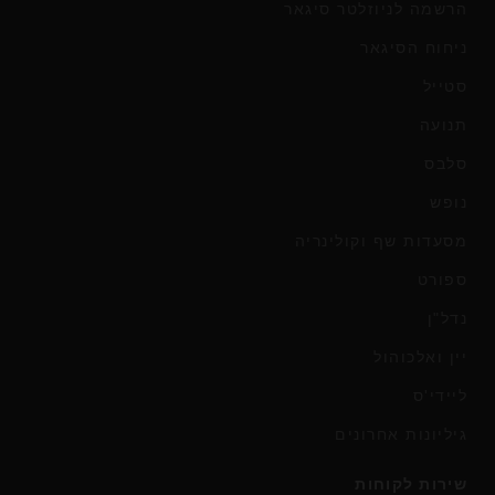
הרשמה לניוזלטר סיגאר
ניחוח הסיגאר
סטייל
תנועה
סלבס
נופש
מסעדות שף וקולינריה
ספורט
נדל"ן
יין ואלכוהול
ליידי'ס
גיליונות אחרונים
שירות לקוחות