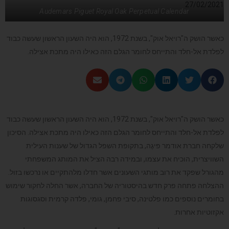
27/02/2021
Audemars Piguet Royal Oak Perpetual Calendar
כאשר הושק ה"רויאל אוק", בשנת 1972, הוא היה השעון הראשון שעשה כבוד
לפלדת אל-חלד והתייחס לחומר הגלם הזה כאילו היה מתכת אצילה.
כאשר הושק ה"רויאל אוק", בשנת 1972, הוא היה השעון הראשון שעשה כבוד
לפלדת אל-חלד והתייחס לחומר הגלם הזה כאילו היה מתכת אצילה. הסיכון
שלקחה חברת אודמר פיגֶה, בתקופת השפל הגדול של שענות העילית
השוויצרית, הוכיח את עצמו, ובמידה רבה הציל את המותג המשפחתי
מהגורל שפקד את רוב מותגי השעונים אשר חדלו מלהתקיים או נרכשו בזול.
ההצלחה פתחה פרק חדש בהיסטוריה של החברה, אשר החלה לחקור שימוש
בחומרים נוספים כמו פלטינה, סיבי פחמן, גומי, פלדה קרמית וסגסוגות
אקזוטיות אחרות.