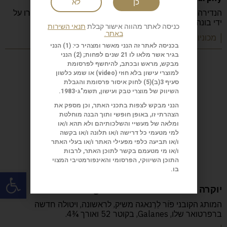
כן
לא
הנדירה שבנדירוֹת. רק שש יחידות של גרסת ה"טורפדו" יוצרו על
ידי בונה המרכבים וולטר מרפי
כניסה לאתר מהווה אישור קבלת
תנאי השירות
באתר.
| מכוניות קלאסיות
בכניסה לאתר זה הנני מאשר ומצהיר כי: (1) הנני
בגיר אשר מלאו לו 21 שנים לפחות; (2) הנני
מבקש, מראש ובכתב, להיחשף לפרסומת
למוצרי עישון בלא חוזי (
video
) או שמע כלשון
סעיף 3(ב)(5) לחוק איסור פרסומת והגבלת
השיווק של מוצרי טבק ועישון, תשמ"ג-1983.
הנני מבקש לצפות בתכני האתר, וכן מספק את
הצהרתי זו, באופן חופשי ותוך הבנה מוחלטת
ומלאה של מעשיי והשלכותיהם ולא תהא ו/או
למי מטעמי כל דרישה ו/או תלונה ו/או בקשה
ו/או תביעה כלפי מפעילי האתר ו/או בעלי האתר
ו/או מי מטעמם בקשר לתוכן האתר, לרבות
התוכן השיווקי, הפרסומי והאינפורמטיבי המצוי
בו.
פתח
יוקרה עם שם חדש Por Larrañaga Galanes
המותג הקובני פֹּוֹר לַרַנאגה משיק, לראשונה, ויטולה חדשה
ברפרטואר שלו, Galanes, בקוטר 52 ואורך ¾4.