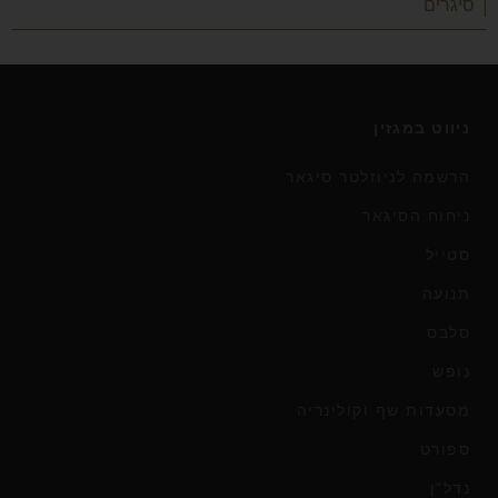
| סיגרים
ניווט במגזין
הרשמה לניוזלטר סיגאר
ניחוח הסיגאר
סטייל
תנועה
סלבס
נופש
מסעדות שף וקולינריה
ספורט
נדל"ן