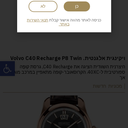
כן
לא
כניסה לאתר מהווה אישור קבלת
תנאי השירות
באתר.
ויקינגית אלגנטית. Volvo C40 Recharge P8 Twin
פתח
היצרנית השוודית הציגה את C40 Recharge, גרסת קופֶּה
ספורטיבית ל-40XC. הקרוסאובר-קופה מתאפיין במרכב מוגבה
אך
| מכוניות חדשות