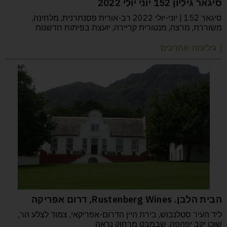
סיגאר גיליון 152 יוני יולי 2022
סיגאר 152 | יוני-יולי 2022 רב-אורית פסנתרנית, מלחינה,
משוררת, מרצה, מנטורית קריירה, יועצת בפיתוח חדשנות
| גיליונות אחרונים
הבית הלבן. Rustenberg Wines, דרום אפריקה
ליד העיר סטלנבוש, בירת היין הדרום-אפריקאי, צמוד לצלע הר,
שוכן יקב יפהפה, שבמבט מרחוק נראה