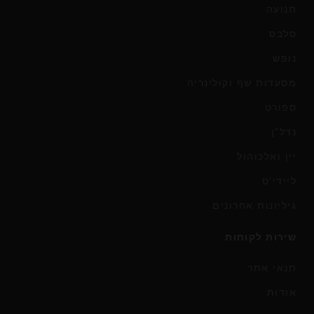
תנועה
סלבס
נופש
מסעדות שף וקולינריה
ספורט
נדל"ן
יין ואלכוהול
ליידי'ס
גיליונות אחרונים
שירות לקוחות
תנאי אתר
אודות