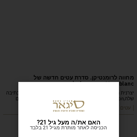
מחווה לרומנטיקן. סדרת עטים חדשה של
Montblanc בהוקרה למלחין פרדריק שופן
יצרנית מוצרי היוקרה מונבלאן מעשירה את קולקציית כלי הכתיבה
שלה,Donation, במהדורת הוקרה לאחד מגדולי הווירטואוזים
| עטים ואביזרים
האם את/ה מעל גיל 21?
הכניסה לאתר מותרת מגיל 21 בלבד