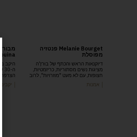
Melanie Bourget פנטזיה
מפוסלת
la Zouina,
דיוקנאות הראש והכתף של בוּרזֶ'ה
היקב בנו
מציגות נשים מסתוריות, כריזמטיות,
ה-0
חצופות, עם לא מעט "מוזרויות", לרוב
הצרפתית
| אמנות
| יקבים