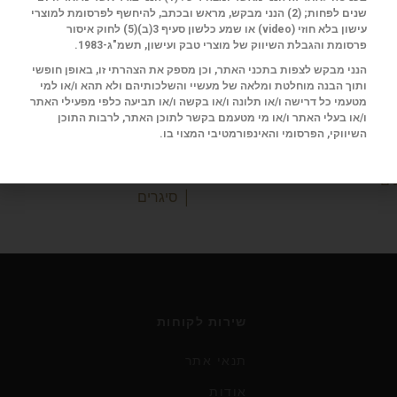
שנים לפחות; (2) הנני מבקש, מראש ובכתב, להיחשף לפרסומת למוצרי
עישון בלא חוזי (
video
) או שמע כלשון סעיף 3(ב)(5) לחוק איסור
פרסומת והגבלת השיווק של מוצרי טבק ועישון, תשמ"ג-1983.
הנני מבקש לצפות בתכני האתר, וכן מספק את הצהרתי זו, באופן חופשי
חביבו של ג'יי לנו. Henderson
חלופה דיפלומטית
ותוך הבנה מוחלטת ומלאה של מעשיי והשלכותיהם ולא תהא ו/או למי
Diplomaticos No.2
Four KJ Streamlin
מטעמי כל דרישה ו/או תלונה ו/או בקשה ו/או תביעה כלפי מפעילי האתר
-Four הוא דגם נדיר, שנחשב בזמנו
מותג הסיגרים דיפלומטיקוס‏‏ נוסד
ו/או בעלי האתר ו/או מי מטעמם בקשר לתוכן האתר, לרבות התוכן
השיווקי, הפרסומי והאינפורמטיבי המצוי בו.
סופר-אופנוע; מנוע ה-1.3 ליטר ייצר
בקובה בשנת 1966, במטרה ל
חלופה זולה יותר לסיגרי מונטה
כריסטו,
ים
| סיגרים
שירות לקוחות
תנאי אתר
אודות