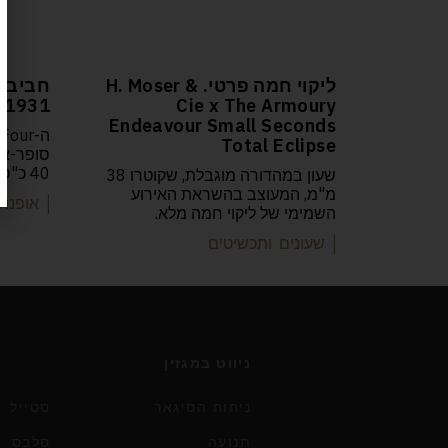
ליקוי חמה פרטי. H. Moser &
e 1931
Cie x The Armoury
Endeavour Small Seconds
ה
Total Eclipse
40 כ"ס ומומנט גבוה
שעון במהדורה מוגבלת, שקוטרו 38
מ"מ, המעוצב בהשראת האירוע
| אופנוע
השמימי של ליקוי חמה מלא.
| שעונים ותכשיטים
ניווט במגזין
ניחוח הסיגאר
סטייל
תנועה
סלבס