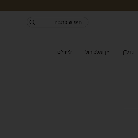
נדל"ן
יין ואלכוהול
ליידי'ס