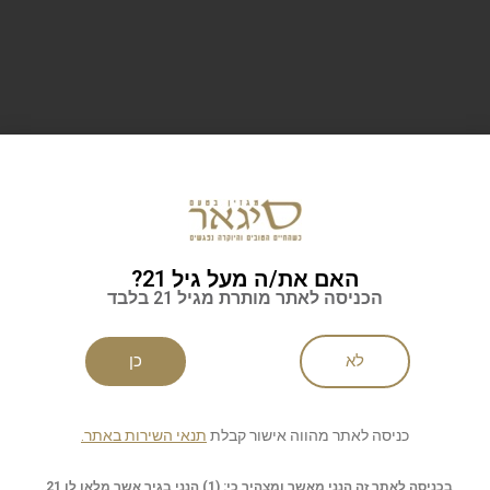
מבורדו באהבה. Domaine de
Glendalough 17 Years
 מרוקו
ingle Malt Irish Whiskey
י בסגנון קולוניאלי משנות
בין שני אגמים, בשיפולי רכס ההר
3 של המאה הקודמת. היד
Wicklow, דרומית מעיר הבירה ד
 מורגשת בכל: שילוב ידע
מזקקת גלֶנדַלוֹך מייצרת וויסקי
האם את/ה מעל גיל 21?
הכניסה לאתר מותרת מגיל 21 בלבד
| מן המזקקה
לא
כן
כניסה לאתר מהווה אישור קבלת
תנאי השירות באתר.
בכניסה לאתר זה הנני מאשר ומצהיר כי: (1) הנני בגיר אשר מלאו לו 21