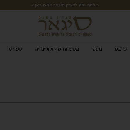
« להרשמה למגזין סיגאר
לחצו כאן
»
סלבס
נופש
מסעדות שף וקולינריה
ספורט