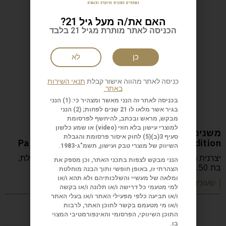
האם את/ה מעל גיל 21?
הכניסה לאתר מותרת מגיל 21 בלבד
כן
לא
כניסה לאתר מהווה אישור קבלת
תנאי השירות
באתר.
בכניסה לאתר זה הנני מאשר ומצהיר כי: (1) הנני
בגיר אשר מלאו לו 21 שנים לפחות; (2) הנני
מבקש, מראש ובכתב, להיחשף לפרסומת
למוצרי עישון בלא חוזי (
video
) או שמע כלשון
משנים את תפיסת הזמן Glashütte Original
סעיף 3(ב)(5) לחוק איסור פרסומת והגבלת
PanoMatic Calendar Platinum Limited Edition
השיווק של מוצרי טבק ועישון, תשמ"ג-1983.
יצרנית השעונים הגרמנית Glashütte מציגה מהדורה מוגבלת,
הנני מבקש לצפות בתכני האתר, וכן מספק את
בת 150 יחידות, שמשנה את קונספט הזמן.
הצהרתי זו, באופן חופשי ותוך הבנה מוחלטת
ומלאה של מעשיי והשלכותיהם ולא תהא ו/או
| שעונים ותכשיטים
למי מטעמי כל דרישה ו/או תלונה ו/או בקשה
ו/או תביעה כלפי מפעילי האתר ו/או בעלי האתר
ו/או מי מטעמם בקשר לתוכן האתר, לרבות
התוכן השיווקי, הפרסומי והאינפורמטיבי המצוי
בו.