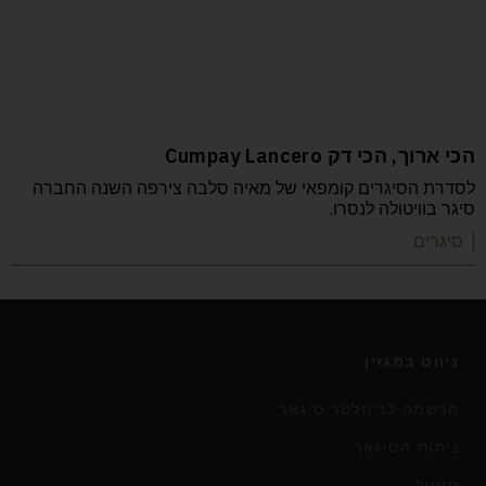
הכי ארוך, הכי דק Cumpay Lancero
לסדרת הסיגרים קומפאי של מאיה סלבה צירפה השנה החברה
סיגר בוויטולה לנסרו.
| סיגרים
ניווט במגזין
הרשמה לניוזלטר סיגאר
ניחוח הסיגאר
סטייל