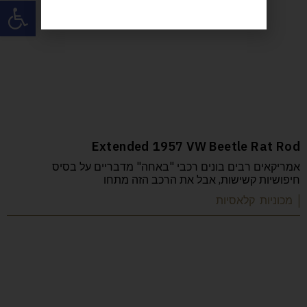
פתח
Extended 1957 VW Beetle Rat Rod
אמריקאים רבים בונים רכבי "באחה" מדבריים על בסיס
חיפושיות קשישות, אבל את הרכב הזה מתחו
| מכוניות קלאסיות