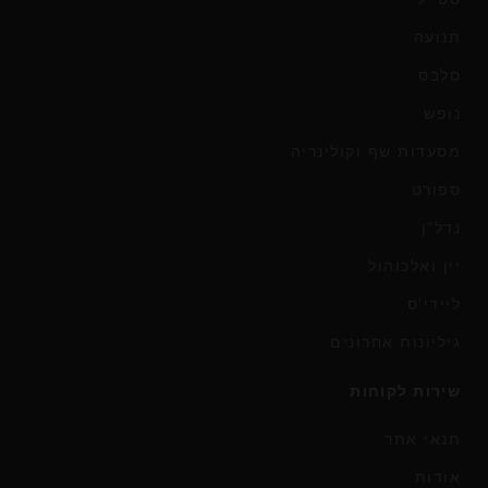
תנועה
סלבס
נופש
מסעדות שף וקולינריה
ספורט
נדל"ן
יין ואלכוהול
ליידי'ס
גיליונות אחרונים
שירות לקוחות
תנאי אתר
אודות