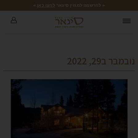
« להרשמה למגזין סיגאר
לחצו כאן
»
נובמבר ב29, 2022