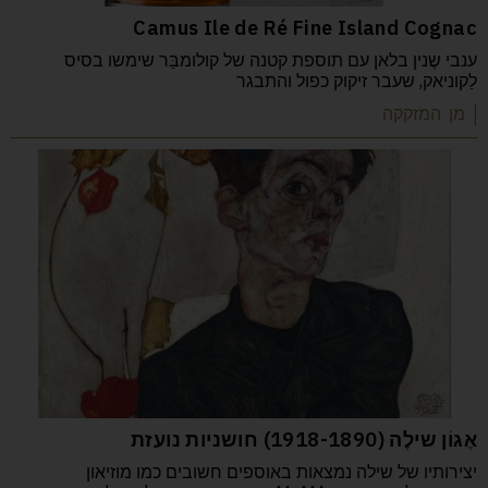
Camus Ile de Ré Fine Island Cognac
ענבי שֶנין בלאן עם תוספת קטנה של קולומבַּר שימשו בסיס
לַקוניאק, שעבר זיקוק כפול והתבגר
| מן המזקקה
אֶגוֹן שילֶה (1918-1890) חושניות נועזת
יצירותיו של שילה נמצאות באוספים חשובים כמו מוזיאון