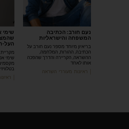
נעם חורב: הכתיבה
שימי א
המשפחה והישראליות
שהמצי
העל-ח
בריאיון מיוחד מספר נעם חורב על
הכתיבה, ההורות, המלחמה,
מקריית 
ההשראה, הקריירה והדרך שהפכה
שימי אט
אותו לאחד
מקסמים 
בטלוויז
| ראיונות מעוררי השראה
| ראיונ