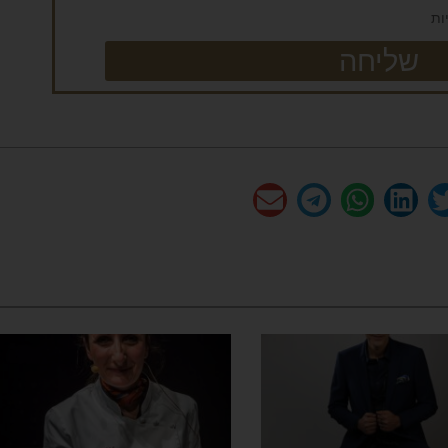
ות
שליחה