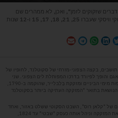
דברים שזקוקים לזמן", ואכן, לא ממהרים שם
לפתוח חביות. כיום הם מציעים בקבוקי וויסקי שעברו 25, 21, 18, 17, 15 ו-12 שנות
דרטון (Edderton) הוא כפר של כ-380 תושבים, בקצה הצפוני-מזרחי של סקוטלנד, לחופיו של
Dornoch ), שמתחיל כאגם והופך לפיורד בדרכו המפותלת לים הצפוני. שני
דברים יש באדרטון: אבנים קֶלטיות מגולפות מימי הביניים ומזקקת בַּלְבּלֵייר, שהוקמה ב-1790,
 Glen Garioch, ולכן היא הנושאת בתואר "המזקקה העתיקה ביותר בסקוטלנד
 של "קלאן רוס", השבט הסקוטי ששלט באזור, ואחד
מבני המשפחה, ג'ון רוס, הוא אשר הקים את המזקקה וניהל אותה כעסק "שבטי" עד 1824,