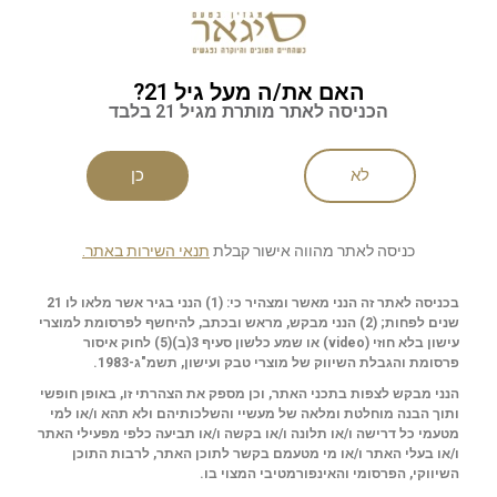
האם את/ה מעל גיל 21?
הכניסה לאתר מותרת מגיל 21 בלבד
לא
כן
כניסה לאתר מהווה אישור קבלת
תנאי השירות באתר.
בכניסה לאתר זה הנני מאשר ומצהיר כי: (1) הנני בגיר אשר מלאו לו 21
הארכיונים העתיקים בתחום ובו, בין היתר, קבלות
שנים לפחות; (2) הנני מבקש, מראש ובכתב, להיחשף לפרסומת למוצרי
חתומות בכתב ידו של המייסד ג'ון רוס, מינואר 1800, המאשרות מכירה ללקוח של "גלון וויסקי
עישון בלא חוזי (
video
) או שמע כלשון סעיף 3(ב)(5) לחוק איסור
פרסומת והגבלת השיווק של מוצרי טבק ועישון, תשמ"ג-1983.
הנני מבקש לצפות בתכני האתר, וכן מספק את הצהרתי זו, באופן חופשי
ם שזקוקים לזמן", ואכן, לא ממהרים שם לפתוח חביות.
ותוך הבנה מוחלטת ומלאה של מעשיי והשלכותיהם ולא תהא ו/או למי
מטעמי כל דרישה ו/או תלונה ו/או בקשה ו/או תביעה כלפי מפעילי האתר
כיום הם מציעים בקבוקי וויסקי שעברו 25, 21, 18, 17, 15 ו-12 שנות יישון. בחרנו להתמקד בזה
ו/או בעלי האתר ו/או מי מטעמם בקשר לתוכן האתר, לרבות התוכן
 את שנות התיישנותו הראשונות בחביות בורבון, ובהמשך
השיווקי, הפרסומי והאינפורמטיבי המצוי בו.
ושק ב-2019.