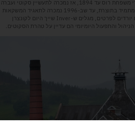
כשהעביר אותה לבנו. המזקקה נותרה בידי משפחת רוס עד 1894, אז נמכרה לתעשיין סקוטי ועברה
ידיים עוד כמה פעמים, בד בבד עם גידול מתמיד בתוצרת, עד שב-1996 נמכרה לתאגיד המשקאות
הסקוטיInver House Distillers Ltd. אם יורדים לפרטים, מגלים ש-Inver שייך היום לקונצרן
ניהול והתפעול היומיומי הם עדיין על טהרת הסקוטים.