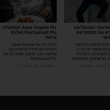
טיאס: המנטליסט
Anne-Sophie Pic המסעדה:
א את הסטנדאפ
Restaurant Pic ואלנס
ושי
צרפת
אתא לבמות הגדולות:
הכירו את Anne-Sophie Pic,
יאס מספר על הדרך
השפית הצרפתייה היחידה עם
למנטליזם, ההצלחה
שלושה כוכבי מישלן, שמובילה את
יה, הכישלונות, המשפחה
Restaurant Pic
ות מעוררי השראה
| מסעדות שף וקולינריה