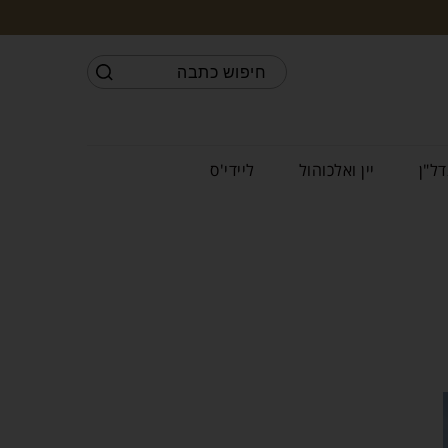
דל"ן
יין ואלכוהול
ליידי'ס