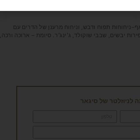
–ניחוחות תפוח ודבש, וניחוח מרענן של הדרים עם
ירות יבשים, שבבי שוקולד, ג'ינג'ר. סיומת – ארוכה ורכה,
לניוזלטר של סיגאר