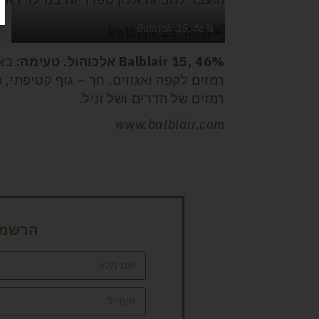
Balblair 15, 46%
, 46% אלכוהול. טעימה:
Balblair 15
באף
רמזים לקפה ואגוזים. חך – גוף קטיפתי, פ
רמזים של הדרים ושל וניל.
www.balblair.com
הרשמה 