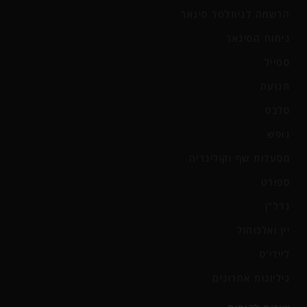
הרשמה לניוזלטר סיגאר
ניחוח הסיגאר
סטייל
תנועה
סלבס
נופש
מסעדות שף וקולינריה
ספורט
נדל"ן
יין ואלכוהול
ליידי'ס
גיליונות אחרונים