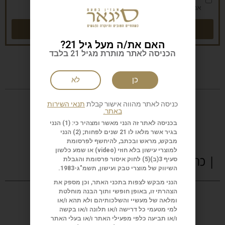
אני מאשר/ת את
מדיניות הפרטיות
שליחה
האם את/ה מעל גיל 21?
הכניסה לאתר מותרת מגיל 21 בלבד
כן
לא
כניסה לאתר מהווה אישור קבלת
תנאי השירות
באתר.
בכניסה לאתר זה הנני מאשר ומצהיר כי: (1) הנני
בגיר אשר מלאו לו 21 שנים לפחות; (2) הנני
מבקש, מראש ובכתב, להיחשף לפרסומת
למוצרי עישון בלא חוזי (
video
) או שמע כלשון
| כתבות נוספות
סעיף 3(ב)(5) לחוק איסור פרסומת והגבלת
השיווק של מוצרי טבק ועישון, תשמ"ג-1983.
הנני מבקש לצפות בתכני האתר, וכן מספק את
הצהרתי זו, באופן חופשי ותוך הבנה מוחלטת
ומלאה של מעשיי והשלכותיהם ולא תהא ו/או
למי מטעמי כל דרישה ו/או תלונה ו/או בקשה
ו/או תביעה כלפי מפעילי האתר ו/או בעלי האתר