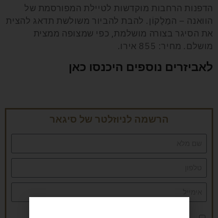
הדפנות הרחבות מוקדשות לטיילת המפורסמת של
הוואנה – המַלֶקוֹן. להבת להביור משולשת תדאג להצית
את הסיגר בצורה מושלמת, כפי שמצופה ממצית
מושלם. מחיר: 855 אירו.
לאביזרים נוספים היכנסו כאן
הרשמה לניוזלטר של סיגאר