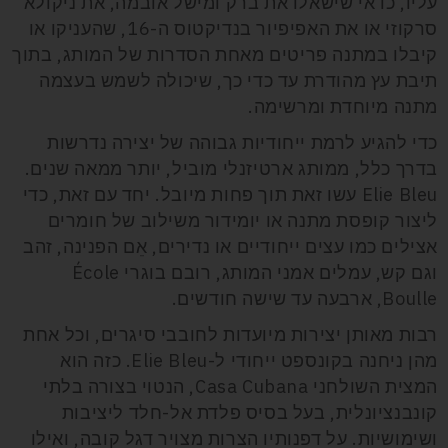
עליו, כדאי שישאלו את ברק ומישל אובמה, את ניקולא
סרקוזי או את האפיפיור בנדיקטוס ה-16, שהעניקו או
קיבלו במתנה פריטים מאחת הסדרות של המותג, בתוך
תיבת עץ מהודרת עד כדי כך, שיכולה לשמש בעצמה
מתנה מיוחדת ומרשימה.
כדי להגיע לרמת ייחודיות גבוהה של יצירה נדרשות
בדרך כלל, ממותג ארטיזנלי מוביל, יותר ממאה שנים.
Elie Bleu עשו זאת תוך פחות מיובל. יחד עם זאת, כדי
ליצור קופסת מתנה או יומידור משילוב של חומרים
אצילים כמו עצים ייחודיים או נדירים, אֵם הפנינה, זהב
וגם קש, עמלים אמני המותג, רובם בוגרי École
Boulle, ארבעה עד שישה חודשים.
רבות מאותן יצירות מיועדות לחובבי סיגרים, וכל אחת
מהן ניחנה בקונספט ייחודי ל-Elie Bleu. כזה הוא
המצית השולחני Casa Cubana, הנטוי בצורה בלתי
קונבנציונלית, בעל בסיס פלדת אל-חלד ליציבות
ושימושיות. על דפנותיו הצרות מצויר דגל קובה, ואילו