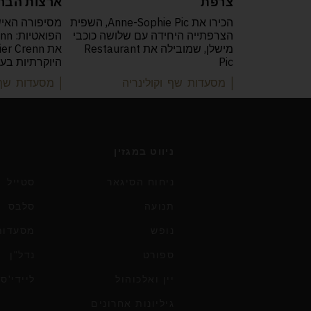
צרפת
ארצות הבר
הכירו את Anne-Sophie Pic, השפית
מסיפורה האיש
הצרפתייה היחידה עם שלושה כוכבי
מישלן, שמובילה את Restaurant
Pic
היוקרתיות בע
| מסעדות שף וקולינריה
| מסעדות שף 
ניווט במגזין
ניחוח הסיגאר
סטייל
תנועה
סלבס
נופש
מסעדות 
ספורט
נדל"ן
יין ואלכוהול
ליידי'ס
גיליונות אחרונים