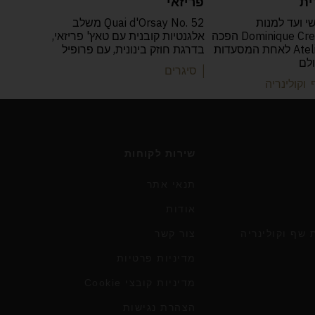
ית
פריזאי
י ועד למנות
Quai d'Orsay No. 52 משלב
הפואטיות: Dominique Crenn הפכה
אלגנטיות קובנית עם טאץ' פריזאי,
את Atelier Crenn לאחת המסעדות
בדרגת חוזק בינונית, עם פרופיל
ולם
| סיגרים
וקולינריה
שירות לקוחות
תנאי אתר
אודות
שף וקולינריה
צור קשר
מדיניות פרטיות
מדיניות קובצי Cookie
הצהרת נגישות