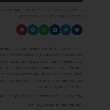
ארמניאק של שנת בציר, שומר את התכונות המקוריות של כרמי 
עם כבד אווז ובשרי גריל, וכמובן, עם סיגר ריחני.
הברנדי העתיק ביותר של צרפת שימש בזמנו תרופה מומלצת על ידי הכנסייה Vital du Four
שהיו ידועות אז. במהלך השנים, טעמו הטוב הצליח להביא שמחה גם לבריאים. 
באזור
לשנה), עד לחוזק הרגיל של 40 אחוז. המ
שנת בציר, שומר את התכונות המקוריות של כרמי האזור, עם טע
ובשרי גריל, וכמובן, עם סיגר ריחני.
ארץ ייצור:
צרפת *
תקופת יישון:
40 שנה *
חוזק:
40% *
מח
למשקאות נוספים היכנסו לקישור
כאן