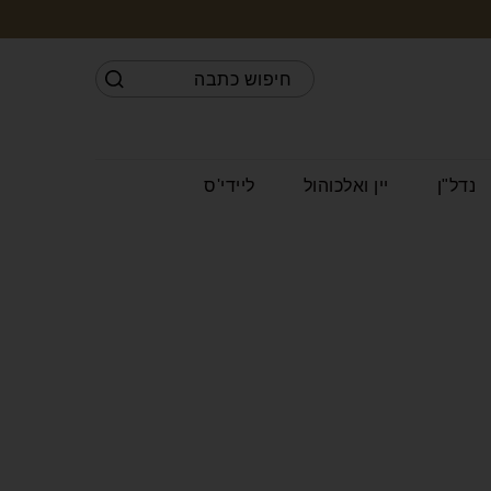
נדל"ן
יין ואלכוהול
ליידי'ס