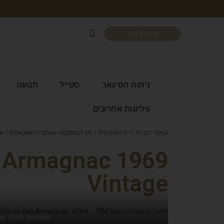
ניוזלטר
ניחוח הסיגאר
סטייל
תנועה
גיליונות אחרונים
עמוד הבית
/
יין ואלכוהל
/
מן המזקקה-עולם המשקאות
/ Delord Freres Bas Armagnac 1969 Vintage
s Armagnac 1969
Vintage
מאת: מיכאל בן יוסף WM
צילום: Delord Freres Bas Armagnac
ac 1969 Vintage