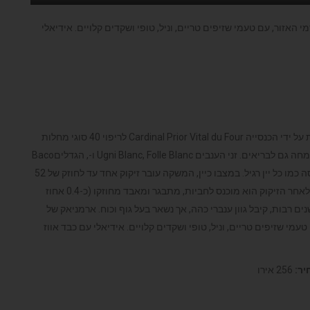
האזור, עם טעמי שזיפים טריים, וניל, טופי ושקדים קלויים. אידיאלי
Cardinal Prior  לריפוי
40 סוגי מחלות
זני הענבים Ugni Blanc, Folle Blanc
ו-Baco
, הגדלים
Gascogne שבדרום-מערב צרפת, עוברים בציר ותסיסה כמו כל יין רגיל. במצבו כיין, המשקה עובר זיקוק אחד עד לחוזק של 52
אחוזי אלכוהול (הבדל משמעותי לעומת שאר סוגי הברנדי), ולאחר הזיקוק הוא מוכנס לחביות, מתבגר ומאבד מחוזקו (כ-0.4 אחוז
שקה שהה בחביות שנים רבות, קיבל גוון ענברי כהה, אך נשאר בעל גוף וכוח. ארמניאק של
מי שזיפים טריים, וניל, טופי ושקדים קלויים. אידיאלי עם כבד אווז
יר:
256 אירו