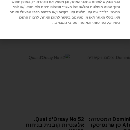
הנני מבקש לצפות בתכני האתר, וכן מספק את הצהרתי זו, באופן חופשי
ותוך הבנה מוחלטת ומלאה של מעשיי והשלכותיהם ולא תהא ו/או למי
מטעמי כל דרישה ו/או תלונה ו/או בקשה ו/או תביעה כלפי מפעילי האתר
ו/או בעלי האתר ו/או מי מטעמם בקשר לתוכן האתר, לרבות התוכן
השיווקי, הפרסומי והאינפורמטיבי המצוי בו.
Dominique Crenn המסעדה:
52 Quai d'Orsay No.
Atelier Crenn סן פרנסיסקו
אלגנטיות קובנית בניחוח