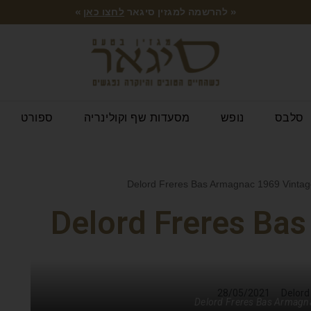
« להרשמה למגזין סיגאר
לחצו כאן
»
סלבס
נופש
מסעדות שף וקולינריה
ספורט
Delord Freres Ba
28/05/2021
Delord Freres Bas Armagn