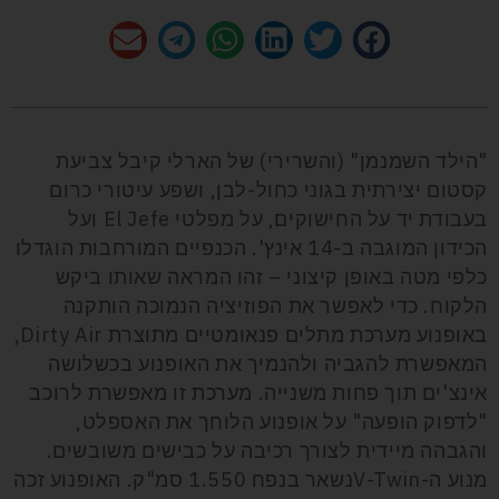
"הילד השמנמן" (והשרירי) של הארלי קיבל צביעת
קסטום יצירתית בגוני כחול-לבן, ושפע עיטורי כרום
בעבודת יד על החישוקים, על מפלטי El Jefe ועל
הכידון המוגבה ב-14 אינץ'. הכנפיים המורחבות הוגדלו
כלפי מטה באופן קיצוני – זהו המראה שאותו ביקש
הלקוח. כדי לאפשר את הפוזיציה הנמוכה הותקנה
באופנוע מערכת מתלים פנאומטיים מתוצרת Dirty Air,
המאפשרת להגביה ולהנמיך את האופנוע בכשלושה
אינצ'ים תוך פחות משנייה. מערכת זו מאפשרת לרוכב
"לדפוק הופעה" על אופנוע הלוחך את האספלט,
והגבהה מיידית לצורך רכיבה על כבישים משובשים.
מנוע ה-V-Twinנשאר בנפח 1.550 סמ"ק. האופנוע זכה