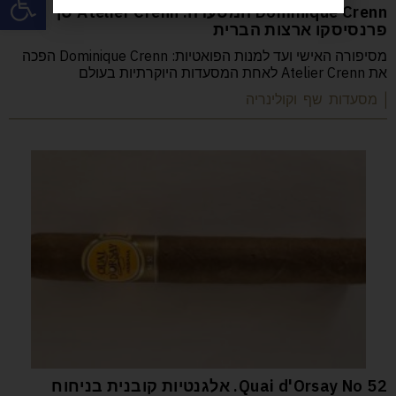
Dominique Crenn המסעדה: Atelier Crenn סן
פרנסיסקו ארצות הברית
מסיפורה האישי ועד למנות הפואטיות: Dominique Crenn הפכה
את Atelier Crenn לאחת המסעדות היוקרתיות בעולם
| מסעדות שף וקולינריה
52 Quai d'Orsay No. אלגנטיות קובנית בניחוח