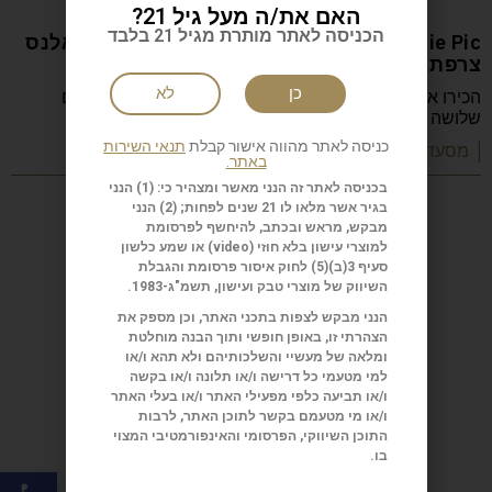
האם את/ה מעל גיל 21?
הכניסה לאתר מותרת מגיל 21 בלבד
Anne-Sophie Pic המסעדה: Restaurant Pic ואלנס
צרפת
כן
לא
הכירו את Anne-Sophie Pic, השפית הצרפתייה היחידה עם
שלושה כוכבי מישלן, שמובילה את Restaurant Pic
כניסה לאתר מהווה אישור קבלת
תנאי השירות
| מסעדות שף וקולינריה
באתר.
בכניסה לאתר זה הנני מאשר ומצהיר כי: (1) הנני
בגיר אשר מלאו לו 21 שנים לפחות; (2) הנני
מבקש, מראש ובכתב, להיחשף לפרסומת
למוצרי עישון בלא חוזי (
video
) או שמע כלשון
סעיף 3(ב)(5) לחוק איסור פרסומת והגבלת
השיווק של מוצרי טבק ועישון, תשמ"ג-1983.
הנני מבקש לצפות בתכני האתר, וכן מספק את
הצהרתי זו, באופן חופשי ותוך הבנה מוחלטת
ומלאה של מעשיי והשלכותיהם ולא תהא ו/או
למי מטעמי כל דרישה ו/או תלונה ו/או בקשה
ו/או תביעה כלפי מפעילי האתר ו/או בעלי האתר
ו/או מי מטעמם בקשר לתוכן האתר, לרבות
התוכן השיווקי, הפרסומי והאינפורמטיבי המצוי
בו.
פתח