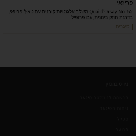
פריזאי
Quai d'Orsay No. 52 משלב אלגנטיות קובנית עם טאץ' פריזאי,
בדרגת חוזק בינונית, עם פרופיל
| סיגרים
ניווט במגזין
הרשמה לניוזלטר סיגאר
ניחוח הסיגאר
סטייל
תנועה