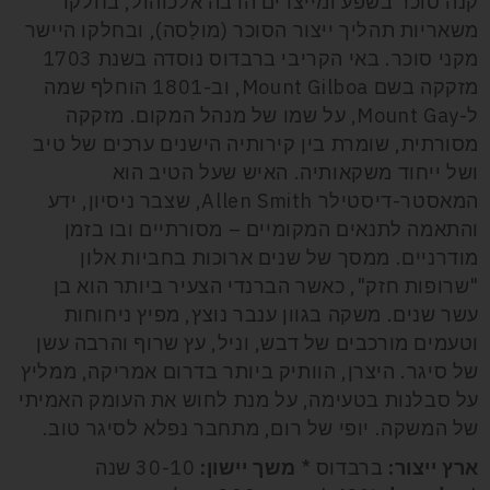
קנה סוכר בשפע ומייצרים הרבה אלכוהול, בחלקו
משאריות תהליך ייצור הסוכר (מולַסה), ובחלקו היישר
מקני סוכר. באי הקריבי ברבדוס נוסדה בשנת 1703
מזקקה בשם
Mount Gilboa
, וב-1801 הוחלף שמה
ל-
Mount Gay
, על שמו של מנהל המקום. מזקקה
מסורתית, שומרת בין קירותיה הישנים ערכים של טיב
ושל ייחוד משקאותיה. האיש שעל הטיב הוא
המאסטר-דיסטילר
Allen Smith
, שצבר ניסיון, ידע
והתאמה לתנאים המקומיים – מסורתיים ובו בזמן
מודרניים. ממסך של שנים ארוכות בחביות אלון
"שרופות חזק", כאשר הברנדי הצעיר ביותר הוא בן
עשר שנים. משקה בגוון ענבר נוצץ, מפיץ ניחוחות
וטעמים מורכבים של דבש, וניל, עץ שרוף והרבה עשן
של סיגר. היצרן, הוותיק ביותר בדרום אמריקה, ממליץ
על סבלנות בטעימה, על מנת לחוש את העומק האמיתי
של המשקה. יופי של רום, מתחבר נפלא לסיגר טוב.
ארץ ייצור:
ברבדוס *
משך יישון:
30-10 שנה