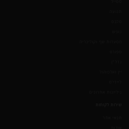
סטייל
תנועה
סלבס
נופש
מסעדות שף וקולינריה
ספורט
נדל"ן
יין ואלכוהול
ליידי'ס
גיליונות אחרונים
שירות לקוחות
תנאי אתר
אודות