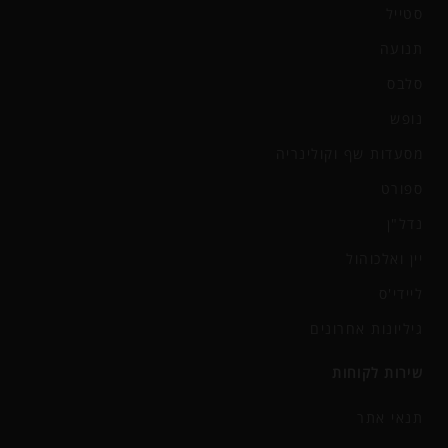
סטייל
תנועה
סלבס
נופש
מסעדות שף וקולינריה
ספורט
נדל"ן
יין ואלכוהול
ליידי'ס
גיליונות אחרונים
שירות לקוחות
תנאי אתר