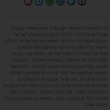
היין סוּאַדֶנס רוסו של יקב נטיב מגיע מאזור קמפניה
שבדרום איטליה. יין דגל זה מורכב משילוב של זני
ענבים מקומיים: פידרוסו, שאשינוסו ואליאניקו. תהליך
הייצור כולל סחיטה עדינה של אשכולות שלמים
ותסיסה במכלי נירוסטה קוֹנִיים, ולאחר מכן הבגרה
קצרה בחביות עץ אלון. בטעימה מתגלה יין עוצמתי
ועמוק, בעל מבנה מורכב ומאוזן להפליא. הוא חושף
טעמים מודגשים של שקדים קלויים ואגוזים, בשילוב
פירות שחורים, כמו שזיף, אוכמניות ודומדמניות
שחורות, ופירות אדומים כמו דובדבן ופטל. זה אמנם לא
יין להבגרה לאורך זמן, אבל בהחלט יין קולינרי, ולכן
מומלץ לצד מנות בקר ועגל, ויחמיא גם לפסטה ברוטב
בולונז עשיר.