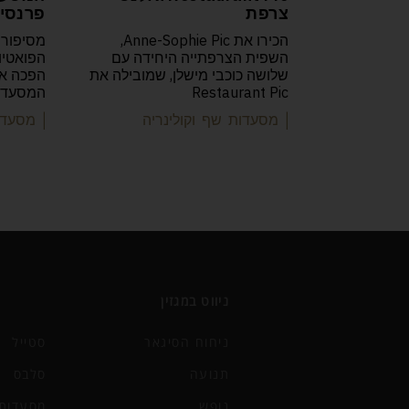
צרפת
פרנסיס
הכירו את Anne-Sophie Pic,
מסיפורה
השפית הצרפתייה היחידה עם
שלושה כוכבי מישלן, שמובילה את
Restaurant Pic
המסעדות
| מסעדות שף וקולינריה
| מסעדו
ניווט במגזין
ניחוח הסיגאר
סטייל
תנועה
סלבס
נופש
מסעדות 