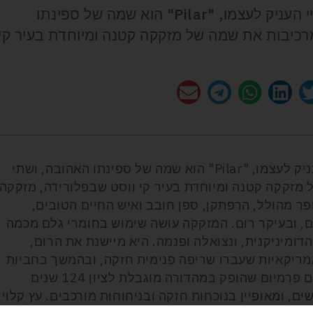
"Papa" הוא הכינוי שארנסט המינגוויי העניק לעצמו, "Pilar" הוא שמה של ספינתו
מרכיבות את שמה של מזקקה קטנה ומיוחדת בעיר קי
"Papa" הוא הכינוי שארנסט המינגוויי העניק לעצמו, "Pilar" הוא שמה של ספינתו האהובה, ושתי
 מזקקה קטנה ומיוחדת בעיר קי ווסט שבפלורידה, מזקקה
פר מהולל, הרפתקן, ספן חובב ואיש החיים הטובים,
, ובעיקר רום. המזקקה עושה שימוש בחומרי גלם מכמה
דומיניקנית, ונצואלה ופנמה. היא מיישנת את הרום,
מריקאיות שעברו שריפה פנימית חזקה, ובהמשך בחביות
של קוניאק וארמניאק. הרום "ארנסט", רום פרמיום שהופק במהדורה מוגבלת לציון 124 שנים
ם, ומאופיין בנוכחות חזקה ובניחוחות מורכבים. עץ קלוי,