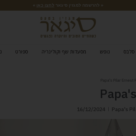
« להרשמה למגזין סיגאר
לחצו כאן
»
סלבס
נופש
מסעדות שף וקולינריה
ספורט
נ
Papa's
16/12/2024