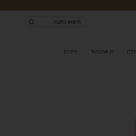
דל"ן
יין ואלכוהול
ליידי'ס