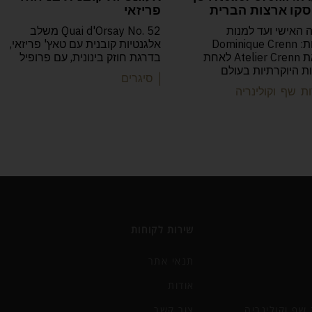
קו ארצות הברית
פריזאי
 האישי ועד למנות
Quai d'Orsay No. 52 משלב
הפואטיות: Dominique Crenn
אלגנטיות קובנית עם טאץ' פריזאי,
הפכה את Atelier Crenn לאחת
בדרגת חוזק בינונית, עם פרופיל
 היוקרתיות בעולם
| סיגרים
ת שף וקולינריה
שירות לקוחות
תנאי אתר
אודות
שף וקולינריה
צור קשר