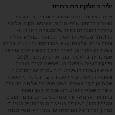
יליד החֶלקה המובחרת
אחת היצירות המוערכות והנדירות ביותר המגיעות
מאזור ברברסקו שבפּיימוֹנטֶה, איטליה. מקורו של היין
בחלקה המובחרת ביותר של משפחת רוֹאַניה, ה-
Crichet (מבוטא: קריקֶט), הממוקמת בחלקו העליון
והחם ביותר של כרם Paje המפורסם. זה יין שמיוצר רק
בשנים יוצאות דופן, לאחר תהליך הבגרה ארוך ומוקפד
שנמשך קרוב לעשור, במרתפי היקב. שנת 2015
סיפקה תנאים אידיאליים, שאפשרו לענבי הנביולו
להגיע לבשלות מושלמת, תוך שמירה על המורכבות
והעומק המאפיינים את סגנון הייצור המסורתי והטהור
של היינן לוּקַה רואניה. רשמי הטעימה של היין חושפים
עושר בושמתי מהפנט ורב-שכבתי. האף נפתח
בניחוחות עזים של ורדים מיובשים, דובדבנים חמוצים
וקליפת תפוז, השזורים בנגיעות מורכבות של פטריות
כמהין, זפת ותבלינים מזרחיים. בחך, היין מציג מבנה