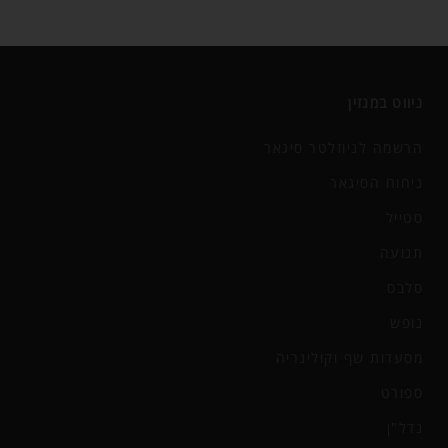
ניווט במגזין
הרשמה לניוזלטר סיגאר
ניחוח הסיגאר
סטייל
תנועה
סלבס
נופש
מסעדות שף וקולינריה
ספורט
נדל"ן