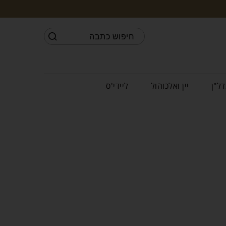
דל"ן
יין ואלכוהול
ליידי'ס