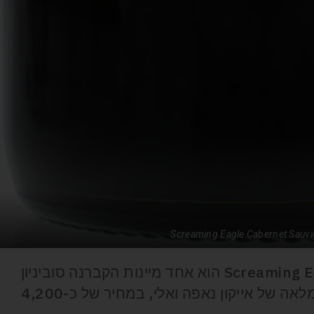
Screaming Eagle Cabernet Sauv
Screaming Eagle Cabernet Sauvignon 1999 הוא אחד מיינות הקברנה סוביניון
הנדירים והמבוקשים בעולם. סקירה מלאה של אייקון נאפה ואלי, במחיר של כ-4,200