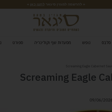
« להרשמה למגזין סיגאר
לחצו כאן
»
סלבס
נופש
מסעדות שף וקולינריה
ספורט
נ
Screaming Eagle Ca
09/06/202