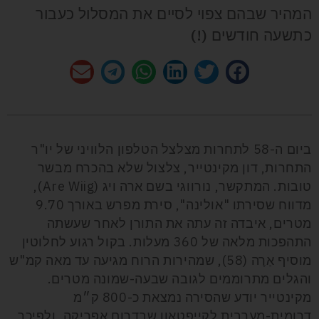
המהיר שבהם צפוי לסיים את המסלול כעבור
כתשעה חודשים (!)
ביום ה-58 לתחרות מצלצל הטלפון הלוויני של יו"ר
התחרות, דון מקינטייר, צלצול שלא בהכרח מבשר
טובות. המתקשר, נורווגי בשם ארה ויג (
Are Wiig
)
,
מדווח שסירתו "אולינה", סירת מפרש באורך 9.70
מטרים, איבדה זה עתה את התורן לאחר שעשתה
התהפכות מלאה של 360 מעלות. בקול רגוע לחלוטין
מוסיף אַרֶה (58), שמהירות הרוח מגיעה עד מאה קמ"ש
והגלים מתרוממים לגובה שבעה-שמונה מטרים.
מקינטייר יודע שהסירה נמצאת כ-800 ק״מ
דרומית-מערבית לקייפטאון שבדרום אפריקה, ולפיכך