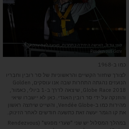
סוזי גודול, האישה היחידה בתחרות, מגיעה לעת ערב אל ה-
Rendezvous Gate
כמו ב-1968
לצורך שחזור הקשיים והראשוניות של סר רובין וחבריו
הנועזים נהגתה התחרות שבה אנו עוסקים,
Golden
Globe Race 2018
,
שיצאה לדרך ב-1 ביולי, כאמור,
והוזנקה על ידי סר רובין האגדי. כאן לא יישברו שיאי
מהירות כמו ב-
Vendée Globe
, והשייט שיחצה ראשון
את קו הגמר יעשה זאת כתשעה חודשים לאחר הזינוק.
במהלך המסלול יש שני "שערי מפגש" (
Rendezvous