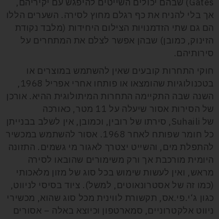
Gates
) שבהם יכולים השייטים להיפגש עם יקיריהם,
אך בלי להניח את כף רגלם מחוץ לסירה. השערים הללו
הם גם שתי הזדמנויות הצילום היחידות (מלבד נקודת
הזינוק, כמובן) שבהן אפשר לצלם את המתחרים על
סירותיהם.
חוקי התחרות קובעים שאין להשתמש במוצרים או
בטכנולוגיות שהומצאו או פותחו אחרי אפריל 1968,
השנה שבה התקיימה התחרות המיתולוגית ההיא. אורכן
של הסירות אסור שיעלה על 11 מטר, כאורכה
של
Suhaili
,
סירתו של רובין, וכמובן, אין לשלב בבנייתן
כל חומר שפותח לאחר 1968. אסור להשתמש במכשיר
להתפלת מים, והשייט יצטרך לאגור מי גשמים. התזונה
היומית מורכבת אך ורק משימורים שהובאו לסירה
מראש, ואין לעשות שימוש בכל סוג של מזון מלאכותי
(כמו זה של אסטרונאוטים, למשל). ציוד בסיסי לניווט,
כגון ג‘י.פי.אס, תקשורת לווינית מכל סוג שהוא, מכשירי
ניווט אלקטרוניים, סמארטפון וכיוצא באלה – אסורים