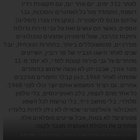
לאחר 312 ימים. יום אחר יום, עם תקשורת רדיו
רופפת, התמודד מול כל האתגרים והסכנות, גבר
עליהם ונכנס להיסטוריה. בעקבותיו צעדו (הפליגו)
נוספים, כאשר הם עושים זאת על גבי סירות גדולות
וחזקות בהרבה, שעל סיפוניהן אמצעים טכנולוגיים
מודרניים, מהמשוכללים ביותר. בתחרות הנוכחית,
יובל
שנים לאחר הישגו הכביר של
סר רובין, השייטים
מתחרים על גבי סירות קטנות למדי, לא יותר מ-11
מטר אורך, שבבנייתן לא נעשה שימוש בחומרים
שפותחו לאחר 1968, כגון קֶבלַר וחומרים מורכבים
אחרים. גם הציוד המשמש אותם יוּצָר כולו לפני 1968.
כל אחד מהם לעצמו, בלב
האוקיינוסים, בלי טלפון
סלולרי, בלי מחשב נייד, בלי נגישות לכל השפע
הטכנולוגי והאלקטרוני שכאילו לא ניתן לחיות בלעדיו.
מטורפים? לא בטוח, אבל שייטים מופלאים אלה
מותחים את היכולת האנושית מעבר לקצה.
ארֶה ויג משיט את סירתו שבורת התורן בעזרת מערך מפרשים