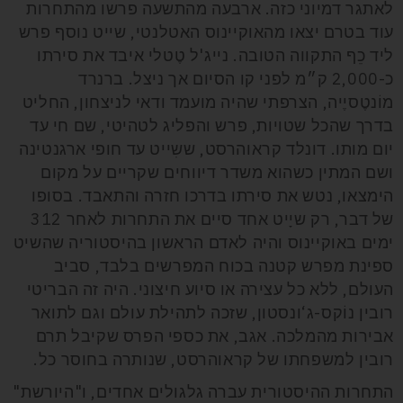
לאתגר דמיוני כזה. ארבעה מהתשעה פרשו מהתחרות
עוד בטרם יצאו מהאוקיינוס האטלנטי, שייט נוסף פרש
ליד כֵף התקווה הטובה. נייג'ל טֶטלי איבד את סירתו
כ-2,000 ק״מ לפני קו הסיום אך ניצל. ברנרד
מוֹנטֶסיֶיה, הצרפתי שהיה מועמד ודאי לניצחון, החליט
בדרך שהכל שטויות, פרש והפליג לטהיטי, שם חי עד
יום מותו. דונלד קראוהרסט, ששִייט עד חופי ארגנטינה
ושם המתין כשהוא משדר דיווחים שקריים על מקום
הימצאו, נטש את סירתו בדרכו חזרה והתאבד. בסופו
של דבר, רק שיָיט אחד סיים את התחרות לאחר 312
ימים באוקיינוס והיה לאדם הראשון בהיסטוריה שהשיט
ספינת מפרש קטנה בכוח המפרשים בלבד, סביב
העולם, ללא כל עצירה או סיוע חיצוני. היה זה הבריטי
רובין נוֹקס-ג‘ונסטון, שזכה לתהילת עולם וגם לתואר
אבירות מהמלכה. אגב, את כספי הפרס שקיבל תרם
רובין למשפחתו של קראוהרסט, שנותרה בחוסר כל.
התחרות ההיסטורית עברה גלגולים אחדים, ו"היורשת"