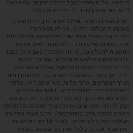
לחלוטין. כל משתתף מקבל חבילה חתומה ובה מכשיר
ג'י.פי.אס וטלפון לוויני לדיווח חירום בלבד.
השייט הנורווגי אַרֶה, שאיבד את התורן, דיווח אמנם
באמצעות הטלפון הלוויני, אך לא הפעיל את
הג'י.פי.אס, מאחר שלפי שעה אינו מבקש שיחלצו אותו.
שוו בנפשכם: שייט בודד נקלע לסערה שגם אוניות
מתקשות להפליג בה, סירתו התהפכה פעם אחת למצב
שבו התקרה היא למעשה הרצפה, אחר כך, הודות
למבנה הסירה ולחלוקת המשקל, הצליחה להתהפך
חזרה, אך בתוך כל התהליך הזה איבדה את התורן ואת
מערך המפרשים. אחרי כל זה, השייט הנורווגי, שלפני
ההתהפכות היה במקום הרביעי, שולף את הטלפון
הלוויני ומדווח בטון רגוע למדי על מצבו. לא, הוא אינו
זקוק לחילוץ. הוא ישיב את כל הציוד למקומו (כל תכולת
התאים נשפכה מהם בהתהפכות), ירכיב מערך מפרשים
מאולתר ויפליג לקייפטאון. לאחר 18 ימי הפלגה עם
תורן שבור ועם סדק לכל אורך גוף הסירה, במערך