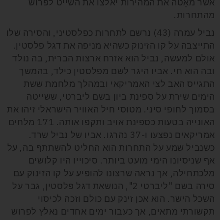
אשר מאֵטה את המהירות יאלצו את השייט לפרוש
מהתחרות.
נביל עמרה (43) נרשם לתחרות כפלסטיני, והסירה שלו
התייצבה על קו הזינוק כשהיא מניפה את דגל פלסטין.
אולם למעשה, נביל הוא אזרח ארצות הברית, בה נולד
ובה הוא חי. אביו היגר לשם מפלסטין כילד, בהמשך
התגייס האב לצי האמריקאי ובמהלך מלחמת ששת
הימים שירת על ספינת ביון בשם ליברטי, ששייטה
בסמוך לחופי סיני. מטוסי חיל האוויר הישראלי זיהו את
האונייה בטעות כספינת אויב ותקפו אותה. 171 מלחים
אמריקאים נפצעו
ו-37
נהרגו. אביו של נביל שרד.
כשנביל שמע על התחרות הוא החליט להשתתף בה, על
אף שניסיונו הימי מועט ביותר. סיכוייו היו קלושים
מלכתחילה, אך נראה שרצונו להופיע על קו הזינוק עם
סירה בשם "ליברטי 2", הנושאת דגל פלסטין, גבר על
השכל הישר. הוא אכן זינק עם כולם וזכה לכיסוי
תקשורתי מתאים, אך כעבור ימים אחדים נאלץ לפרוש