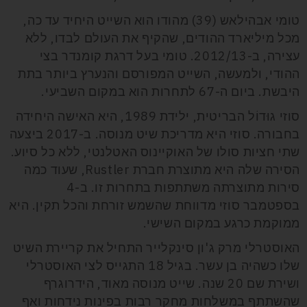
טומי אבהילאש (39) מהודו הוא השייט היחיד עד כה,
מכל מיליארד ההודים, שהקיף את העולם לבדו, ללא
עצירה, ב-2012/13. טומי בעל דרגת קומנדר בצי
ההודי, ולמעשה, השייט המפורסם והנערץ ביותר בתת
היבשת. ביום ה-67 לתחרות הוא במקום השביעי.
סוזי גוּדוֹל הבריטית, ילידת 1989, היא האישה היחידה
בחבורה. סוזי היא מדריכת שיט מנוסה. ב-2017 ביצעה
שתי חציות סולו של האוקיינוס האטלנטי, ללא כל סיוע.
הסירה שלה היא מתוצרת חברת
Rustler
, שעוד כמה
סירות מתוצרתה משתתפות בתחרות זו. ב-4
בספטמבר סוזי מדווחת שהשמש זורחת והכל תקין. היא
ממוקמת כרגע במקום השישי.
האוסטרלי מרק ג'ון סינקלייר התחיל את קריירת השיט
שלו כשהיה בן עשר. בגיל 18 התגייס לצי האוסטרלי
ושירת שם 20 שנה. שייט מנוסה מאוד, הידרוגרף
שהשתתף במשלחות מחקר רבות בפינות נידחות ואף