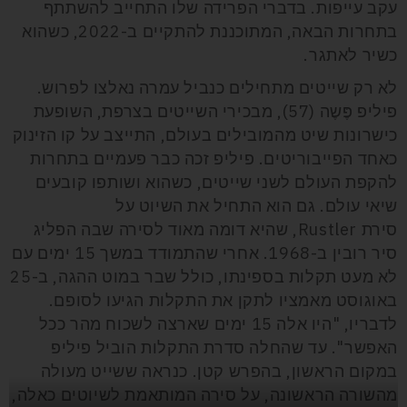
עקב עייפות. בדברי הפרידה שלו התחייב להשתתף
בתחרות הבאה, המתוכננת להתקיים ב-2022, כשהוא
כשיר לאתגר.
לא רק שייטים מתחילים כנביל עמרה נאלצו לפרוש.
פיליפ פֶּשֶה (57), מבכירי השייטים בצרפת, השופעת
כישרונות שיט מהמובילים בעולם, התייצב על קו הזינוק
כאחד הפייבוריטים. פיליפ זכה כבר פעמיים בתחרות
להקפת העולם לשני שייטים, כשהוא ושותפו קובעים
שיאי עולם. גם הוא התחיל את השיוט על
סירת
Rustler
,
שהיא דומה מאוד לסירה שבה הפליג
סיר
רובין
ב-1968. אחרי שהתמודד במשך 15 ימים עם
לא מעט תקלות בספינתו, כולל שבר במוט ההגה, ב-25
באוגוסט מאמציו לתקן את התקלות הגיעו לסופם.
לדבריו, "היו אלה 15 ימים שארצה לשכוח מהר ככל
האפשר". עד שהחלה סדרת התקלות הוביל פיליפ
במקום הראשון, בהפרש קטן. כנראה ששייט מעולה
מהשורה הראשונה, על סירה המותאמת לשיוטים כאלה,