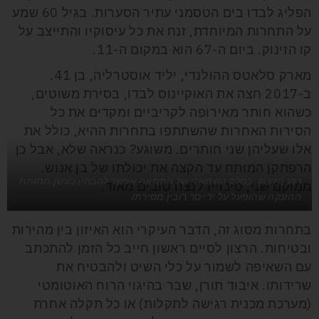
הפליג לבדו בים הטסמני עתיר הסערות. בגיל 60 שמע
על התחרות המיוחדת, זנח את כל עיסוקיו והתייצב על
קו הזינוק. ביום ה-67 הוא במקום ה-11.
מארק סלאטס ההולנדי, יליד אוסטרליה, בן 41.
ב-2017 חצה את האוקיינוס לבדו, בסירת משוטים,
כשהוא חותר מאירופה לקריביים ומקדים את כל
הסירות האחרות שהשתתפו בתחרות ההיא, כולל את
אלו שעליהן שני חותרים. משוגע? כנראה שלא, אבל כן
הרפתקן המותח עד הקצה את יכולתו של בן אנוש.
רגע הזינוק. בחלק השמאלי של התמונה אפשר להבחין בעשן מתותח
ממוקם שני, סיכוייו לנצח טובים מאוד.
ההזנקה שהופעל על ידי סר רובין מסירתו
בתחרות מסוג זה, הדבר העיקרי הוא האיזון בין מהירות
ובטיחות. הרצון לסיים ראשון חייב כל הזמן להתכתב
עם השאיפה לשמור על כלי השיט ולהבטיח את
שרידותו. איבוד תורן, שבר בהיגוי הרוח האוטומטי
(מערכת מכנית רגישה לתקלות) או כל תקלה אחרת