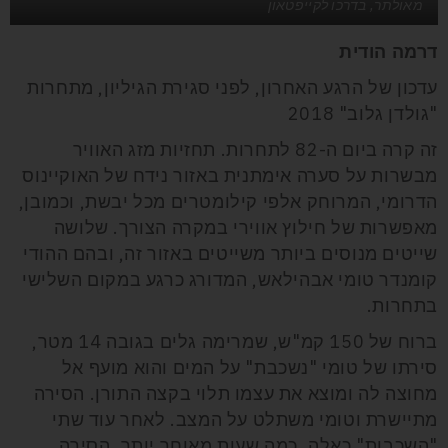
מאולתר, בדרכו לקייפטאון
דרמה הודית
עדכון של הרגע האחרון, לפני סגירת הגיליון, מתחרות
"גולדן גלוב" 2018
זה קרה ביום ה-82 לתחרות. תחזיות מזג האוויר
מבשרות על סערה אימתנית באזור נידח של האוקיינוס
הדרומי, המרוחק אלפי קילומטרים מכל יבשת, וכמובן,
מאפשרות של חילוץ אווירי במקרה הצורך. שלושה
שייטים מנוסים ביותר משייטים באזור זה, ובהם ההודי
קומנדר טומי אבהילאש, המדורג כרגע במקום השלישי
בתחרות.
ברוח של 150 קמ"ש, שמרימה גלים בגובה 14 מטר,
סירתו של טומי "נשכבת" על המים והוא מועף אל
מחוצה לה ומוצא את עצמו תלוי בקצה התורן. הסירה
מתיישרת וטומי משתלט על המצב. לאחר עוד שתי
"השכבות" כאלה, כמה שעות מאוחר יותר, הסירה