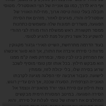
אף היא לדרך, כמו גם אונייה של הצי האוסטרלי. מטוסי
תובלה בעלי טווח טיסה ארוך, מחילות האוויר של
אוסטרליה והודו, מגיעים לאזור, מזהים את הסירה
הפגועה, משדרים תמונות שלה ומשמשים כתחנות
ממסר תקשורת. ראש ממשלת הודו מורה לצי ההודי
להשקיע כל אשר ניתן על מנת להגיע לטומי.
בעוד הדרמה מתרחשת, השייט האירי גרֶגור מקגוקין
מדווח כי סירתו איבדה את התורן, אך הוא סוגר איכשהו
את המרחק בינו לבין טומי, ובמרחק מאה ק"מ ממנו
הוא מבקש חילוץ.
בכל אותו זמן טומי מוסיף לשכב
שרוע בסירה שלו, בלי יכולת לזוז, וממתין
לישועה.
כעבור ארבעה ימי הפלגה מגיעה לקרבתו
האונייה הצרפתית. הסערה שככה, אך הים עדיין רוגש.
צוות חילוץ עם סירת גומי יורד מהאונייה ונצמד אל
הסירה הפגועה. במיטב המסורת הימית מבקשים
המחלצים את רשותו של טומי לעלות על סירתו, והוא