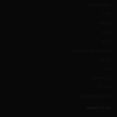
ניחוח הסיגאר
סטייל
תנועה
סלבס
נופש
מסעדות שף וקולינריה
ספורט
נדל"ן
יין ואלכוהול
ליידי'ס
גיליונות אחרונים
שירות לקוחות