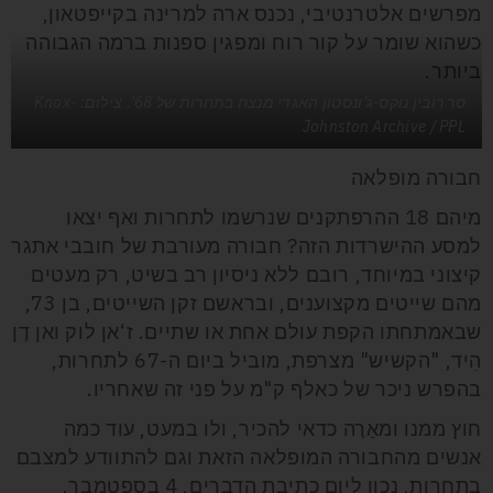
מפרשים אלטרנטיבי, נכנס ארה למרינה בקייפטאון,
כשהוא שומר על קור רוח ומפגין ספנות ברמה הגבוהה
ביותר.
סר רובין נוקס-ג'ונסטון האגדי מנצח בתחרות של 68'. צילום: Knox-
Johnston Archive / PPL
חבורה מופלאה
מיהם 18 ההרפתקנים שנרשמו לתחרות ואף יצאו
למסע ההישרדות הזה? חבורה מעורבת של חובבי אתגר
קיצוני במיוחד, רובם ללא ניסיון רב בשיט, רק מעטים
מהם שייטים מקצוענים, ובראשם זקן השייטים, בן 73,
שבאמתחתו הקפת עולם אחת או שתיים. ז‘אן לוק ואן דֶן
הִיד, "הקשיש" מצרפת, מוביל ביום ה-67 לתחרות,
בהפרש ניכר של כאלף ק"מ על פני זה שאחריו.
חוץ ממנו ומאַרֶה כדאי להכיר, ולו במעט, עוד כמה
אנשים מהחבורה המופלאה הזאת וגם להתוודע למצבם
בתחרות, נכון ליום כתיבת הדברים, 4 בספטמבר.