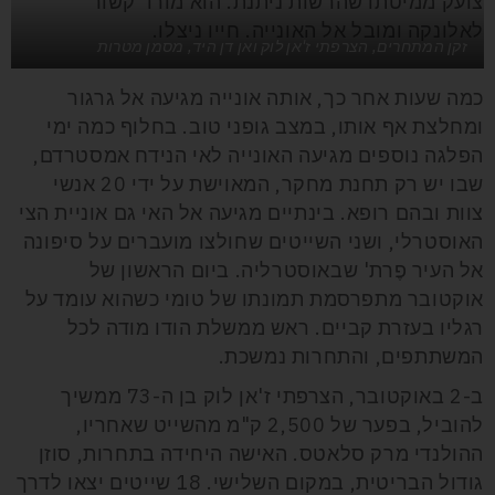
צועק ממיטתו שהרשות ניתנת. הוא מורד קשור
לאלונקה ומובל אל האונייה. חייו ניצלו.
זקן המתחרים, הצרפתי ז'אן לוק ואן דן היד, מסמן מטרות
כמה שעות אחר כך, אותה אונייה מגיעה אל גרגור
ומחלצת אף אותו, במצב גופני טוב. בחלוף כמה ימי
הפלגה נוספים מגיעה האונייה לאי הנידח אמסטרדם,
שבו יש רק תחנת מחקר, המאוישת על ידי 20 אנשי
צוות ובהם רופא. בינתיים מגיעה אל האי גם אוניית הצי
האוסטרלי, ושני השייטים שחולצו מועברים על סיפונה
אל העיר פֶרת' שבאוסטרליה. ביום הראשון של
אוקטובר מתפרסמת תמונתו של טומי כשהוא עומד על
רגליו בעזרת קביים. ראש ממשלת הודו מודה לכל
המשתתפים, והתחרות נמשכת.
ב-2 באוקטובר, הצרפתי
ז'אן לוק בן ה-73 ממשיך
להוביל, בפער של 2,500 ק"מ מהשייט שאחריו,
ההולנדי מרק סלאטס. האישה היחידה בתחרות, סוזן
גודול הבריטית, במקום השלישי. 18 שייטים יצאו לדרך