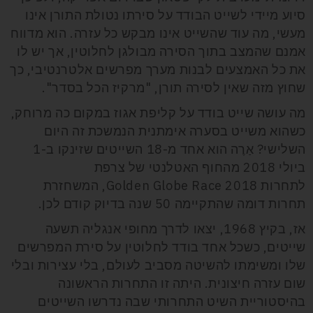
סיוע מיידי לשייט הבודד על סירתו נטולת התורן אינו
מעשי, מה עוד שהשייט אינו מבקש כל עזרה. הוא מדווח
אמנם שהמצב בתוך הסירה מבולגן לחלוטין, אך יש לו
את כל האמצעים לבנות מערך מפרשים אלטרנטיבי, כך
שחוץ מזה שאין לסירה תורן, "מרקיז הכל בסדר".
מה עושה שייט בודד על קליפת אגוז במקום כה מרוחק,
כשהוא משייט בסערה אימתנית הנמשכת זה היום
השלישי? אַרֶה הוא אחד מ-18 השייטים שזינקו ב-1
ביולי 2018 מהחוף האטלנטי של צרפת
לתחרות
Golden Globe Race 2018
,
המשחזרת
תחרות דומה שהתקיימה 50 שנה בדיוק קודם לכן.
אז, בקיץ 1968, יצאו לדרך
מחופי אנגליה תשעה
שייטים, כשכל אחד בודד לחלוטין על סירת המפרשים
שלו ומשימתו להשיטה מסביב לעולם, בלי עצירות ובלי
שום עזרה חיצונית. היתה זו התחרות הראשונה
בהיסטוריית השיט התחרותי שבה נדרשו השייטים