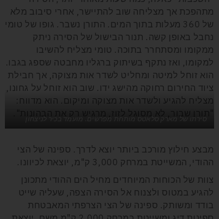
מתהפכת אך מצליחה שוב להתיישר, אחרי סיבוב מלא
של 360 מעלות בתוך המים. התורן נשבר. גופו של טומי
נחבל באופן קשה. תנור הבישול של הסירה ניתק
ממקומו ומסתחרר בתוכה. טומי מצליח להשיבו
למקומו, ואז נתקף בשיתוק ברגליו מחבטה שספג בגבו.
הוא זוחל למיטה ומחליט לשדר אות מצוקה, אך חבילת
ציוד החירום רחוקה מהישג ידו. שוב הוא זוחל על גחונו,
מצליח להגיע ולשדר אות מצוקה ומיקום. הוא מדווח:
"תורן שבור, לא מסוגל לזוז, מרגיש רק את הבהונות".
סירתו של מארק סלאטס מותחת מפרשים. מועמד בכיר לניצחון
מבצע חילוץ מורכב ביותר יוצא לדרך. ספינה של הצי
ההודי, המשייטת במרחק 3,000 ק"מ, יוצאת לכיוונו.
צוות של הכוחות המיוחדים מחיל הים ההודי מתכונן
להגיע במטוס ולצנוח אל הסירה הצפה, שעליה שייט
בודד ומשותק. ספינה של הצי הצרפתי המאבטחת
ספינות דיג ומשייטת במרחק 2,000 ק"מ משם, יוצאת