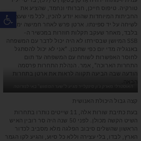
טורקיה. טיפוס חייכן, חברותי ונחמד, שהציע את
פתח
החביתות המיוחדות שהוא יודע להכין, לכל מי שעצר
לשיחה על יד ספינתו. ארטן פרש לאחר חמישה ימים
בלבד
, מאחר שעקב תקלות חוזרות במכשיר ה-
SSB
המיושן שבסירתו לא היה יכול לדבר עם המשפחה
באנגליה מדי יום כפי שתכנן. "אני לא יכול להסתגל
לחוסר האפשרות לשוחח עם המשפחה עד תום
התחרות הארוכה", אמר. הנהלת התחרות פרסמה
הודעה שבה הביעה תקווה לראות את ארטן בתחרות
הבאה.
האוסטרלי מארק ג'ון סינקלייר מגיע ל"שער המפגש" באי לנזרוטה
קצה גבול היכולת האנושית
בעת כתיבת שורות אלה, 11
שייטים נותרו בתחרות
השיט הקשה מכולן. לפני 50 שנה היה סר רובין האיש
הראשון שהשלים סיבוב הפלגה מלא מסביב לכדור
הארץ, לבדו, בלי עצירה וללא כל סיוע, והגיע לקו הגמר