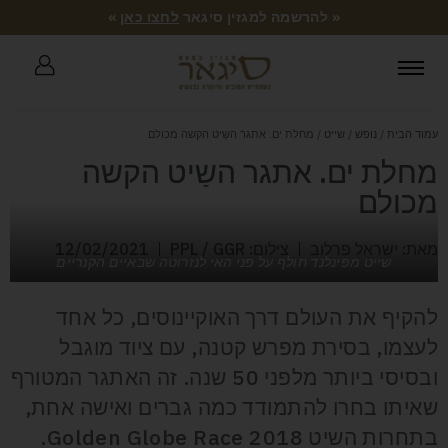
« להרשמה למגזין סיגאר
לחצו כאן
»
עמוד הבית
/
נופש
/
שייט
/ מחלת ים. אתגר השַיט הקשה מכולם
מחלת ים. אתגר השַיט הקשה
מכולם
מאת: ישראל פרלוב
צילום: PPL / GGR
12/02/2021
שייט מפינלנד חולף על פני האי לנזרוטה שבאיים הקנריים
להקיף את העולם דרך האוקיינוסים, כל אחד
לעצמו, בסירת מפרש קטנה, עם ציוד מוגבל
ובסיסי ביותר מלפני 50 שנה. זה האתגר המטורף
שאיתו בחרו להתמודד כמה גברים ואישה אחת,
בתחרות השיט Golden Globe Race 2018.