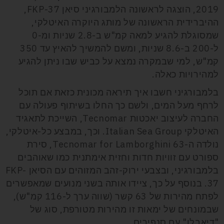
2019, הוצגה לראשונה הלמבורגיני סיאן FKP-37,
ההיברידית הראשונה של מותג היוקרה האיטלקי,
שמסוגלת להגיע למאה קמ"ש ב-2.8 שניות ומ-0
ל-200 ב-8.6 שניות, ומשם להמשיך להאיץ עד 350
קמ"ש, למי שבמקרה נמצא על כביש שבו ניתן להגיע
למהירויות כאלה.
בלמבורגיני חשבו איך תיראה מכונית כזאת אם תוכל
לרחף מעל המים, ולשם כך החלו בשיתוף פעולה עם
החברה לעיצוב יאכטות Tecnomar, השייכת לתאגיד
האיטלקי Italian Sea Group. וכך, במבצע כל-איטלקי,
נולדה ה-Tecnomar for Lamborghini 63, סירת
ספורט עם זוויות חדות וחזית אימתנית כמו שאוהבים
בלמבורגיני, ובצבעי ירוק-זהב המזוהים עם הסיאן FKP-
37. בנוסף על כך, ציידו אותה בשני מנועים שמאפשרים
לפתח מהירות של 63 קשר (שווה ערך ל-116 קמ"ש),
שבמונחים של ימאות זו מהירות מטורפת, סוג של
"דיאבלו" עם סנפירים.