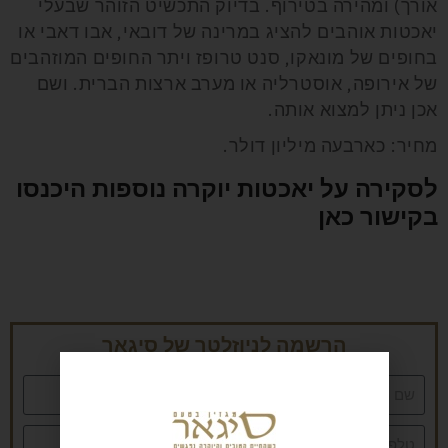
אורך) ומהירה בטירוף. בדיוק התכשיט הזוהר שבעלי
יאכטות אוהבים להציג במרינה של דובאי, אבו דאבי או
בחופים של מונאקו, סנט טרופז ויתר החופים המוזהבים
של אירופה, אוסטרליה או מערב ארצות הברית. ושם
אכן ניתן למצוא אותה.
מחיר: כארבעה מיליון דולר.
לסקירה על יאכטות יוקרה נוספות היכנסו
בקישור כאן
הרשמה לניוזלטר של סיגאר