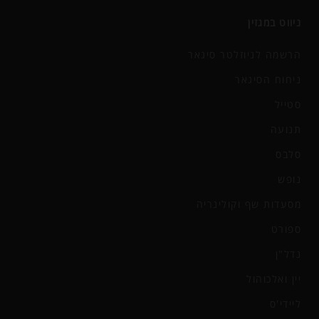
ניווט במגזין
הרשמה לניוזלטר סיגאר
ניחוח הסיגאר
סטייל
תנועה
סלבס
נופש
מסעדות שף וקולינריה
ספורט
נדל"ן
יין ואלכוהול
ליידי'ס