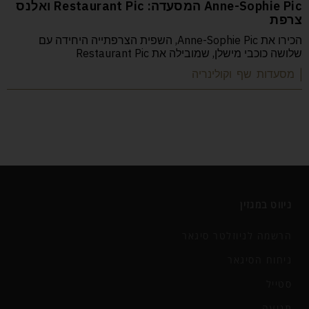
Anne-Sophie Pic המסעדה: Restaurant Pic ואלנס
צרפת
הכירו את Anne-Sophie Pic, השפית הצרפתייה היחידה עם
שלושה כוכבי מישלן, שמובילה את Restaurant Pic
| מסעדות שף וקולינריה
ניווט במגזין
הרשמה לניוזלטר סיגאר
ניחוח הסיגאר
סטייל
תנועה