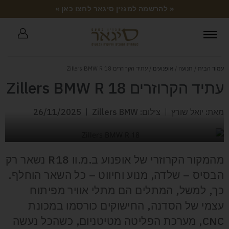
« להרשמה למגזין סיגאר
לחצו כאן
»
עמוד הבית
/
תנועה
/
אופנועים
/ עתיד הקרוזרים Zillers BMW R 18
עתיד הקרוזרים Zillers BMW R 18
מאת: יואל שורץ
צילום: Zillers BMW
26/11/2025
מהמקור הקרוזרי של אופנוע ב.מ.וו R18 נשאר רק
הבסיס – שלדה, מנוע וחיווט – כל השאר הוחלף.
כך, למשל, המתלים הם מתלי אוויר מפיתוח
עצמי של הסדנה, החישוקים כורסמו במכונת
CNC, מערכת הפליטה מטיטניום, כשהכל נעשה