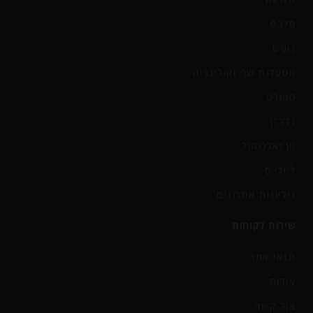
סלבס
נופש
מסעדות שף וקולינריה
ספורט
נדל"ן
יין ואלכוהול
ליידי'ס
גיליונות אחרונים
שירות לקוחות
תנאי אתר
אודות
צור קשר