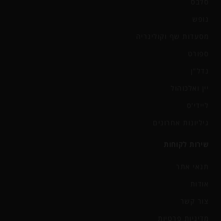
סלבס
נופש
מסעדות שף וקולינריה
ספורט
נדל"ן
יין ואלכוהול
ליידי'ס
גיליונות אחרונים
שירות לקוחות
תנאי אתר
אודות
צור קשר
מדיניות פרטיות