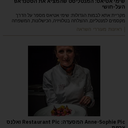
שימי אטיאס: המנטליסט שהמציא את הסטנדאפ
העל-חושי
מקריית אתא לבמות הגדולות: שימי אטיאס מספר על הדרך
מקסמים למנטליזם, ההצלחה בטלוויזיה, הכישלונות, המשפחה
| ראיונות מעוררי השראה
Anne-Sophie Pic המסעדה: Restaurant Pic ואלנס
צרפת