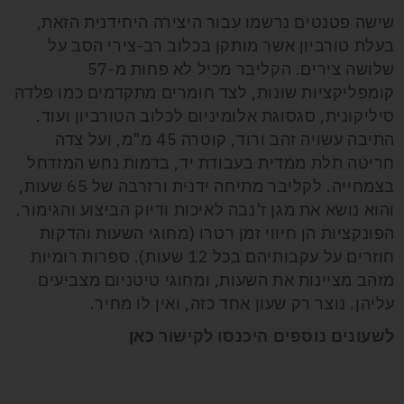
שישה פטנטים נרשמו עבור היצירה היחידנית הזאת,
בעלת טורביון אשר מותקן בכלוב רב-צירי הסב על
שלושה צירים. הקליבר מכיל לא פחות מ-57
קומפליקציות שונות, לצד חומרים מתקדמים כמו פלדה
סיליקונית, סגסוגת אלומיניום לכלוב הטורביון ועוד.
התיבה עשויה זהב ורוד, קוטרה 45 מ"מ, ועל צִדה
חריטה תלת ממדית בעבודת יד, בדמות נחש המזדחל
בצמחייה. לקליבר מתיחה ידנית ורזרבה של 65 שעות,
והוא נושא את מגן ז'נבה לאיכות ודיוק הביצוע והגימור.
הפונקציות הן חיווי זמן רטרו (מחוגי השעות והדקות
חוזרים על עקבותיהם בכל 12 שעות). ספרות רומיות
מזהב מציינות את השעות, ומחוגי טיטניום מצביעים
עליהן. נוצר רק שעון אחד כזה, ואין לו מחיר.
לשעונים נוספים היכנסו לקישור
כאן