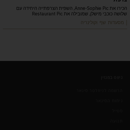
הכירו את Anne-Sophie Pic, השפית הצרפתייה היחידה עם
שלושה כוכבי מישלן, שמובילה את Restaurant Pic
| מסעדות שף וקולינריה
ניווט במגזין
הרשמה לניוזלטר סיגאר
ניחוח הסיגאר
סטייל
תנועה