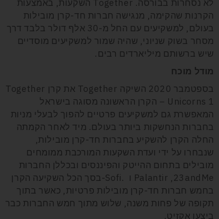
לא נסחרות בבורסה. Together השקעות, באמצעות
הקרנות שהקימה, מנגישה חברות חד-קרן מובילות
בעולם, למשקיעים עם החל מ-30 אלף דולר בלבד דרך
מסחר בשוק שניוני, שהיה שמור למשקיעים מוסדיים
שיש ברשותם מיליארדים רבים.
מודל מוכח
בספטמבר 2020 השיקה Together את קרן Together
Unicorns 1 – הקרן הראשונה מסוגה בישראל
המאפשרת גם למשקיעים פרטיים להפוך לבעלי מניות
בחברות הנחשקות ביותר בעולם. מיד לאחר הקמתה
החלה הקרן להשקיע בחברות חד-קרן מובילות,
שנבחרו על ידי ועדת השקעות המורכבת ממומחים
מובילים בתחום ההייטק והפיננסים ובכללן החברות
Palantir ,23andMe ו .Sofi-בסך הכל השקיעה הקרן
בחמש חברות חד-קרן מובילות פרטיות, כאשר בתוך
תקופה של פחות משנה, שלוש מתוך חמש החברות כבר
ביצעו אקזיט.