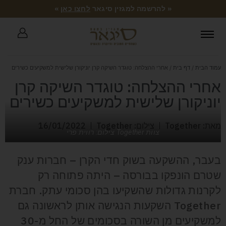
« להרשמה למגזין סיגאר
לחצו כאן
»
עמוד הבית
/
דף בית
/ אחרי ההצלחה: טוגדר השיקה קרן יוניקורן שלישית למשקיעים כשירים
אחרי ההצלחה: טוגדר השיקה קרן
יוניקורן שלישית למשקיעים כשירים
מאת: Together
צילום: Together
16/01/2022
צוות Together צילום: רווית פרי
בעבר, ההשקעה בשוק חדי הקרן – חברות ענק
שטרם הונפקו בבורסה – היתה פתוחה רק
לקרנות גדולות שהשקיעו בהן סכומי עתק. חברת
Together השקעות הנגישה אותן לראשונה גם
למשקיעים מן השורה בסכומים של החל מ-30