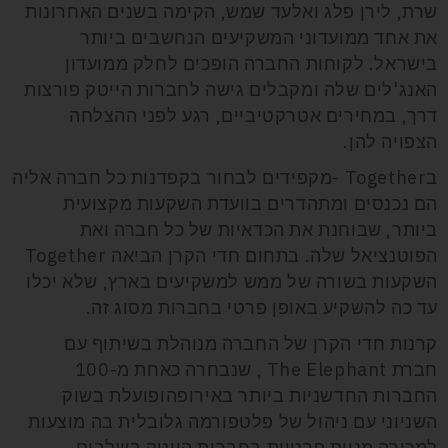
שרת, לירן פלג ואלעד שמש, הקימה בשנים האחרונות
את אחד ממועדוני המשקיעים הנחשבים ביותר
בישראל. לקוחות החברה הופכים לחלק ממועדון
האנג'לים שלה ומקבלים גישה לחברות הייטק פורצות
דרך, במחירים אטרקטיביים, רגע לפני ההצלחה
הצפויה להן.
בTogether -מקפידים לבחור בקפדנות כל חברה אליה
הם נכנסים ומתהדרים בוועדת השקעות מקצועית
ביותר, שבוחנת את הכדאיות של כל חברה ואת
הפוטנציאל שלה. בתחום חדי הקרן הביאה Together
השקעות בשורה של ממש למשקיעים בארץ, שלא יכלו
עד כה להשקיע באופן פרטי בחברות מסוג זה.
קרנות חדי הקרן של החברה מנוהלת בשיתוף עם
חברת The Elephant , שנבחרה כאחת מ-100
החברות החדשניות ביותר באירופהופועלת בשוק
השניוני עם ניהול של פלטפורמה גלובלית בה מוצעות
למכירה מניות פרטיות בחברות הייטק בשלבים