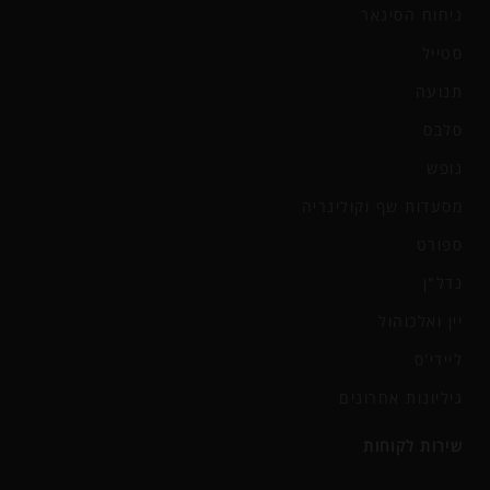
ניחוח הסיגאר
סטייל
תנועה
סלבס
נופש
מסעדות שף וקולינריה
ספורט
נדל"ן
יין ואלכוהול
ליידי'ס
גיליונות אחרונים
שירות לקוחות