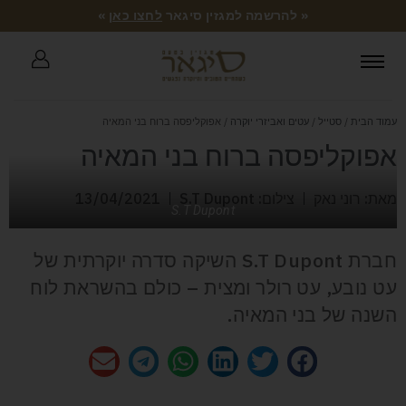
« להרשמה למגזין סיגאר
לחצו כאן
»
עמוד הבית
/
סטייל
/
עטים ואביזרי יוקרה
/ אפוקליפסה ברוח בני המאיה
אפוקליפסה ברוח בני המאיה
מאת: רוני נאק
צילום: S.T Dupont
13/04/2021
S.T Dupont
חברת S.T Dupont השיקה סדרה יוקרתית של
עט נובע, עט רולר ומצית – כולם בהשראת לוח
השנה של בני המאיה.