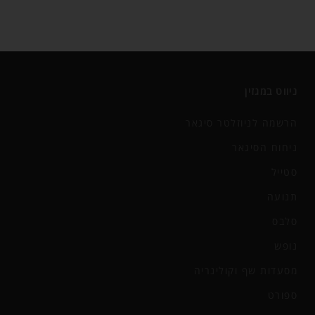
ניווט במגזין
הרשמה לניוזלטר סיגאר
ניחוח הסיגאר
סטייל
תנועה
סלבס
נופש
מסעדות שף וקולינריה
ספורט