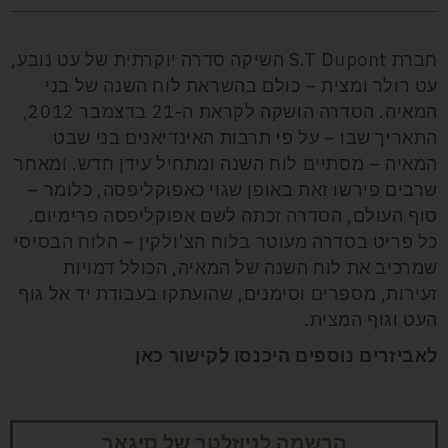
חברת S.T Dupont השיקה סדרה יוקרתית של עט נובע,
עט רולר ומצית – כולם בהשראת לוח השנה של בני
המאיה. הסדרה הושקה לקראת ה-21 בדצמבר 2012,
התאריך שבו – על פי תרבות האינדיאנים בני שבט
המאיה – מסתיים לוח השנה ומתחיל עידן חדש. ומאחר
שרבים פירשו זאת באופן שגוי כאפוקליפסה, כלומר –
סוף העולם, הסדרה זכתה לשם אפוקליפסה פרימיום.
כל פריט בסדרה מעוטר בלוח הצ'ולקין – הלוח הבסיסי
שמרכיב את לוח השנה של המאיה, הכולל דמויות
זעירות, מספרים וסימנים, שהועתקו בעבודת יד אל גוף
העט וגוף המצית.
לאביזרים נוספים היכנסו לקישור
כאן
הרשמה לניוזלטר של סיגאר