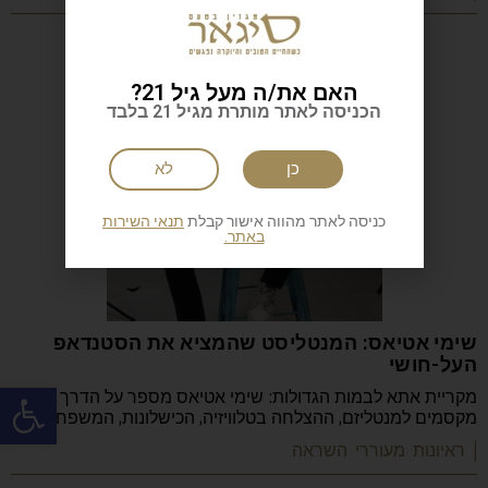
האם את/ה מעל גיל 21?
הכניסה לאתר מותרת מגיל 21 בלבד
כן
לא
כניסה לאתר מהווה אישור קבלת
תנאי השירות
באתר.
שימי אטיאס: המנטליסט שהמציא את הסטנדאפ
העל-חושי
פתח
מקריית אתא לבמות הגדולות: שימי אטיאס מספר על הדרך
מקסמים למנטליזם, ההצלחה בטלוויזיה, הכישלונות, המשפחה
| ראיונות מעוררי השראה