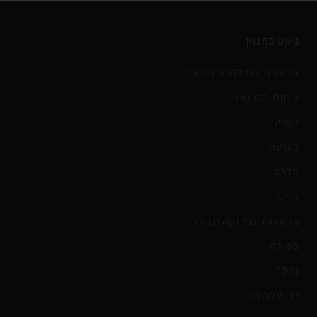
ניווט במגזין
הרשמה לניוזלטר סיגאר
ניחוח הסיגאר
סטייל
תנועה
סלבס
נופש
מסעדות שף וקולינריה
ספורט
נדל"ן
יין ואלכוהול