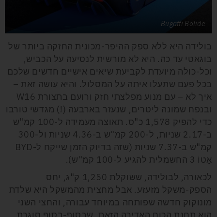
Bugatti Bolide
בולידה היא ללא ספק ההיפר-מכונית החזקה ביותר של
בוגאטי עד כה. היא לא מורשית לנסיעה על הכביש,
וכל-כולה מיועדת לקביעת שיאים אישיים חדשים שלכם
בכל פעם שתעלו איתה על המסלול. והיא עושה זאת –
איך לא – עם מנוע מפלצתי חזק ורועם בתצורת W16
ובנפח שמונה ליטרים, שנעזר בארבעה (!) מגדשי טורבו
כדי להפיק 1,578 כ"ס. תאוצה מעמידה ל-100 קמ"ש
ב-2.17 שניות, ל-200 קמ"ש ב-4.36 שניות ול-300
קמ"ש ב-7.37 שניות (שזה בדיוק הזמן שייקח ל-BYD
אַטוֹ 3 החשמלית להגיע ל-100 קמ"ש).
לכאורה, לבולידה, ששוקלת 1,250 ק"ג, יחס
הספק-משקל מזעזע. אבל מחצית מהמשקל היא שלדת
מונוקוק חדשה שפותחה במיוחד עבורה, והחצי השני
הוא תחנת הכוח האדירה הזאת, שבסוף-בסוף סוגרת