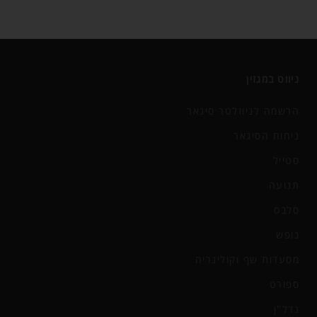
ניווט במגזין
הרשמה לניוזלטר סיגאר
ניחוח הסיגאר
סטייל
תנועה
סלבס
נופש
מסעדות שף וקולינריה
ספורט
נדל"ן