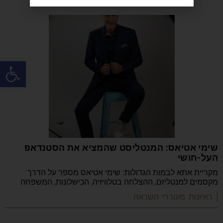
פתח
שימי אטיאס: המנטליסט שהמציא את הסטנדאפ
העל-חושי
מקריית אתא לבמות הגדולות: שימי אטיאס מספר על הדרך
מקסמים למנטליזם, ההצלחה בטלוויזיה, הכישלונות, המשפחה
| ראיונות מעוררי השראה