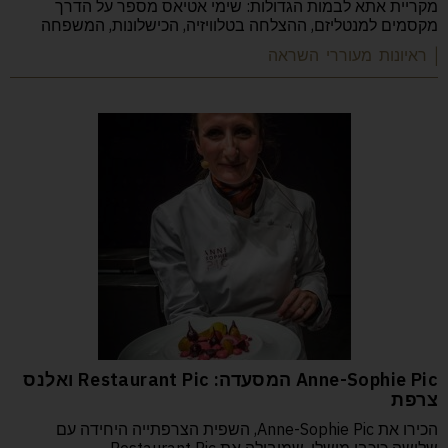
מקריית אתא לבמות הגדולות: שימי אטיאס מספר על הדרך
מקסמים למנטליזם, ההצלחה בטלוויזיה, הכישלונות, המשפחה
| ראיונות מעוררי השראה
Anne-Sophie Pic המסעדה: Restaurant Pic ואלנס
צרפת
הכירו את Anne-Sophie Pic, השפית הצרפתייה היחידה עם
שלושה כוכבי מישלן, שמובילה את Restaurant Pic