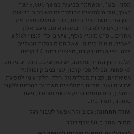
מסוג "בוֹג", שנשתמר בביצות במשך 8,000 שנה
בערך, הודות לתנאים החומצתיים השוררים בביצות.
העץ הזה נחשב נדיר ביותר, דבר שמעלה מאוד את
מחירו, אם כי לא ברור במה הוא טוב מעצי אלון
אחרים… פרט מעניין נוסף, שיש בו כדי לנצוץ לגולש
האמיד, הוא ה"כיסים" שאליהם מוכנסות הנעליים.
אלה, כפי שרמזנו קודם, מצופים בזהב 14 קראט.
מלבד ה
עץ הנדיר ומהזהב, יש כאן שילוב חומרים מרתק
לא פחות, הכולל פסי קרבון, עצי במבוק ופולוניה
אסיאתיים, קצוות מפלדת אל-חלד, חלקי גומי לספיגת
זעזועים ועוד.
מידות המגלשיים משתנות בהתאם ללקוח
המזמין, והם נתונים בתיק איכותי ומהודר, מעור
טוסקני, תפור ביד.
שורה תחתונה:
גם ביוקר אפשר לשבור רגל
מחיר:
החל ב-50 אלף דולר
לגאדג'טים נוספים היכנסו לקישור
כאן