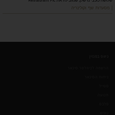
| מסעדות שף וקולינריה
ניווט במגזין
הרשמה לניוזלטר סיגאר
ניחוח הסיגאר
סטייל
תנועה
סלבס
נופש