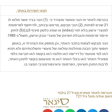
« להרשמה למגזין סיגאר
לחצו כאן
»
כניסה לאתר מהווה אישור קבלת
תנאי השירות באתר.
בכניסה לאתר זה הנני מאשר ומצהיר כי: (1) הנני בגיר אשר מלאו לו
21 שנים לפחות; (2) הנני מבקש, מראש ובכתב, להיחשף לפרסומת
למוצרי עישון בלא חוזי (
video
) או שמע כלשון סעיף 3(ב)(5) לחוק
עמוד הבית
/
נופש
/ געגועים לקולוניאליזם Rovos Rail, Africa
איסור פרסומת והגבלת השיווק של מוצרי טבק ועישון, תשמ"ג-1983.
געגועים
הנני מבקש לצפות בתכני האתר, וכן מספק את הצהרתי זו, באופן
חופשי ותוך הבנה מוחלטת ומלאה של מעשיי והשלכותיהם ולא תהא
ו/או למי מטעמי כל דרישה ו/או תלונה ו/או בקשה ו/או תביעה כלפי
לקולוניאליזם Rovos
מפעילי האתר ו/או בעלי האתר ו/או מי מטעמם בקשר לתוכן האתר,
לרבות התוכן השיווקי, הפרסומי והאינפורמטיבי המצוי בו.
Rail, Africa
כן
מאת: אריאל רובינסקי
צילום: Rovos Rail Tours
29/04/2021
לא
צילומים: Rovos Rail Tours
הכניסה לאתר מותרת מגיל 21 בלבד
האם את/ה מעל גיל 21?
החיים על הרכבת מזכירים את ימי הזוהר של הקולוניאליזם.