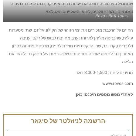
שמתחיל בפרטוריה, חוצה את יערות דרום אפריקה, נכנס למדבר נמיביה
ומסתיים במפרץ וולביס, לחופי האוקיינוס האטלנטי.
Rovos Rail Tours
החיים על הרכבת מזכירים את ימי הזוהר של הקולוניאליזם. שתי מסעדות
עילית, שהכניסה אליהן לארוחת ערב מחייבת לבוש של ז'קט ועניבה
(לגברים); קרון בר, שבו הדקדנטיות חוזרת לחיים; מרפסת פתוחה בקרון
האחרון כדי לתפוס אווירה; וסוויטות בשלוש רמות של פינוק כדי לסגור את
הלילה.
מחירים ליחיד: 3,000-1,500 דולר.
www.rovos.com
לאתרי נופש נוספים היכנסו כאן
הרשמה לניוזלטר של סיגאר