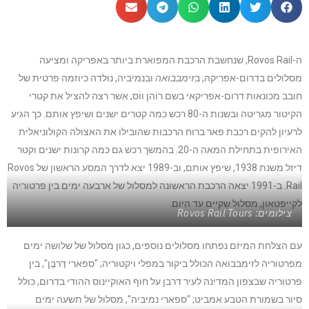
ה-Rovos Rail, שנחשבת הרכבת המפוארת ביותר באפריקה ומציעה
מסלולים בדרום-אפריקה, ב
זימבבואה
ובנמיביה, נולדה כיוזמה פרטית של
חובב מכונאות דרום-אפריקאי בשם רוֹהן ווֹס, אשר רצה להציל את קטרי
הקיטור מגריטה ובשנות ה-80 רכש כמה קטרים ישנים ושיפץ אותם. כך הגיע
לרעיון להקים רכבת פאר ברוח הרכבות שהובילו את האצולה הקולוניאלית
האירופית בתחילת המאה ה-20. בהמשך רכש גם כמה קרונות ישנים וקטר
דיזל משנת 1938, שיפץ אותם, וב-1989 יצא לדרך המסע הראשון של Rovos
Rail. ב-1991 יצאה הרכבת הראשונה למסלול של ארבעה ימים בין פרטוריה
לקייפטאון, מסלול שקיים עד היום.
צילומים: Rovos Rail Tours
עם הצלחת המיזם נפתחו מסלולים נוספים, כגון מסלול של שלושה ימים
מפרטוריה לזימבבואה הכולל ביקור במפלי ויקטוריה; "ספארי דֶרבֶּן", בין
פרטוריה שבצפון המדינה לעיר דרבן על חוף האוקיינוס ההודי בדרום, כולל
סיור בשמורת הטבע אמביט; "ספארי נמיביה", מסלול של תשעה ימים