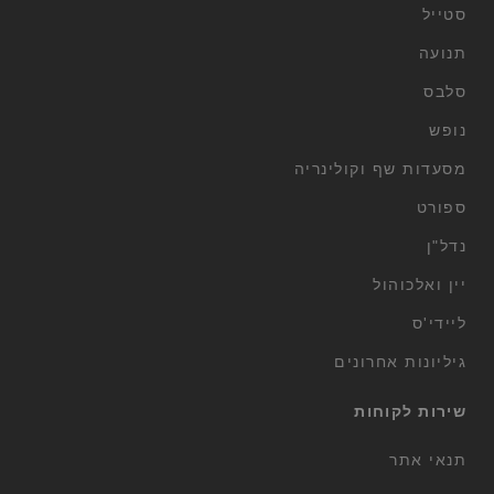
סטייל
תנועה
סלבס
נופש
מסעדות שף וקולינריה
ספורט
נדל"ן
יין ואלכוהול
ליידי'ס
גיליונות אחרונים
שירות לקוחות
תנאי אתר