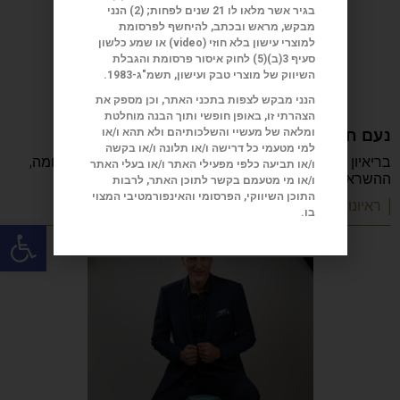
בגיר אשר מלאו לו 21 שנים לפחות; (2) הנני
מבקש, מראש ובכתב, להיחשף לפרסומת
למוצרי עישון בלא חוזי (
video
) או שמע כלשון
סעיף 3(ב)(5) לחוק איסור פרסומת והגבלת
השיווק של מוצרי טבק ועישון, תשמ"ג-1983.
הנני מבקש לצפות בתכני האתר, וכן מספק את
הצהרתי זו, באופן חופשי ותוך הבנה מוחלטת
נעם חורב: הכתיבה המשפחה והישראליות
ומלאה של מעשיי והשלכותיהם ולא תהא ו/או
למי מטעמי כל דרישה ו/או תלונה ו/או בקשה
בריאיון מיוחד מספר נעם חורב על הכתיבה, ההורות, המלחמה,
ו/או תביעה כלפי מפעילי האתר ו/או בעלי האתר
ההשראה, הקריירה והדרך שהפכה אותו לאחד
ו/או מי מטעמם בקשר לתוכן האתר, לרבות
התוכן השיווקי, הפרסומי והאינפורמטיבי המצוי
| ראיונות מעוררי השראה
בו.
פתח