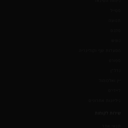
ניחוח הסיגאר
סטייל
תנועה
סלבס
נופש
מסעדות שף וקולינריה
ספורט
נדל"ן
יין ואלכוהול
ליידי'ס
גיליונות אחרונים
שירות לקוחות
תנאי אתר