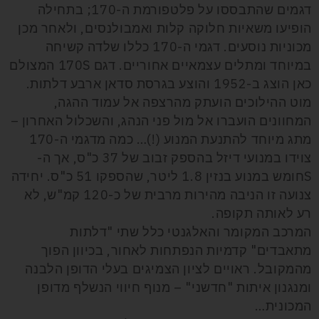
דגמים שהתבססו על פלטפורמת ה-170; בתחילה
הופיעו משאיות חלוקה קלות ואמבולנסים, ולאחר מכן
מכוניות נוסעים. דגמי ה-170 כללו שלדה קשיחה
במיוחד ומתלים עצמאיים אחוריים. דגם 170S המצולם
כאן הוצג ב-1952 והוצע בגרסת סדאן ארבע דלתות.
מוט ההילוכים הועתק מהרצפה אל עמוד ההגה,
המחוונים הועברו אל מול פני הנהג, והשכלול האחרון –
מתג מיוחד להתנעת המנוע (!)… כמה מדגמי ה-170
צוידו במנועי דיזל בהספק זבוב של 37 כ"ס, אך ה-
Sחומש במנוע בנזין 1.8 ליטר, שהספקו 51 כ"ס. יחידה
צנועה זו הניבה מהירות מרבית של כ-120 קמ"ש, לא
רע לאותה תקופה.
המרכב המקומר והאלגנטי כלל שתי "דלתות
מתאבדים" קדמיות הנפתחות לאחור, בכיוון הפוך
מהמקובל. ראויים לציון הצמיגים בעלי הדופן הלבנה
ומנגנון איתות "חדשני" – מנוף חיווי הנשלף מדופן
המכונית…