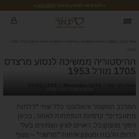
« להרשמה למגזין סיגאר
לחצו כאן
»
עמוד הבית
/
תנועה
/
מכוניות קלאסיות
/ ההיסטוריה ממשיכה לנסוע מרצדס 170S מודל
1953
ההיסטוריה ממשיכה לנסוע מרצדס
170S מודל 1953
מאת: רוני נאק
צילום: Mersedes
19/02/2021
מרצדס 170S מודל 1953
המרכב המקומר והאלגנטי כלל שתי "דלתות
מתאבדים" קדמיות הנפתחות לאחור, בכיוון
הפוך מהמקובל. ראויים לציון הצמיגים בעלי
הדופן הלבנה ומנגנון איתות "חדשני" – מנוף