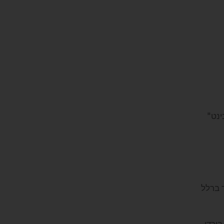
ינט"
 ברלל
בירדי