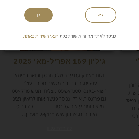
לא
כן
כניסה לאתר מהווה אישור קבלת
תנאי השירות באתר.
ולי
גיליון 169 אפריל-מאי 2025
חלום מצחיק עם עבר של כדורגלן ותואר במינהל
עסקים, בן בן ברוך מגשים חלום בעולם
נותן
השואו-ביזנס. סטנדאפיסט מצליח, מגיש פודקאסט
ישות
וגם פרזנטור. אורלי גנוסר פגשה אותו לריאיון רציני
-רפאל
מלא הומור עיצוב על רטוב וילה בחופי
קום
הקריביים, ארמון שיש מרוקאי, מועדון…
כי
להורדת גליון