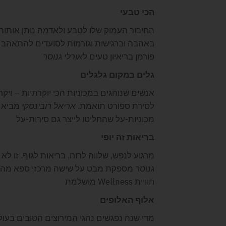
הכי טבעי
החיבור העמוק שלו לטבע ולאדמה נותן אותות
באהבה וברגישות וגורמות לסועדים להתאהב 
פורמן בריאיון טעים ל
אורלי גנוסר
גלים במקום גלגלים
אנשים שנוהגים במכוניות הכי יוקרתיות – ויקר
לסירת ספורט תואמת.
אריאל רובינסקי
מביא ס
מכוניות-על שהחליטו לייצר גם סירות-על
בריאות זה יופי
מרגוע לנפש, שלווה לרוח, בריאות לגוף. זו לא
גנוסר
מספקת מבט על שישה מרכזי ספא מהיפי
חוויית Wellness מושלמת
אלוף האלופים