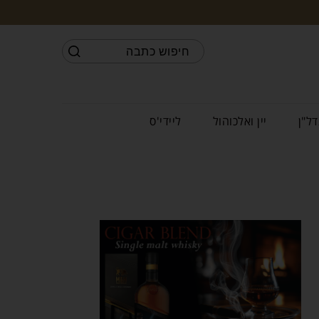
דל"ן
יין ואלכוהול
ליידי'ס