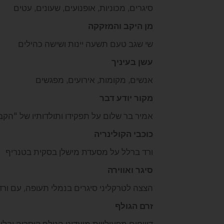
סיגרים, מכוניות, אופנועים, שעונים, עטים
מן היקב והמזקקה
שי שגב טעם תשעה יינות ושישה כהילים
עשן בעיניך
אנשים, מקומות, אירועים, מפגשים
מקור יודע דבר
אמיר בר שלום על תפקידו ותולדותיו של "הקב
כוכבי הקולינריה
ורד ברלל על מסעדת מישלן בסקית בטנריף
סיגר ואווירה
הצצה לטרקליני סיגרים בנמלי תעופה, עם ורד
זרם הגולף
דיווחים מפעילויות מועדוני הגולף קיסריה ובלו 