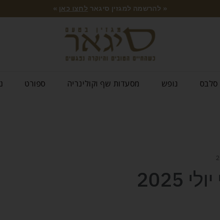
« להרשמה למגזין סיגאר
לחצו כאן
»
סלבס
נופש
מסעדות שף וקולינריה
ספורט
נ