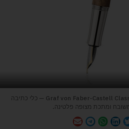
סדרת Graf von Faber-Castell Classic Magnum Walnut Wood — כלי כתיבה
 משובח ומתכת מצופה פלטינה.