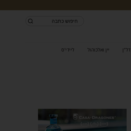
דל"ן
יין ואלכוהול
ליידי'ס