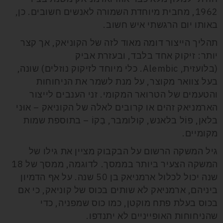
1962, מחבית מיוחדת השמורה לאנשים חשובים. כן,
באותו יום הרגשתי איש חשוב.
תהליך הייצור דומה מאוד לזה של הקוניאק, אך קצר
יותר: זיקוק אחד בלבד, ובעזרת אביק
(בלועזית,
Alembic
. כלי מיוחד לזיקוק נוזלים) שונה,
בעל צוואר מקוצר, על מנת לשמר את הניחוחות
והטעמים של הטרואר המקומי. זני הענבים לייצור
הארמניאק זהים או קרובים לאלה של הקוניאק – אוּני
בלאן, פוֹל בלאנש, קולומבר, בַקוֹ – בתוספת שמות
מקומיים.
גיל המשקה הרשום על הבקבוק מציין את גילו של
המשקה הצעיר ביותר בממסך. לדוגמה, ממסך של 18
שנה יכול לכלול ארמניאק בן 50 שנה. על אף הדמיון
ביניהם, ארמניאק לא שותים בכוס של קוניאק, כי אם
בכוס בעלת פתח מוקטן, כמו כוס שמפניה, כדי
שהניחוחות האופייניים לא יתנדפו.