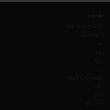
ניווט במגזין
הרשמה לניוזלטר סיגאר
ניחוח הסיגאר
סטייל
תנועה
סלבס
נופש
מסעדות שף וקולינריה
ספורט
נדל"ן
יין ואלכוהול