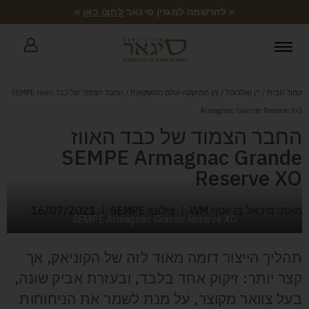
« להרשמה למגזין סיגאר
לחצו כאן
»
עמוד הבית
/
יין ואלכוהל
/
מן המזקקה-עולם המשקאות
/ החבר הצמוד של כבד האווז SEMPE
Armagnac Grande Reserve XO
החבר הצמוד של כבד האווז
SEMPE Armagnac Grande
Reserve XO
מאת: מיכאל בן יוסף WM
צילום: SEMPE
16/07/2021
SEMPE Armagnac Grande Reserve XO
תהליך הייצור דומה מאוד לזה של הקוניאק, אך
קצר יותר: זיקוק אחד בלבד, ובעזרת אביק שונה,
בעל צוואר מקוצר, על מנת לשמר את הניחוחות