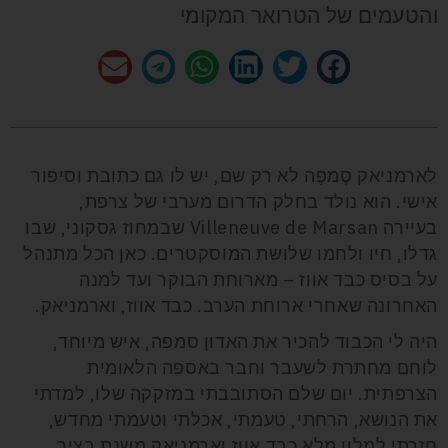
והטעמים של הטרואר המקומי
לארמניאק סֶמפֶה לא רק שם, יש לו גם כתובת וסיפור
אישי. הוא נולד בחלק הדרום מערבי של צרפת,
בעיירה
Villeneuve de Marsan
שבמחוז גסקוני, שבו
גדלו, חיו ולחמו שלושת המוסקטרים. כאן הכל מתנהל
על בסיס כבד אווז – מארוחת הבוקר ועד למנה
האחרונה שאחרי ארוחת הערב. כבד אווז, וארמניאק.
היה לי הכבוד להכיר את האדון סמפה, איש מיוחד,
לוחם מחתרת לשעבר וחבר באספה הלאומית
הצרפתית. יום שלם הסתובבתי במזקקה שלו, למדתי
את הנושא, הרחתי, טעמתי, אכלתי וטעמתי מחדש,
חזרתי למלון מלא כבד אווז וארמניאק משנת בציר