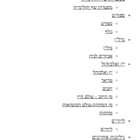
מסעדות שף וקולינריה
ספורט
ספורט
גולף
נדל"ן
נדל"ן
אביזרים לבית
יין ואלכוהול
יין ואלכוהל
טרואר
יקבים
מן היקב – עולם היין
מן המזקקה-עולם המשקאות
מזקקות
ליידי'ס
ליידי'ס
גיליונות אחרונים