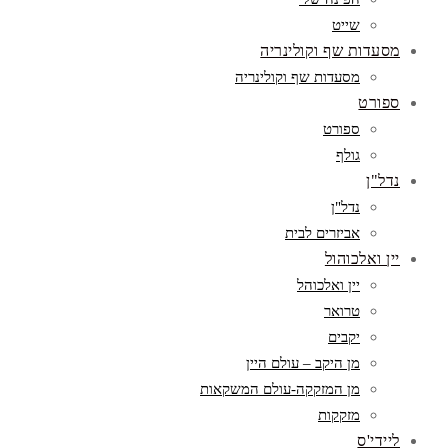
שייט
מסעדות שף וקולינריה
מסעדות שף וקולינריה
ספורט
ספורט
גולף
נדל"ן
נדל"ן
אביזרים לבית
יין ואלכוהול
יין ואלכוהל
טרואר
יקבים
מן היקב – עולם היין
מן המזקקה-עולם המשקאות
מזקקות
ליידי'ס