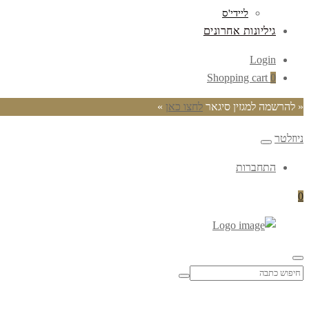
ליידי'ס
גיליונות אחרונים
Login
Shopping cart
0
« להרשמה למגזין סיגאר
לחצו כאן
»
ניוזלטר
התחברות
0
סיגאר
–
Search
מגזין
for:
החיים