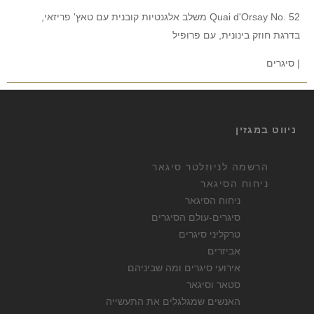
Quai d'Orsay No. 52 משלב אלגנטיות קובנית עם טאץ' פריזאי,
בדרגת חוזק בינונית, עם פרופיל
| סיגרים
ניווט במגזין
הרשמה לניוזלטר סיגאר
ניחוח הסיגאר
ניחוח הסיגאר
סיגרים-עולם הסיגרים
טרקליני סיגרים
אביזרים
אירועי סיגרים ומה שביניהם
סטאר וסיגאר
האנשים שמגלגלים את התעשייה