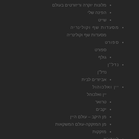
מלונות יוקרה וריזורטים בעולם
הפינה שלי
שייט
מסעדות שף וקולינריה
מסעדות שף וקולינריה
ספורט
ספורט
גולף
נדל"ן
נדל"ן
אביזרים לבית
יין ואלכוהול
יין ואלכוהל
טרואר
יקבים
מן היקב – עולם היין
מן המזקקה-עולם המשקאות
מזקקות
ליידי'ס