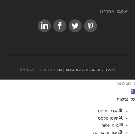
עקבו אחרינו
© כל הזכויות שמורות לאתר סיגאר | אתר זה
פותח ע״י BRN.co.il
דילוג לתוכן
פ
ת
כלי נגישות
ח
הגדל טקסט
ס
הקטן טקסט
ר
גווני אפור
ג
ניגודיות גבוהה