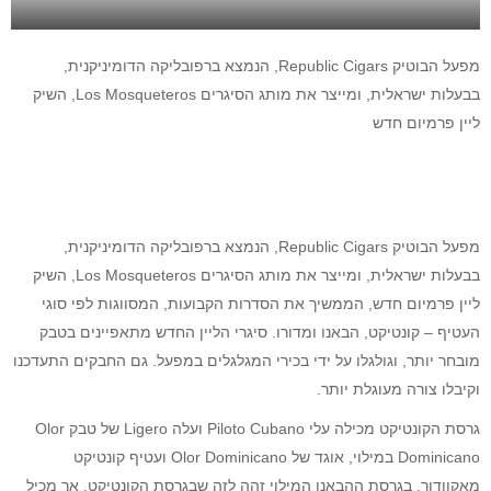
מפעל הבוטיק Republic Cigars, הנמצא ברפובליקה הדומיניקנית,
בבעלות ישראלית, ומייצר את מותג הסיגרים Los Mosqueteros, השיק
ליין פרמיום חדש
מפעל הבוטיק Republic Cigars, הנמצא ברפובליקה הדומיניקנית,
בבעלות ישראלית, ומייצר את מותג הסיגרים Los Mosqueteros, השיק
ליין פרמיום חדש, הממשיך את הסדרות הקבועות, המסווגות לפי סוגי
העטיף – קונטיקט, הבאנו ומדורו. סיגרי הליין החדש מתאפיינים בטבק
מובחר יותר, וגולגלו על ידי בכירי המגלגלים במפעל. גם החבקים התעדכנו
וקיבלו צורה מעוגלת יותר.
גרסת הקונטיקט מכילה עלי Piloto Cubano ועלה Ligero של טבק Olor
Dominicano במילוי, אוגד של Olor Dominicano ועטיף קונטיקט
מאקוודור. בגרסת ההבאנו המילוי זהה לזה שבגרסת הקונטיקט, אך מכיל