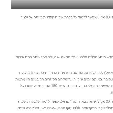
כבר במבט ראשון על הסיגר Honorables מהסדרה המוגבלת Siglo XXI,אפשר ללמוד על בקרת איכות קפדנית ביותר של גלגול
לת להחיות מחדש מותג מצליח מלפני יותר ממאה שנה, ולהגיע לאותה רמת איכות
 סבא רבא-רבא-רבא של נלסון אלפונסו, הנחשב כיום אחת הדמויות המוערכות בעולם
, קובה. באותם ימים שוקי היעד של רוב הסיגרים הקובניים היו ארצות
הברית ואנגליה, ולכן האחים קראו למותג Lord Byron, על שם המשורר האנגלי הנודע, חובב סיגרים. 150 שנה אחריה יווסדו של
כבר במבט ראשון על הסיגר Honorables מהסדרה המוגבלת Siglo XXI, שהגיע באחרונה לישראל, אפשר ללמוד על בקרת איכות
 ליחֶרו מניקרגואה, ווֹלַדו וסֶקו מפרו, שעברו יישון של ארבע שנים,