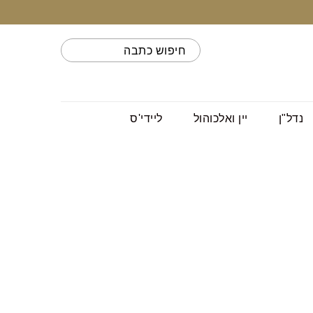
נדל"ן
יין ואלכוהול
ליידי'ס