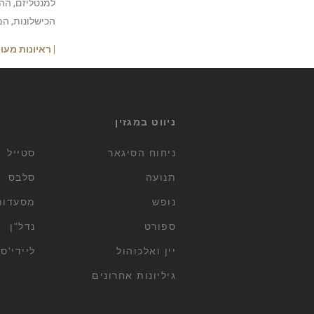
למנטליזם, ההצ
הכישלונות, ה
| ראיונות מע
ניווט במגזין
ניחוח הסיגאר
סטייל
תנועה
סלבס
נופש
מסעדות 
ספורט
נדל"ן
יין ואלכוהול
ליידי'ס
גיליונות אחרונים