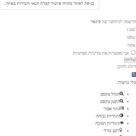
כניסה לאתר מהווה אישור קבלת
תנאי השירות באתר.
הרשמה לניוזלטר של
סיגאר
אני מאשר/ת את
מדיניות הפרטיות
שליחה
דילוג לתוכן
פ
ת
כלי נגישות
ח
הגדל טקסט
ס
הקטן טקסט
ר
גווני אפור
ג
ניגודיות גבוהה
ל
ניגודיות הפוכה
נ
רקע בהיר