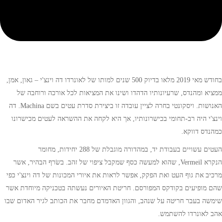
בחודש מאי 2019 מלאו בדיוק 500 שנים למותו של לאונרדו דה וינצ'י – גאון, אמן,
ממציא ומהנדס, שרעיונותיו הדהדו ושינו את המציאות לכל אורכה ורוחבה של
האנושות. ויסקונטי בחרה לציין עובדה זו ביצירת סדרת עטים בשם Machina. דה
וינצ'י היה רב-תחומי בכישרונותיו, אך היא לקחה את ההשראה לעטים מכישרונו
כמהנדס דווקא.
העטים עשויים בעבודת יד, במהדורה מוגבלת של 288 יחידות, מחומר
הנקרא Vermeil, שהוא למעשה כסף שמקבל ציפוי של זהב. בשׂרף הבהיר, אשר
מרכיב את גוף העט ואת הפקק, אפשר לראות את איורי המכונות של דה וינצ'י כפי
שהם מופיעים בקודקס המפורסם. חריטת האיורים נעשתה בטכניקה מיוחדת אשר
שימשה בעבר חריטה על שנהב, והגוון האדמדם מחבר את הכותב לגיר האדום שבו
אהב לאונרדו להשתמש.