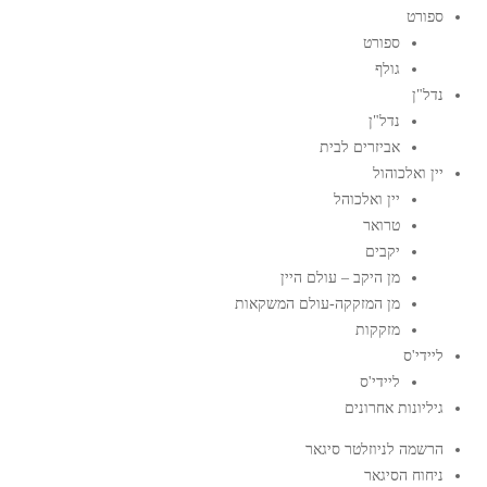
ספורט
ספורט
גולף
נדל"ן
נדל"ן
אביזרים לבית
יין ואלכוהול
יין ואלכוהל
טרואר
יקבים
מן היקב – עולם היין
מן המזקקה-עולם המשקאות
מזקקות
ליידי'ס
ליידי'ס
גיליונות אחרונים
הרשמה לניוזלטר סיגאר
ניחוח הסיגאר