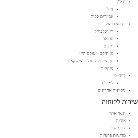
נדל"ן
נדל"ן
אביזרים לבית
יין ואלכוהול
יין ואלכוהל
טרואר
יקבים
מן היקב – עולם היין
מן המזקקה-עולם המשקאות
מזקקות
ליידי'ס
ליידי'ס
גיליונות אחרונים
שירות לקוחות
תנאי אתר
אודות
צור קשר
מדיניות פרטיות