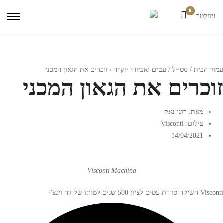
0
ניוזלטר
עמוד הבית
/
סטייל
/
עטים ואביזרי יוקרה
/ זוכרים את הגאון המכני
זוכרים את הגאון המכני
מאת: רוני נאק
צילום: Visconti
14/04/2021
Visconti Machina
Visconti השיקה סדרת עטים לציון 500 שנים למותו של דה וינצ'י