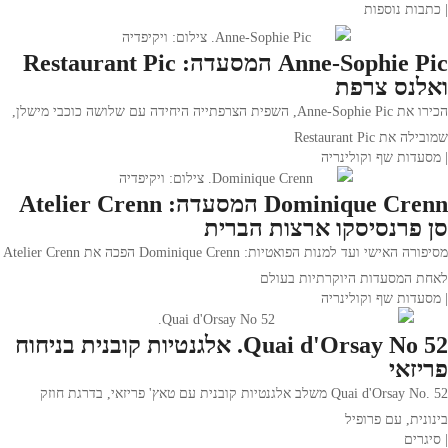
| כתבות נוספות
Anne-Sophie Pic המסעדה: Restaurant Pic
ואלנס צרפת
הכירו את Anne-Sophie Pic, השפית הצרפתייה היחידה עם שלושה כוכבי מישלן,
שמובילה את Restaurant Pic
| מסעדות שף וקולינריה
Dominique Crenn המסעדה: Atelier Crenn
סן פרנסיסקו ארצות הברית
מסיפורה האישי ועד למנות הפואטיות: Dominique Crenn הפכה את Atelier Crenn
לאחת המסעדות היוקרתיות בעולם
| מסעדות שף וקולינריה
52 Quai d'Orsay No. אלגנטיות קובנית בניחוח
פריזאי
Quai d'Orsay No. 52 משלב אלגנטיות קובנית עם טאץ' פריזאי, בדרגת חוזק
בינונית, עם פרופיל
| סיגרים