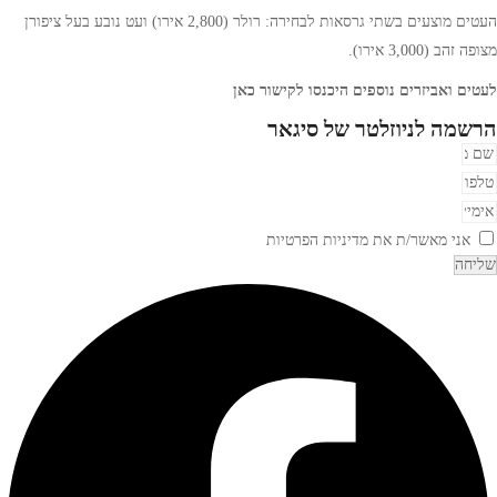
העטים מוצעים בשתי גרסאות לבחירה: רולר (2,800 אירו) ועט נובע בעל ציפורן
מצופה זהב (3,000 אירו).
לעטים ואביזרים נוספים היכנסו לקישור
כאן
הרשמה לניוזלטר של סיגאר
אני מאשר/ת את
מדיניות הפרטיות
שליחה